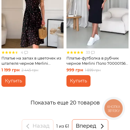
4
33
Платье на запах в цветочек из
Платье-футболка в рубчик
штапеля черное Merlini
черное Merlini Поло 700001561
Віченца 700002201 размер S-M
размер S-M
1 199 грн
999 грн
2 445 грн
1 899 грн
Купить
Купить
Показать еще 20 товаров
КНОПКА
ЗВ'ЯЗКУ
Назад
Вперед
1
из 61