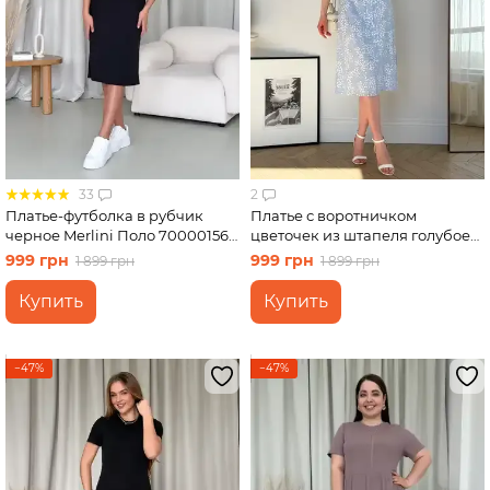
33
2
Платье-футболка в рубчик
Платье с воротничком
черное Merlini Поло 700001561
цветочек из штапеля голубое
размер L-XL
Merlini Тарпи 700002222
999 грн
999 грн
1 899 грн
1 899 грн
размер 2XL-3XL
Купить
Купить
−47%
−47%