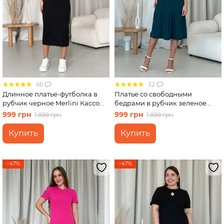
66
32
Длинное платье-футболка в
Платье со свободными
рубчик черное Merlini Кассо
бедрами в рубчик зеленое
700000121 размер 46-48 (L-XL)
Merlini Реджо 700001585
999 грн
999 грн
1 899 грн
1 899 грн
размер S-M
Купить
Купить
−47%
−47%