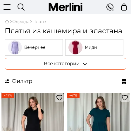
Одежда
Платья
Платья из кашемира и эластана
Вечернее
Миди
Все категории
Большие
В рубчик
размеры
Фильтр
На запах
Трикотажные
−47%
−47%
Открытые
Бежевые
плечи
Платья-
трапеции