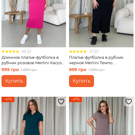
66
25
Длинное платье-футболка в
Платье-футболка в рубчик
рубчик розовое Merlini Кассо
черное Merlini Темпо
700000128 размер 42-44 (S-M)
700001541 размер 2XL-3XL
999 грн
999 грн
1 899 грн
1 899 грн
Купить
Купить
−47%
−47%