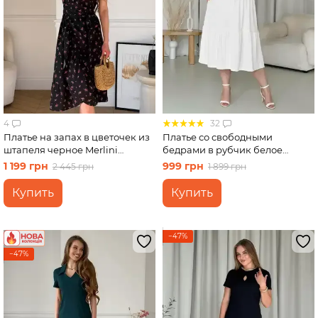
4
32
Платье на запах в цветочек из
Платье со свободными
штапеля черное Merlini
бедрами в рубчик белое
Віченца 700002201 размер L-
Merlini Реджо 700001589
1 199 грн
999 грн
2 445 грн
1 899 грн
XL
размер 2XL-3XL
Купить
Купить
−47%
−47%