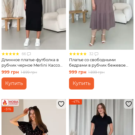
66
32
Длинное платье-футболка в
Платье со свободными
рубчик черное Merlini Кассо
бедрами в рубчик бежевое
700000121 размер 42-44 (S-M)
Merlini Реджо 700001582
999 грн
999 грн
1 899 грн
1 899 грн
размер 2XL-3XL
Купить
Купить
−47%
−51%