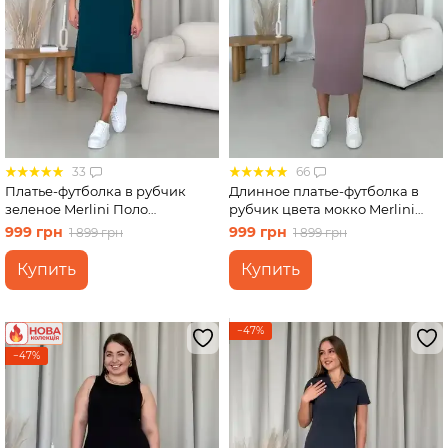
33
66
Платье-футболка в рубчик
Длинное платье-футболка в
зеленое Merlini Поло
рубчик цвета мокко Merlini
700001565 размер L-XL
Кассо 700000124 размер 42-44
999 грн
999 грн
1 899 грн
1 899 грн
(S-M)
Купить
Купить
−47%
−47%