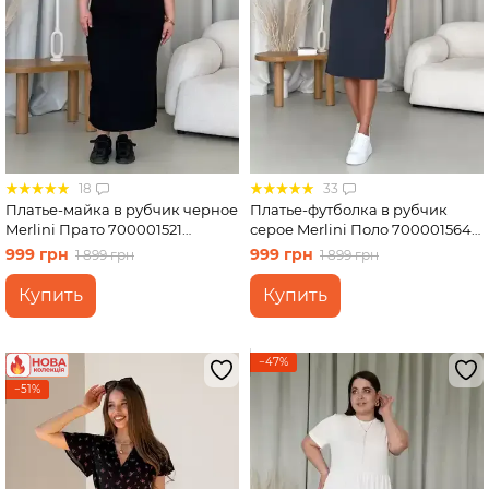
18
33
Платье-майка в рубчик черное
Платье-футболка в рубчик
Merlini Прато 700001521
серое Merlini Поло 700001564
размер 2XL-3XL
размер L-XL
999 грн
999 грн
1 899 грн
1 899 грн
Купить
Купить
−47%
−51%