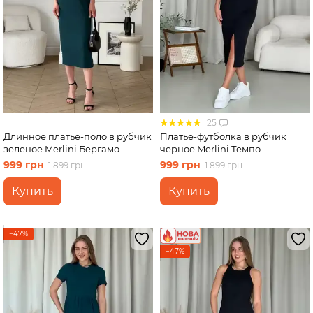
25
Длинное платье-поло в рубчик
Платье-футболка в рубчик
зеленое Merlini Бергамо
черное Merlini Темпо
700002245 размер L-XL
700001541 размер L-XL
999 грн
999 грн
1 899 грн
1 899 грн
Купить
Купить
−47%
−47%