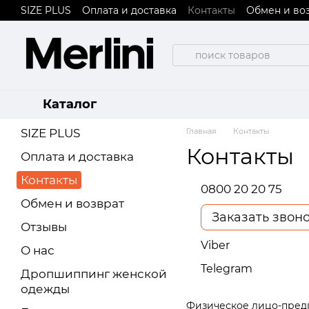
SIZE PLUS
Оплата и доставка
Контакты
Обмен и во
Перейти к основному контенту
Пользовательское соглашение
Договор публичной
Каталог
SIZE PLUS
Главная
Контакты
Контакты
Оплата и доставка
Контакты
0800 20 20 75
Обмен и возврат
Заказать звон
Отзывы
Viber
О нас
Telegram
Дропшиппинг женской
одежды
Физическое лицо-пред