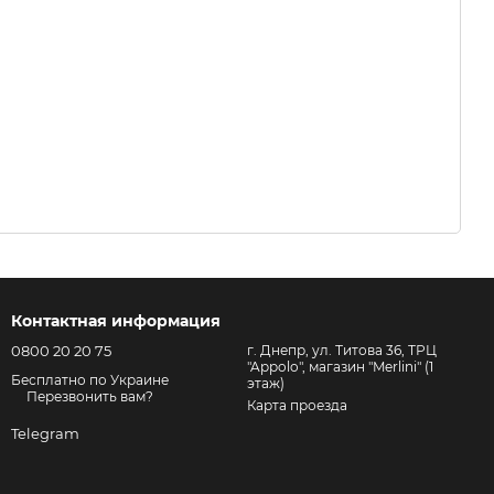
Контактная информация
0800 20 20 75
г. Днепр, ул. Титова 36, ТРЦ
"Appolo", магазин "Merlini" (1
Бесплатно по Украине
этаж)
Перезвонить вам?
Карта проезда
Telegram