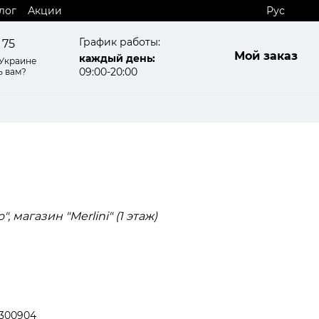
лог
Акции
Рус
График работы:
 75
Мой заказ
каждый день:
 Украине
09:00-20:00
ь вам?
", магазин "Merlini" (1 этаж)
300904