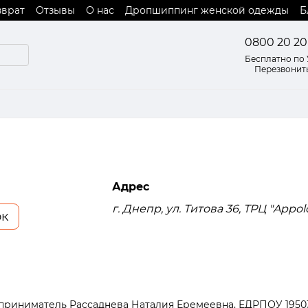
зврат
Отзывы
О нас
Дропшиппинг женской одежды
Б
 оферты
0800 20 20
Бесплатно по
Перезвонит
Адрес
г. Днепр, ул. Титова 36, ТРЦ "Appolo
ок
приниматель Рассаднева Наталия Еремеевна, ЕДРПОУ 1950