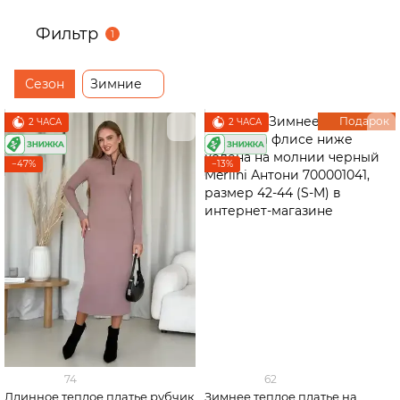
Фильтр
1
Сезон
Зимние
Подарок
2 ЧАСА
2 ЧАСА
−47%
−13%
74
62
Длинное теплое платье рубчик
Зимнее теплое платье на