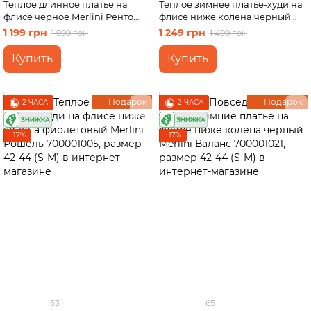
Теплое длинное платье на
Теплое зимнее платье-худи на
флисе черное Merlini Ренто
флисе ниже колена черный
700001781 размер S-M
Merlini Рошель 700001001,
1 199 грн
1 249 грн
1 999 грн
1 499 грн
размер 42-44 (S-M)
Купить
Купить
Подарок
Подарок
2 ЧАСА
2 ЧАСА
−17%
−17%
53
65