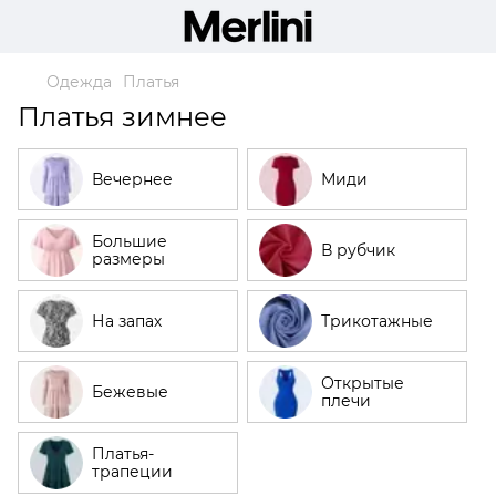
Одежда
Платья
Платья зимнее
Вечернее
Миди
Большие
В рубчик
размеры
На запах
Трикотажные
Открытые
Бежевые
плечи
Платья-
трапеции