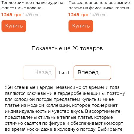
Теплое зимнее платье-худи на
Повседневное теплое зимние
флисе ниже колена
платье на флисе ниже колена
фиолетовый Merlini Рошель
черный Merlini Валанс
1 249 грн
1 249 грн
1 499 грн
1 499 грн
700001005, размер 42-44 (S-M)
700001021, размер 42-44 (S-M)
Купить
Купить
Показать еще 20 товаров
Назад
Вперед
1
из 11
Женственные наряды независимо от времени года
являются ключевыми в гардеробе женщины, поэтому
для холодной погоды предлагаем купить зимнее
платье из модной коллекции, которое подчеркнет
индивидуальность и чувство вкуса. В ассортименте
представлены стильные теплые платья, которые
отлично садятся по фигуре и обеспечивают комфорт
во время носки даже в холодную погоду. Выбирайте