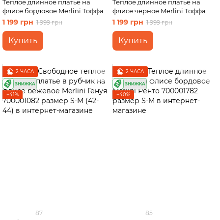
Теплое длинное платье на
Теплое длинное платье на
флисе бордовое Merlini Тоффа
флисе черное Merlini Тоффа
700001762 размер S-M
700001761 размер S-M
1 199 грн
1 199 грн
1 999 грн
1 999 грн
Купить
Купить
2 ЧАСА
2 ЧАСА
−41%
−40%
87
85