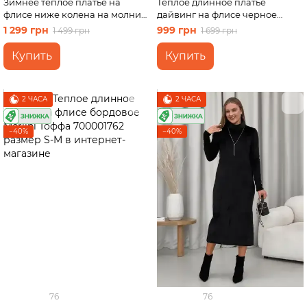
Зимнее теплое платье на
Теплое длинное платье
флисе ниже колена на молнии
дайвинг на флисе черное
бежевый Merlini Антони
Merlini Монте 700001121,
1 299 грн
999 грн
1 499 грн
1 699 грн
700001046, размер 42-44 (S-M)
размер 42-44
Купить
Купить
2 ЧАСА
2 ЧАСА
−40%
−40%
76
76