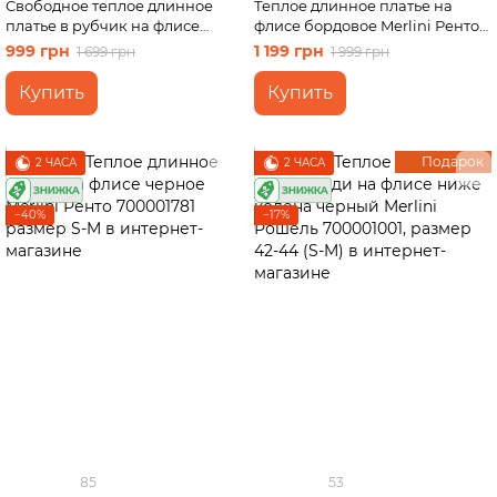
Свободное теплое длинное
Теплое длинное платье на
платье в рубчик на флисе
флисе бордовое Merlini Ренто
бежевое Merlini Генуя
700001782 размер S-M
999 грн
1 199 грн
1 699 грн
1 999 грн
700001082 размер S-M (42-44)
Купить
Купить
Подарок
2 ЧАСА
2 ЧАСА
−40%
−17%
85
53