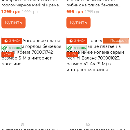
горлом черное Merlini Крема
рубчик на флисе бежевое
700001741 размер S-M
Merlini Боза 700001802 размер
1 299 грн
999 грн
1 999 грн
1 799 грн
S-M
Купить
Купить
Подарок
2 ЧАСА
2 ЧАСА
−35%
−17%
91
65