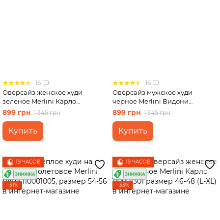
Юбки
Велосипедки
Футболки
16
16
Оверсайз женское худи
Оверсайз мужское худи
зеленое Merlini Карло
черное Merlini Видони
110001302 размер 42-44 (S-M)
110001321 размер 46-48 (L-XL)
899 грн
899 грн
1 345 грн
1 345 грн
Купить
Купить
19 ЧАСОВ
19 ЧАСОВ
−31%
−33%