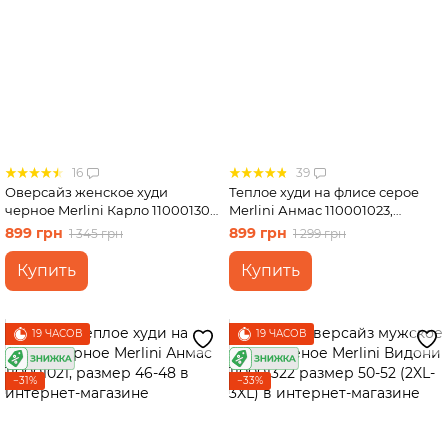
16
39
Оверсайз женское худи
Теплое худи на флисе серое
черное Merlini Карло 110001301
Merlini Анмас 110001023,
размер 42-44 (S-M)
размер 46-48
899 грн
899 грн
1 345 грн
1 299 грн
Купить
Купить
19 ЧАСОВ
19 ЧАСОВ
−31%
−33%