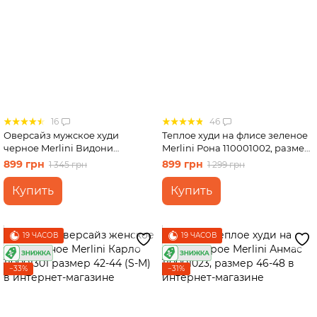
16
46
Оверсайз мужское худи
Теплое худи на флисе зеленое
черное Merlini Видони
Merlini Рона 110001002, размер
110001321 размер 42-44 (S-M)
46-48
899 грн
899 грн
1 345 грн
1 299 грн
Купить
Купить
19 ЧАСОВ
19 ЧАСОВ
−33%
−31%