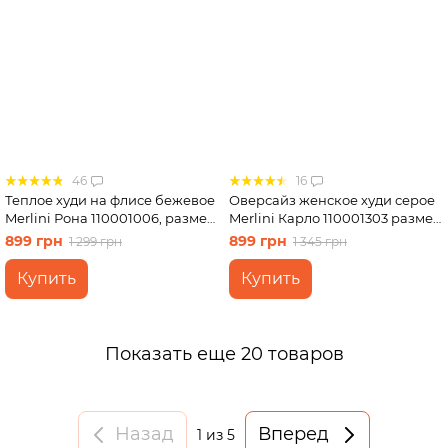
46
16
Теплое худи на флисе бежевое
Оверсайз женское худи серое
Merlini Рона 110001006, размер
Merlini Карло 110001303 размер
42-44
46-48 (L-XL)
899 грн
899 грн
1 299 грн
1 345 грн
Купить
Купить
Показать еще 20 товаров
Назад
Вперед
1
из 5