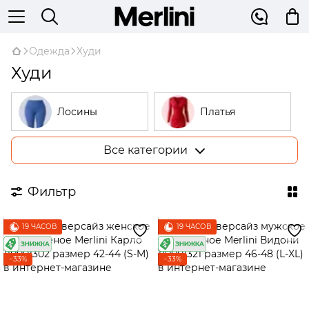
Одежда
Худи
Худи
Лосины
Платья
Все категории
Костюмы
Гольфы
Фильтр
Пижамы
Худи
19 ЧАСОВ
19 ЧАСОВ
Рубашки
Жилетки
−33%
−33%
Штаны
Жакеты