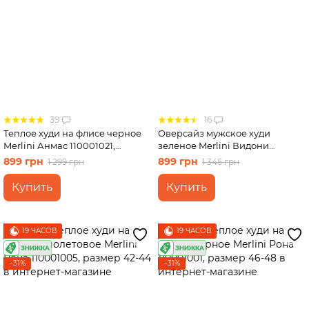
39
16
Теплое худи на флисе черное
Оверсайз мужское худи
Merlini Анмас 110001021,
зеленое Merlini Видони
размер 46-48
110001322 размер 50-52 (2XL-
899 грн
899 грн
1 299 грн
1 345 грн
3XL)
Купить
Купить
19 ЧАСОВ
19 ЧАСОВ
−31%
−31%