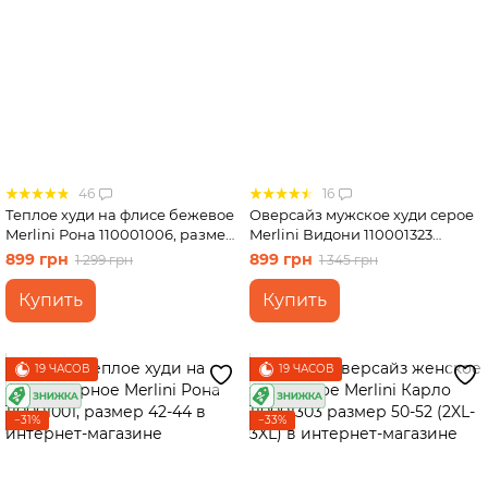
46
16
Теплое худи на флисе бежевое
Оверсайз мужское худи серое
Merlini Рона 110001006, размер
Merlini Видони 110001323
46-48
размер 50-52 (2XL-3XL)
899 грн
899 грн
1 299 грн
1 345 грн
Купить
Купить
19 ЧАСОВ
19 ЧАСОВ
−31%
−33%