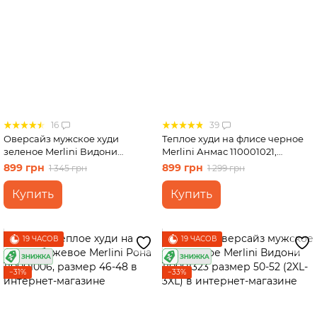
16
39
Оверсайз мужское худи
Теплое худи на флисе черное
зеленое Merlini Видони
Merlini Анмас 110001021,
110001322 размер 46-48 (L-XL)
размер 42-44
899 грн
899 грн
1 345 грн
1 299 грн
Купить
Купить
19 ЧАСОВ
19 ЧАСОВ
−31%
−33%