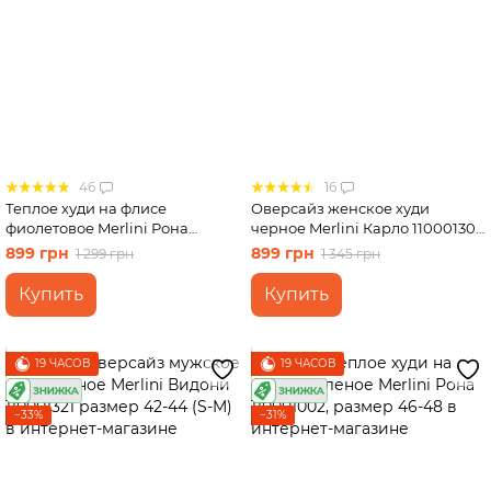
46
16
Теплое худи на флисе
Оверсайз женское худи
фиолетовое Merlini Рона
черное Merlini Карло 110001301
110001005, размер 54-56
размер 46-48 (L-XL)
899 грн
899 грн
1 299 грн
1 345 грн
Купить
Купить
19 ЧАСОВ
19 ЧАСОВ
−33%
−31%