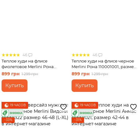
46
46
Теплое худи на флисе
Теплое худи на флисе черное
фиолетовое Merlini Рона
Merlini Рона 110001001, размер
110001005, размер 42-44
46-48
899 грн
899 грн
1 299 грн
1 299 грн
Купить
Купить
19 ЧАСОВ
19 ЧАСОВ
−33%
−31%