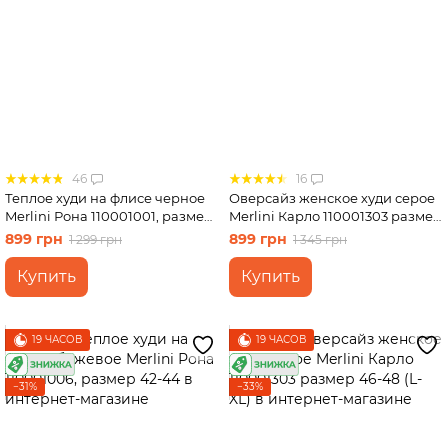
46
16
Теплое худи на флисе черное
Оверсайз женское худи серое
Merlini Рона 110001001, размер
Merlini Карло 110001303 размер
42-44
50-52 (2XL-3XL)
899 грн
899 грн
1 299 грн
1 345 грн
Купить
Купить
19 ЧАСОВ
19 ЧАСОВ
−31%
−33%