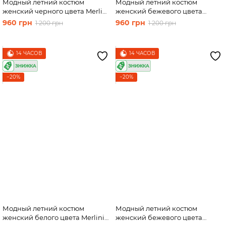
Модный летний костюм
Модный летний костюм
женский черного цвета Merlini
женский бежевого цвета
Тройка 100000129, размер 46-
Merlini Тройка 100000130,
960 грн
960 грн
1 200 грн
1 200 грн
48
размер 46-48
14 ЧАСОВ
14 ЧАСОВ
−20%
−20%
Модный летний костюм
Модный летний костюм
женский белого цвета Merlini
женский бежевого цвета