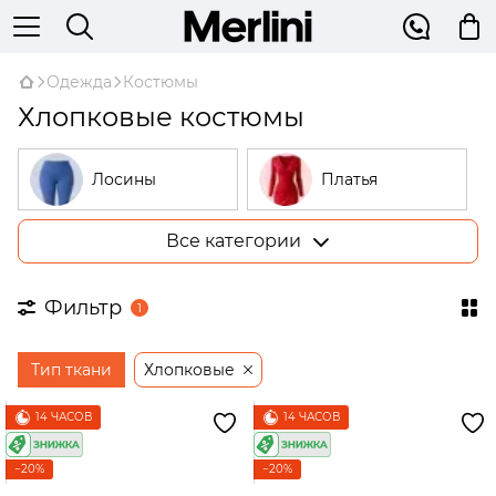
Одежда
Костюмы
Хлопковые костюмы
Лосины
Платья
Все категории
Костюмы
Гольфы
Фильтр
1
Пижамы
Худи
Тип ткани
Хлопковые
Рубашки
Жилетки
14 ЧАСОВ
14 ЧАСОВ
Штаны
Жакеты
−20%
−20%