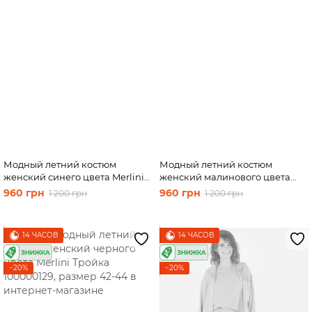
Юбки
Велосипедки
Футболки
Модный летний костюм
Модный летний костюм
женский синего цвета Merlini
женский малинового цвета
Тройка 100000127, размер 42-
Merlini Тройка 100000128,
960 грн
960 грн
1 200 грн
1 200 грн
44
размер 42-44
14 ЧАСОВ
14 ЧАСОВ
−20%
−20%