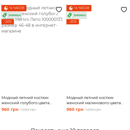
14 ЧАСОВ
14 ЧАСОВ
−20%
−20%
Модный летний костюм
Модный летний костюм
женский голубого цвета
женский малинового цвета
Merlini Лето 100000137, размер
Merlini Лето2 100000138,
960 грн
960 грн
1 200 грн
1 200 грн
46-48
размер 46-48