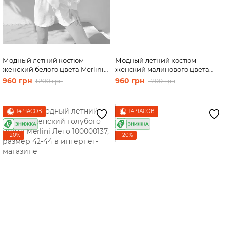
Модный летний костюм
Модный летний костюм
женский белого цвета Merlini
женский малинового цвета
Лето 100000135, размер 42-44
Merlini Лето 100000136, размер
960 грн
960 грн
1 200 грн
1 200 грн
42-44
14 ЧАСОВ
14 ЧАСОВ
−20%
−20%