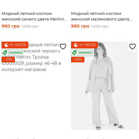
Модный летний костюм
Модный летний костюм
женский синего цвета Merlini
женский малинового цвета
Тройка 100000127, размер 46-
Merlini Тройка 100000128,
960 грн
960 грн
1 200 грн
1 200 грн
48
размер 46-48
14 ЧАСОВ
14 ЧАСОВ
−20%
−20%