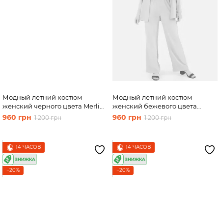
Модный летний костюм
Модный летний костюм
женский черного цвета Merlini
женский бежевого цвета
Тройка 100000129, размер 42-
Merlini Тройка 100000130,
960 грн
960 грн
1 200 грн
1 200 грн
44
размер 42-44
14 ЧАСОВ
14 ЧАСОВ
−20%
−20%