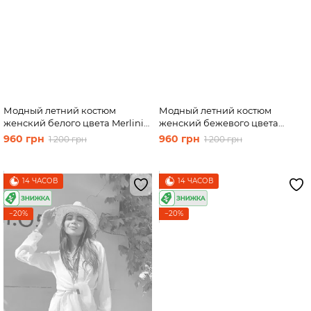
Модный летний костюм
Модный летний костюм
женский белого цвета Merlini
женский бежевого цвета
Двойка 100000131, размер 42-
Merlini Лето 100000134, размер
960 грн
960 грн
1 200 грн
1 200 грн
44
42-44
14 ЧАСОВ
14 ЧАСОВ
−20%
−20%