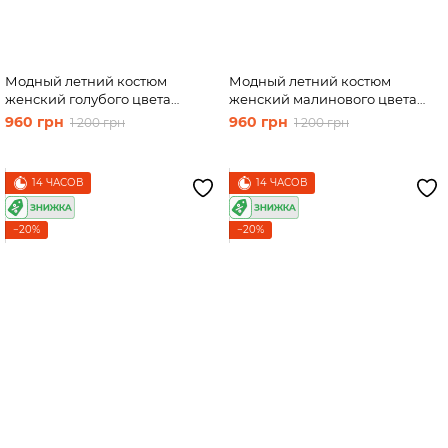
Модный летний костюм
Модный летний костюм
женский голубого цвета
женский малинового цвета
Merlini Лето 100000137, размер
Merlini Лето2 100000138,
960 грн
960 грн
1 200 грн
1 200 грн
42-44
размер 42-44
14 ЧАСОВ
14 ЧАСОВ
−20%
−20%