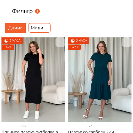
Фильтр
1
Длина
Миди
3 ЧАСА
3 ЧАСА
−47%
−47%
66
32
Длинное платье-футболка в
Платье со свободными