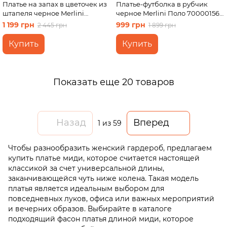
Платье на запах в цветочек из
Платье-футболка в рубчик
штапеля черное Merlini
черное Merlini Поло 700001561
Віченца 700002201 размер S-M
размер S-M
1 199 грн
999 грн
2 445 грн
1 899 грн
Купить
Купить
Показать еще 20 товаров
Назад
Вперед
1
из 59
Чтобы разнообразить женский гардероб, предлагаем
купить платье миди, которое считается настоящей
классикой за счет универсальной длины,
заканчивающейся чуть ниже колена. Такая модель
платья является идеальным выбором для
повседневных луков, офиса или важных мероприятий
и вечерних образов. Выбирайте в каталоге
подходящий фасон платья длиной миди, которое