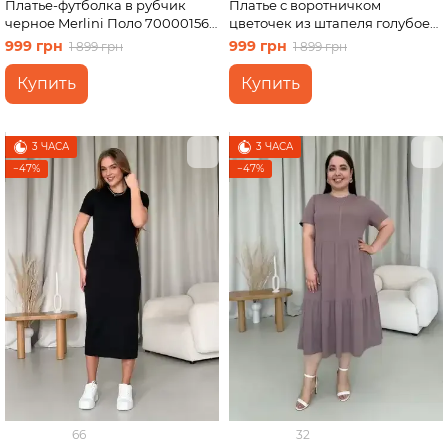
Платье-футболка в рубчик
Платье с воротничком
черное Merlini Поло 700001561
цветочек из штапеля голубое
размер L-XL
Merlini Тарпи 700002222
999 грн
999 грн
1 899 грн
1 899 грн
размер 2XL-3XL
Купить
Купить
3 ЧАСА
3 ЧАСА
−47%
−47%
66
32