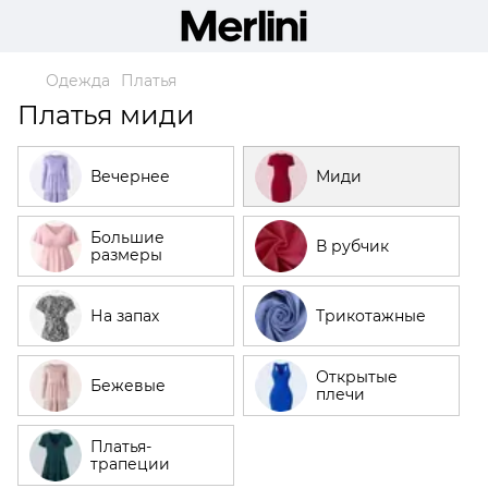
Одежда
Платья
Платья миди
Вечернее
Миди
Большие
В рубчик
размеры
На запах
Трикотажные
Открытые
Бежевые
плечи
Платья-
трапеции