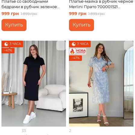
Платье со свободными
Платье-майка в рубчик черное
бедрами в рубчик зеленое
Merlini Прато 700001521
Merlini Реджо 700001585
размер L-XL
999 грн
999 грн
1 899 грн
1 899 грн
размер L-XL
Купить
Купить
3 ЧАСА
3 ЧАСА
−47%
−47%
33
2