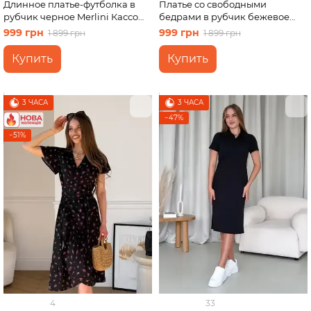
Длинное платье-футболка в
Платье со свободными
рубчик черное Merlini Кассо
бедрами в рубчик бежевое
700000121 размер 42-44 (S-M)
Merlini Реджо 700001582
999 грн
999 грн
1 899 грн
1 899 грн
размер 2XL-3XL
Купить
Купить
3 ЧАСА
3 ЧАСА
−47%
−51%
4
33