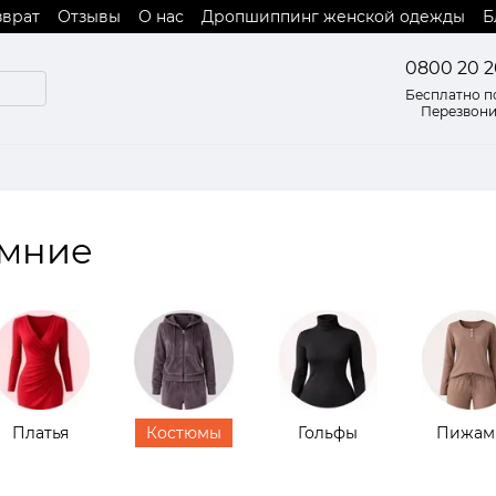
зврат
Отзывы
О нас
Дропшиппинг женской одежды
Б
 оферты
0800 20 2
Бесплатно п
Перезвони
имние
Платья
Костюмы
Гольфы
Пижам