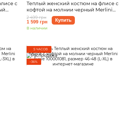
флисе с
Теплый женский костюм на флисе с
ый
кофтой на молнии черный Merlini
ер 42-
Анже 100001081, размер 42-44 (S-M)
2 499 грн
Купить
1 599 грн
В наличии
5 ЧАСОВ
−36%