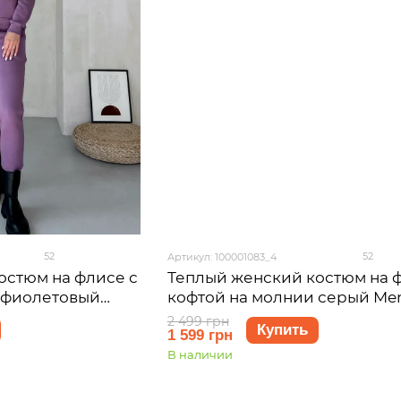
52
52
Артикул: 100001083_4
остюм на флисе с
Теплый женский костюм на 
 фиолетовый
кофтой на молнии серый Merl
1085, размер 46-
Анже 100001083, размер 54-56
2 499 грн
Купить
1 599 грн
5XL)
В наличии