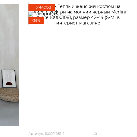
5 ЧАСОВ
−36%
52
Артикул: 100001081_1