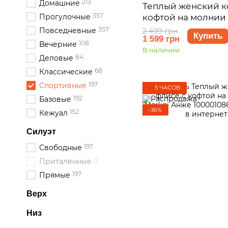
213
Домашние
Теплый женский к
357
кофтой на молнии 
Прогулочные
Анже 100001083, р
357
Повседневные
2 499 грн
Купить
1 599 грн
108
Вечерние
В наличии
84
Деловые
68
Классические
197
Спортивные
5 ЧАСОВ
192
Базовые
−36%
152
Кежуал
Силуэт
197
Свободные
0
Приталенные
197
Прямые
Верх
Низ