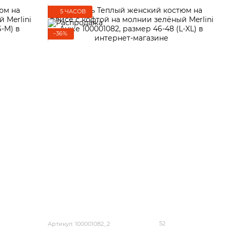
5 ЧАСОВ
−36%
52
Артикул: 100001082_2