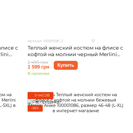
52
Артикул: 100001081_2
флисе с
Теплый женский костюм на флисе с
ini
кофтой на молнии черный Merlini
 (2XL-
Анже 100001081, размер 46-48 (L-XL)
2 499 грн
Купить
1 599 грн
В наличии
5 ЧАСОВ
−36%