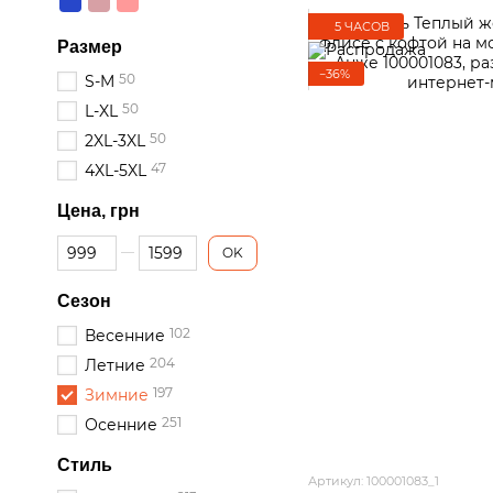
5 ЧАСОВ
Размер
−36%
50
S-M
50
L-XL
50
2XL-3XL
47
4XL-5XL
Цена, грн
От Цена, грн
До Цена, грн
OK
Сезон
102
Весенние
204
Летние
197
Зимние
251
Осенние
Стиль
Артикул: 100001083_1