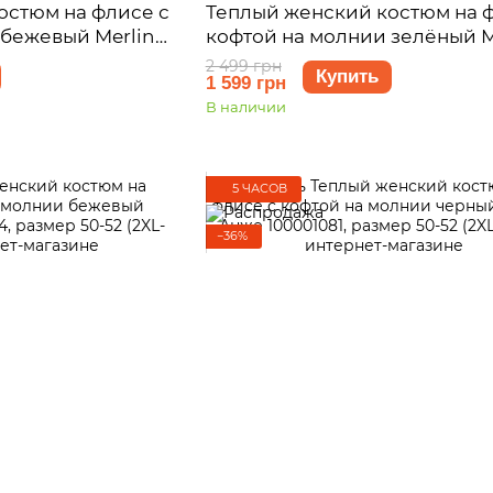
остюм на флисе с
Теплый женский костюм на 
бежевый Merlini
кофтой на молнии зелёный M
змер 46-48 (L-
Анже 100001082, размер 42-4
2 499 грн
Купить
1 599 грн
В наличии
5 ЧАСОВ
−36%