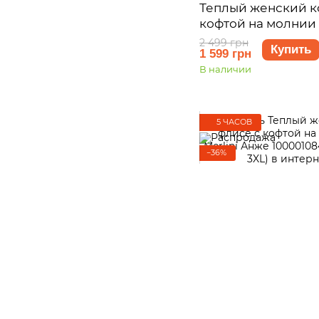
Теплый женский к
кофтой на молнии 
Анже 100001084, ра
2 499 грн
Купить
1 599 грн
XL)
В наличии
5 ЧАСОВ
−36%