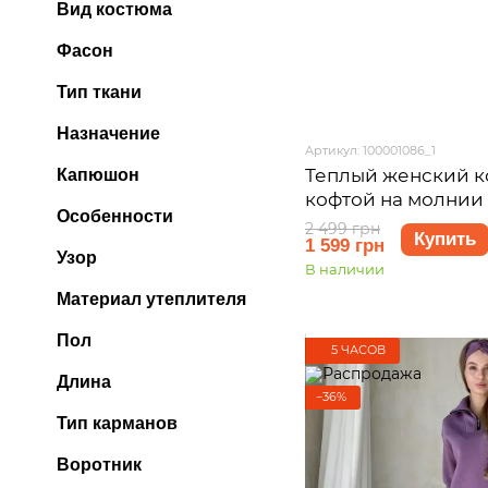
Вид костюма
Фасон
Тип ткани
Назначение
Артикул: 100001086_1
Теплый женский к
Капюшон
кофтой на молнии 
Особенности
Анже 100001086, р
2 499 грн
Купить
1 599 грн
Узор
В наличии
Материал утеплителя
Пол
5 ЧАСОВ
Длина
−36%
Тип карманов
Воротник