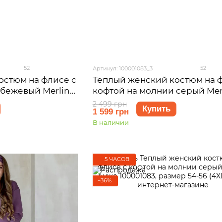
52
52
Артикул: 100001083_3
остюм на флисе с
Теплый женский костюм на 
бежевый Merlini
кофтой на молнии серый Merl
азмер 42-44 (S-M)
Анже 100001083, размер 50-52
2 499 грн
Купить
1 599 грн
3XL)
В наличии
5 ЧАСОВ
−36%