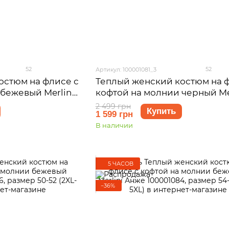
52
52
Артикул: 100001081_3
остюм на флисе с
Теплый женский костюм на 
бежевый Merlini
кофтой на молнии черный Me
змер 50-52 (2XL-
Анже 100001081, размер 50-52
2 499 грн
Купить
1 599 грн
3XL)
В наличии
5 ЧАСОВ
−36%