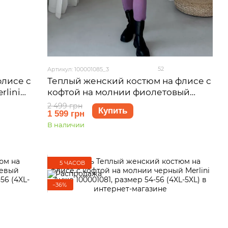
52
Артикул: 100001085_3
флисе с
Теплый женский костюм на флисе с
rlini
кофтой на молнии фиолетовый
 (2XL-
Merlini Анже 100001085, размер 50-
2 499 грн
Купить
1 599 грн
52 (2XL-3XL)
В наличии
5 ЧАСОВ
−36%