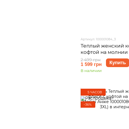
Артикул: 100001084_3
Теплый женский к
кофтой на молнии 
Анже 100001084, ра
2 499 грн
Купить
1 599 грн
3XL)
В наличии
5 ЧАСОВ
−36%