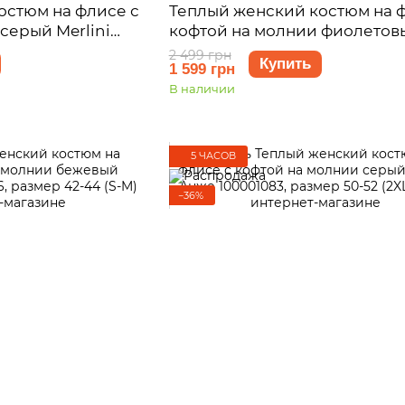
остюм на флисе с
Теплый женский костюм на 
серый Merlini
кофтой на молнии фиолетов
азмер 42-44 (S-M)
Merlini Анже 100001085, разм
2 499 грн
Купить
1 599 грн
44 (S-M)
В наличии
5 ЧАСОВ
−36%