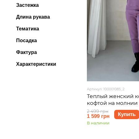
Застежка
Длина рукава
Тематика
Посадка
Фактура
Характеристики
Артикул: 100001085_2
Теплый женский к
кофтой на молнии
Merlini Анже 10000
2 499 грн
Купить
1 599 грн
48 (L-XL)
В наличии