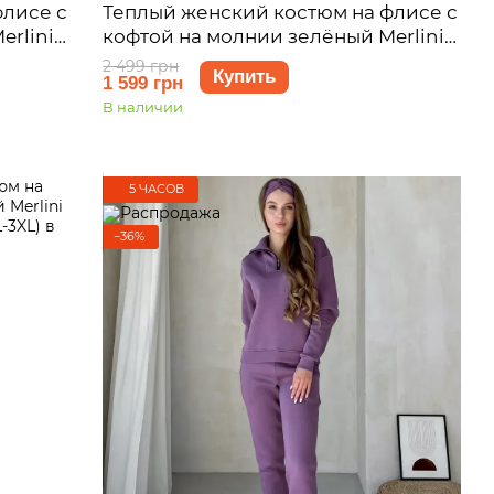
флисе с
Теплый женский костюм на флисе с
erlini
кофтой на молнии зелёный Merlini
4 (S-M)
Анже 100001082, размер 46-48 (L-XL)
2 499 грн
Купить
1 599 грн
В наличии
5 ЧАСОВ
−36%