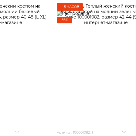
5 ЧАСОВ
−36%
52
52
Артикул: 100001082_1