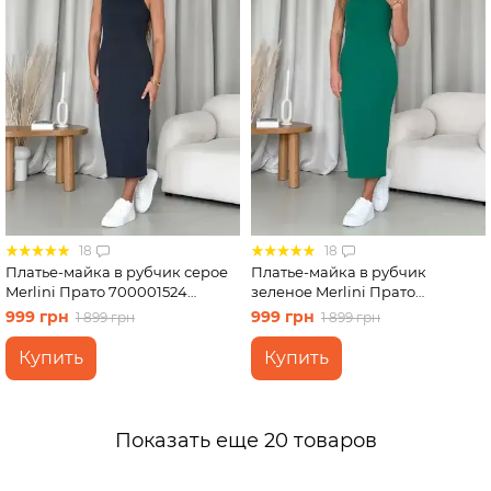
18
18
Платье-майка в рубчик серое
Платье-майка в рубчик
Merlini Прато 700001524
зеленое Merlini Прато
размер L-XL
700001528 размер S-M
999 грн
999 грн
1 899 грн
1 899 грн
Купить
Купить
Показать еще 20 товаров