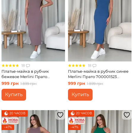
18
18
Платье-майка в рубчик
Платье-майка в рубчик синее
бежевое Merlini Прато
Merlini Прато 700001523
700001522 размер L-XL
размер L-XL
999 грн
999 грн
1 899 грн
1 899 грн
Купить
Купить
20 ЧАСОВ
20 ЧАСОВ
−47%
−47%