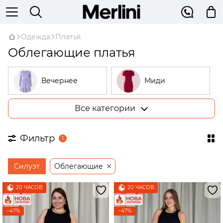
Одежда
Платья
Облегающие платья
Вечернее
Миди
Все категории
Большие
В рубчик
размеры
Фильтр
1
На запах
Трикотажные
Силуэт
Облегающие
Открытые
Бежевые
плечи
20 ЧАСОВ
20 ЧАСОВ
Платья-
трапеции
−47%
−47%