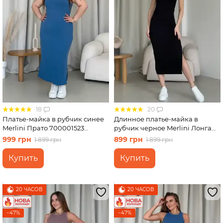
18
20
Платье-майка в рубчик синее
Длинное платье-майка в
Merlini Прато 700001523
рубчик черное Merlini Лонга
размер 2XL-3XL
700000101 размер 46-48 (L-XL)
999 грн
899 грн
1 899 грн
1 899 грн
Купить
Купить
20 ЧАСОВ
20 ЧАСОВ
−47%
−47%