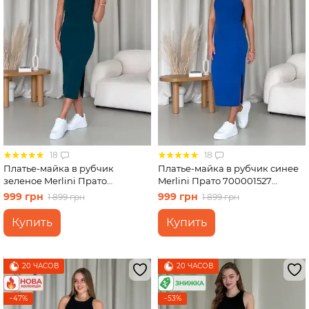
18
18
Платье-майка в рубчик
Платье-майка в рубчик синее
зеленое Merlini Прато
Merlini Прато 700001527
700001525 размер L-XL
размер L-XL
999 грн
999 грн
1 899 грн
1 899 грн
Купить
Купить
20 ЧАСОВ
20 ЧАСОВ
−47%
−53%