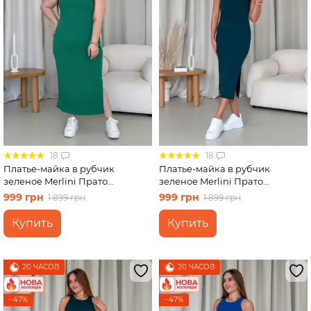
18
18
Платье-майка в рубчик
Платье-майка в рубчик
зеленое Merlini Прато
зеленое Merlini Прато
700001528 размер 2XL-3XL
700001525 размер S-M
999 грн
999 грн
1 899 грн
1 899 грн
Купить
Купить
20 ЧАСОВ
20 ЧАСОВ
−47%
−47%