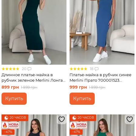
20
18
Длинное платье-майка в
Платье-майка в рубчик синее
рубчик зеленое Merlini Лонга
Merlini Прато 700001523
700000112 размер 42-44 (S-M)
размер S-M
899 грн
999 грн
1 899 грн
1 899 грн
Купить
Купить
20 ЧАСОВ
20 ЧАСОВ
−47%
−47%