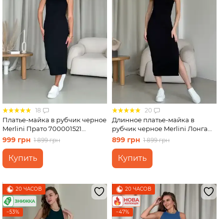
18
20
Платье-майка в рубчик черное
Длинное платье-майка в
Merlini Прато 700001521
рубчик черное Merlini Лонга
размер S-M
700000101 размер 42-44 (S-M)
999 грн
899 грн
1 899 грн
1 899 грн
Купить
Купить
20 ЧАСОВ
20 ЧАСОВ
−53%
−47%