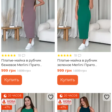
18
18
Платье-майка в рубчик
Платье-майка в рубчик
бежевое Merlini Прато
зеленое Merlini Прато
700001522 размер S-M
700001528 размер L-XL
999 грн
999 грн
1 899 грн
1 899 грн
Купить
Купить
20 ЧАСОВ
20 ЧАСОВ
−47%
−47%