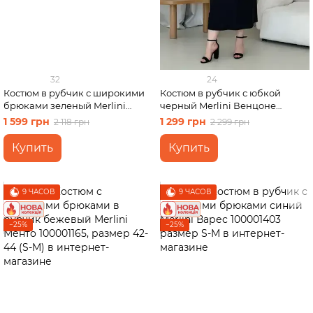
32
24
Костюм в рубчик с широкими
Костюм в рубчик с юбкой
брюками зеленый Merlini
черный Merlini Венцоне
Варес 100001405 размер 2XL-
100001501 размер 2XL-3XL
1 599 грн
1 299 грн
2 118 грн
2 299 грн
3XL
Купить
Купить
9 ЧАСОВ
9 ЧАСОВ
−25%
−25%