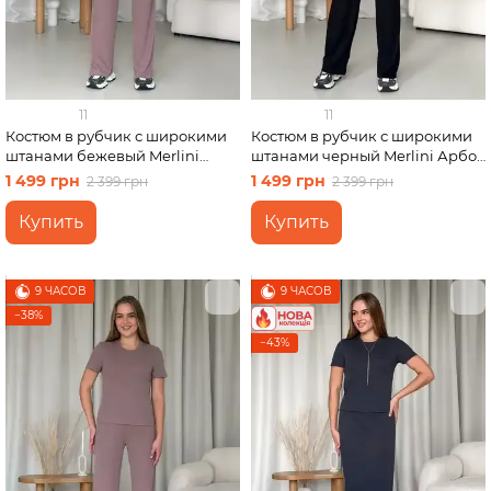
11
11
Костюм в рубчик с широкими
Костюм в рубчик с широкими
штанами бежевый Merlini
штанами черный Merlini Арбо
Арбо 100001482 размер S-M
100001481 размер L-XL
1 499 грн
1 499 грн
2 399 грн
2 399 грн
Купить
Купить
9 ЧАСОВ
9 ЧАСОВ
−38%
−43%