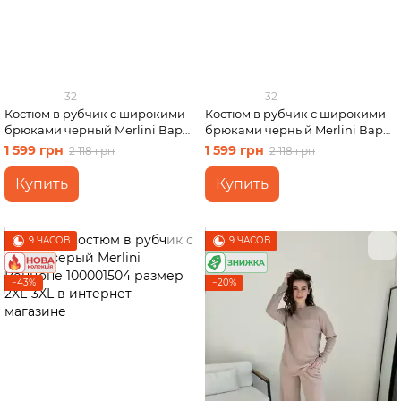
32
32
Костюм в рубчик с широкими
Костюм в рубчик с широкими
брюками черный Merlini Варес
брюками черный Merlini Варес
100001401 размер 2XL-3XL
100001401 размер S-M
1 599 грн
1 599 грн
2 118 грн
2 118 грн
Купить
Купить
9 ЧАСОВ
9 ЧАСОВ
−43%
−20%