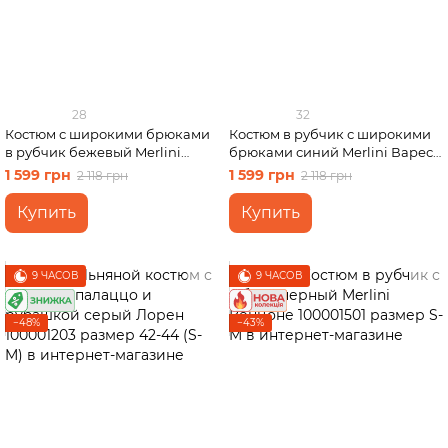
28
32
Костюм с широкими брюками
Костюм в рубчик с широкими
в рубчик бежевый Merlini
брюками синий Merlini Варес
Менто 100001165, размер 42-44
100001403 размер S-M
1 599 грн
1 599 грн
2 118 грн
2 118 грн
(S-M)
Купить
Купить
9 ЧАСОВ
9 ЧАСОВ
−48%
−43%