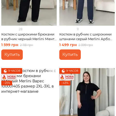
28
11
Костюм с широкими брюками
Костюм в рубчик с широкими
в рубчик черный Merlini Менто
штанами серый Merlini Арбо
100001161, размер 50-52 (2XL-
100001484 размер L-XL
1 599 грн
1 499 грн
2 118 грн
2 399 грн
3XL)
Купить
Купить
9 ЧАСОВ
9 ЧАСОВ
−25%
−43%