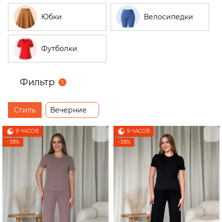
Юбки
Велосипедки
Футболки
Фильтр
1
Стиль
Вечерние
9 ЧАСОВ
9 ЧАСОВ
−38%
−38%