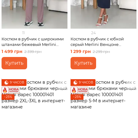
11
24
Костюм в рубчик с широкими
Костюм в рубчик с юбкой
штанами бежевый Merlini
серый Merlini Венцоне
Арбо 100001482 размер L-XL
100001504 размер S-M
1 499 грн
1 299 грн
2 399 грн
2 299 грн
Купить
Купить
9 ЧАСОВ
9 ЧАСОВ
−25%
−25%