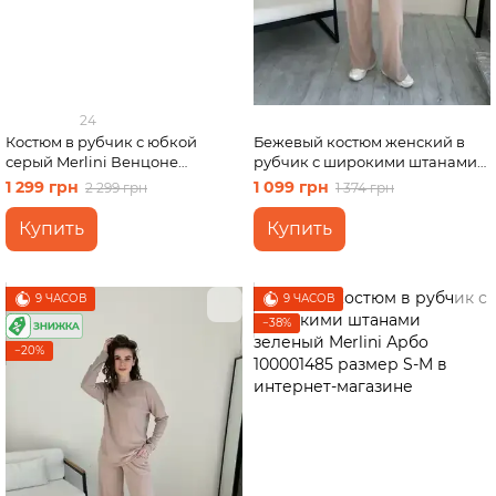
24
Костюм в рубчик с юбкой
Бежевый костюм женский в
серый Merlini Венцоне
рубчик с широкими штанами
100001504 размер 2XL-3XL
Merlini Мантуя 100000403,
1 299 грн
1 099 грн
2 299 грн
1 374 грн
размер XS-M
Купить
Купить
9 ЧАСОВ
9 ЧАСОВ
−38%
−20%