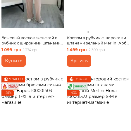
11
Бежевый костюм женский в
Костюм в рубчик с широкими
рубчик с широкими штанами
штанами зеленый Merlini Арбо
Merlini Мантуя 100000403,
100001485 размер S-M
1 099 грн
1 499 грн
1 374 грн
2 399 грн
размер L-2XL
Купить
Купить
9 ЧАСОВ
9 ЧАСОВ
−25%
−43%