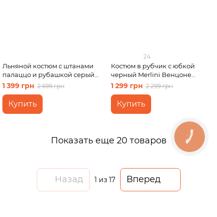
24
Льняной костюм с штанами
Костюм в рубчик с юбкой
палаццо и рубашкой серый
черный Merlini Венцоне
Лорен 100001203 размер 42-44
100001501 размер S-M
1 399 грн
1 299 грн
2 699 грн
2 299 грн
(S-M)
Купить
Купить
КНОПКА
Показать еще 20 товаров
ЗВ'ЯЗКУ
Назад
Вперед
1
из 17