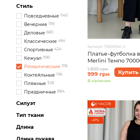
Стиль
1140
Повседневные
1116
Вечерние
680
Деловые
464
Классические
Артикул: 700001541_3
424
Спортивные
Платье-футболка в
1190
Кежуал
Merlini Темпо 7000
1116
Романтические
3XL
1 899 грн
Купить
999 грн
1116
Коктейльные
В наличии
328
Пляжные
884
Праздничные
Силуэт
6 ЧАСОВ
Тип ткани
−47%
Длина
Длина рукава