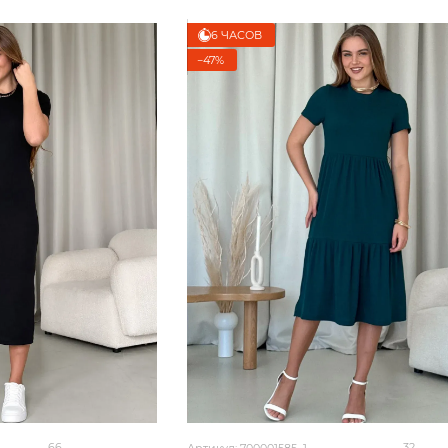
6 ЧАСОВ
−47%
66
32
Артикул: 700001585_1