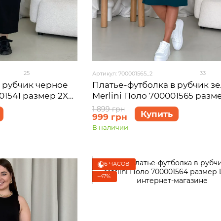
25
33
Артикул: 700001565_2
 рубчик черное
Платье-футболка в рубчик з
01541 размер 2XL-
Merlini Поло 700001565 разм
1 899 грн
Купить
999 грн
В наличии
6 ЧАСОВ
−47%