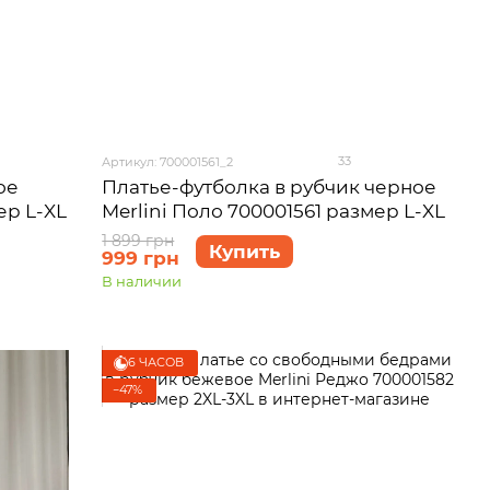
33
Артикул: 700001561_2
ое
Платье-футболка в рубчик черное
ер L-XL
Merlini Поло 700001561 размер L-XL
1 899 грн
Купить
999 грн
В наличии
6 ЧАСОВ
−47%