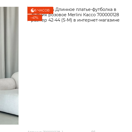
6 ЧАСОВ
−47%
66
Артикул: 700000128_1