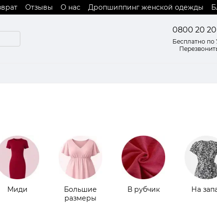
зврат
Отзывы
О нас
Дропшиппинг женской одежды
Б
 оферты
0800 20 20
Бесплатно по
Перезвонит
Миди
Большие
В рубчик
На зап
размеры