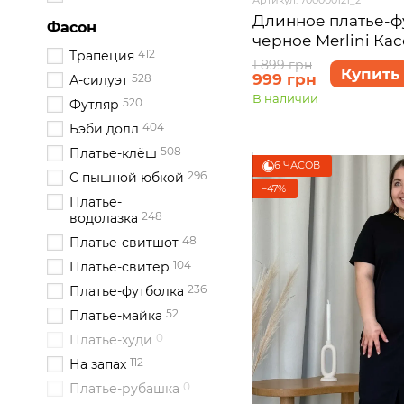
Длинное платье-ф
Фасон
черное Merlini Кас
412
Трапеция
размер 46-48 (L-XL
1 899 грн
Купить
999 грн
528
А-силуэт
В наличии
520
Футляр
404
Бэби долл
508
Платье-клёш
6 ЧАСОВ
296
С пышной юбкой
−47%
Платье-
248
водолазка
48
Платье-свитшот
104
Платье-свитер
236
Платье-футболка
52
Платье-майка
0
Платье-худи
112
На запах
0
Платье-рубашка