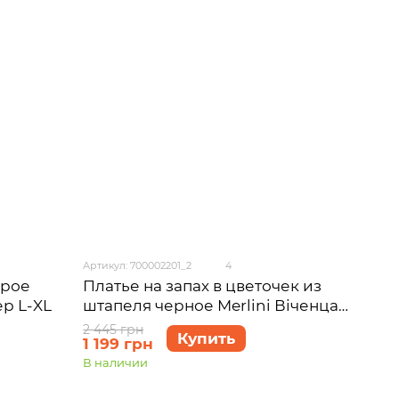
Артикул: 700002201_2
4
ерое
Платье на запах в цветочек из
ер L-XL
штапеля черное Merlini Віченца
700002201 размер L-XL
2 445 грн
Купить
1 199 грн
В наличии