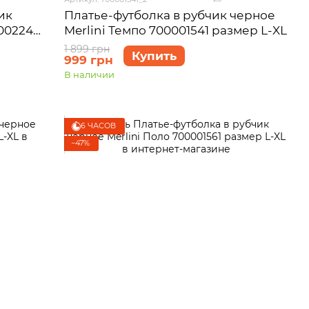
ик
Платье-футболка в рубчик черное
002245
Merlini Темпо 700001541 размер L-XL
1 899 грн
Купить
999 грн
В наличии
6 ЧАСОВ
−47%