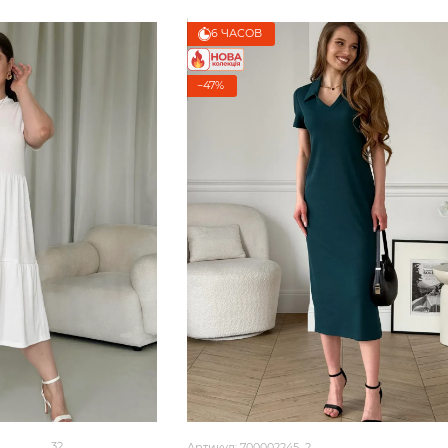
6 ЧАСОВ
−47%
32
Артикул: 700002245_2