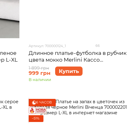
66
Артикул: 700000124_1
еленое
Длинное платье-футболка в рубчик
ер L-XL
цвета мокко Merlini Кассо
700000124 размер 42-44 (S-M)
1 899 грн
Купить
999 грн
В наличии
6 ЧАСОВ
−51%