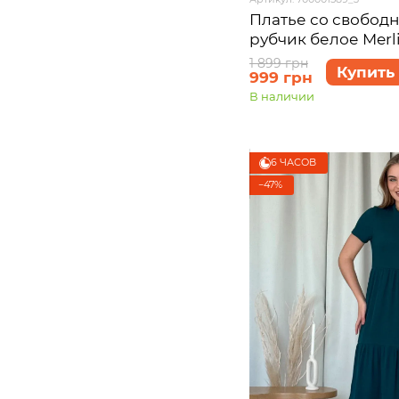
Платье со свобод
рубчик белое Merl
700001589 размер 
1 899 грн
Купить
999 грн
В наличии
6 ЧАСОВ
−47%