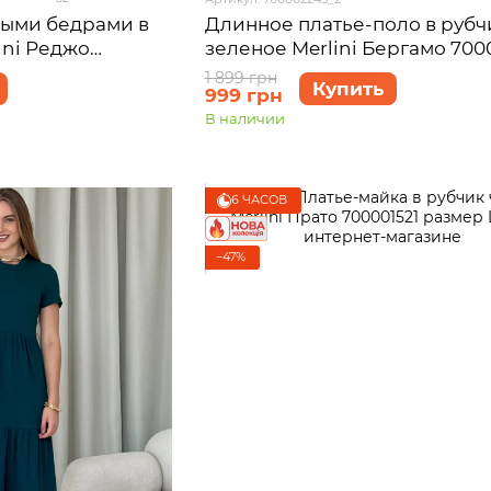
ными бедрами в
Длинное платье-поло в рубч
ini Реджо
зеленое Merlini Бергамо 700
2XL-3XL
размер L-XL
1 899 грн
Купить
999 грн
В наличии
6 ЧАСОВ
−47%