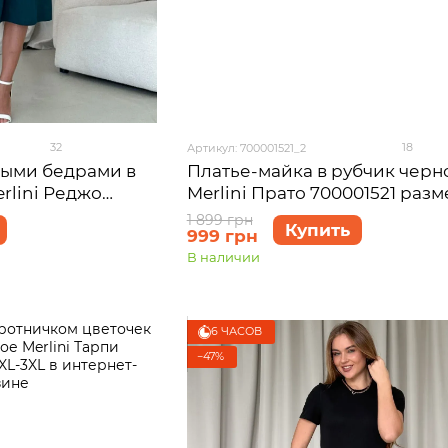
32
18
Артикул: 700001521_2
ными бедрами в
Платье-майка в рубчик черн
rlini Реджо
Merlini Прато 700001521 разм
L-XL
1 899 грн
Купить
999 грн
В наличии
6 ЧАСОВ
−47%