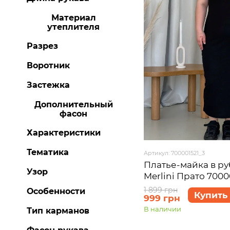
Материал
утеплителя
Разрез
Воротник
Застежка
Дополнительный
фасон
Характеристики
Тематика
Артикул: 700001521_3
Платье-майка в р
Узор
Merlini Прато 7000
3XL
1 899 грн
Особенности
Купить
999 грн
В наличии
Тип карманов