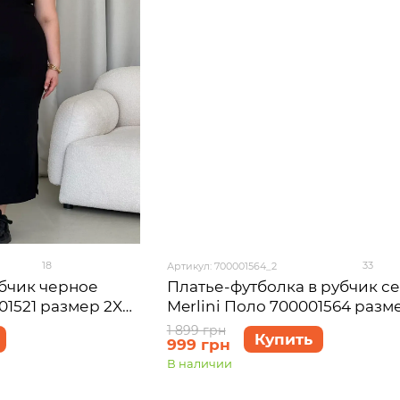
18
33
Артикул: 700001564_2
убчик черное
Платье-футболка в рубчик с
01521 размер 2XL-
Merlini Поло 700001564 разм
1 899 грн
Купить
999 грн
В наличии