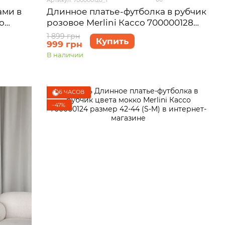
ами в
Длинное платье-футболка в рубчик
о
розовое Merlini Кассо 700000128
размер 42-44 (S-M)
1 899 грн
Купить
999 грн
В наличии
6 ЧАСОВ
−47%