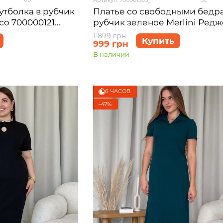
утболка в рубчик
Платье со свободными бедр
со 700000121
рубчик зеленое Merlini Редж
)
700001585 размер S-M
1 899 грн
Купить
999 грн
В наличии
6 ЧАСОВ
−47%