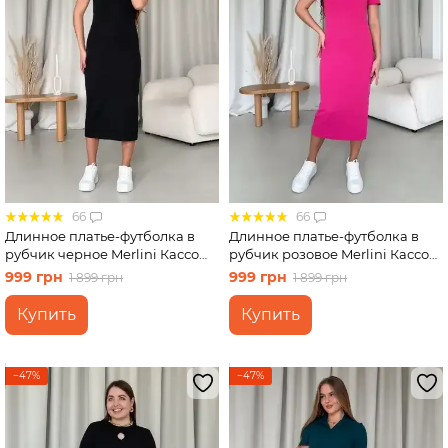
66
66
Длинное платье-футболка в
Длинное платье-футболка в
рубчик черное Merlini Кассо
рубчик розовое Merlini Кассо
700000121 размер 46-48 (L-XL)
700000128 размер 42-44 (S-M)
999 грн
999 грн
1 899 грн
1 899 грн
Купить
Купить
−47%
−47%