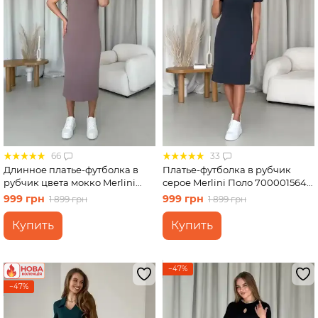
66
33
Длинное платье-футболка в
Платье-футболка в рубчик
рубчик цвета мокко Merlini
серое Merlini Поло 700001564
Кассо 700000124 размер 42-44
размер L-XL
999 грн
999 грн
1 899 грн
1 899 грн
(S-M)
Купить
Купить
−47%
−47%