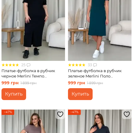
25
33
Платье-футболка в рубчик
Платье-футболка в рубчик
черное Merlini Темпо
зеленое Merlini Поло
700001541 размер 2XL-3XL
700001565 размер L-XL
999 грн
999 грн
1 899 грн
1 899 грн
Купить
Купить
−47%
−47%