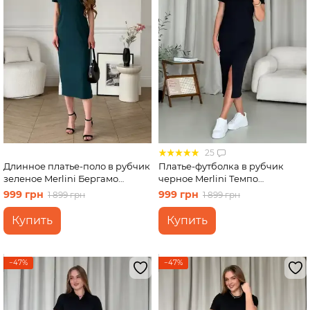
25
Длинное платье-поло в рубчик
Платье-футболка в рубчик
зеленое Merlini Бергамо
черное Merlini Темпо
700002245 размер L-XL
700001541 размер L-XL
999 грн
999 грн
1 899 грн
1 899 грн
Купить
Купить
−47%
−47%