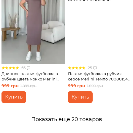
66
25
Длинное платье-футболка в
Платье-футболка в рубчик
рубчик цвета мокко Merlini
серое Merlini Темпо 700001544
Кассо 700000124 размер 46-48
размер S-M
999 грн
999 грн
1 899 грн
1 899 грн
(L-XL)
Купить
Купить
Показать еще 20 товаров