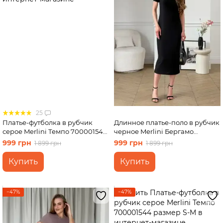
25
Платье-футболка в рубчик
Длинное платье-поло в рубчик
серое Merlini Темпо 700001544
черное Merlini Бергамо
размер L-XL
700002241 размер 2XL-3XL
999 грн
999 грн
1 899 грн
1 899 грн
Купить
Купить
−47%
−47%