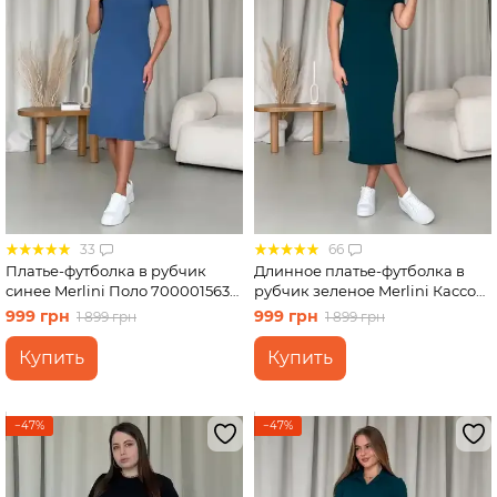
33
66
Платье-футболка в рубчик
Длинное платье-футболка в
синее Merlini Поло 700001563
рубчик зеленое Merlini Кассо
размер L-XL
700000132 размер 42-44 (S-M)
999 грн
999 грн
1 899 грн
1 899 грн
Купить
Купить
−47%
−47%