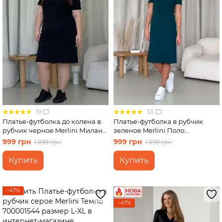
19
33
Платье-футболка до колена в
Платье-футболка в рубчик
рубчик черное Merlini Милан
зеленое Merlini Поло
700000141 размер 50-52 (2XL-
700001565 размер S-M
999 грн
999 грн
1 899 грн
1 899 грн
3XL)
Купить
Купить
−47%
−47%