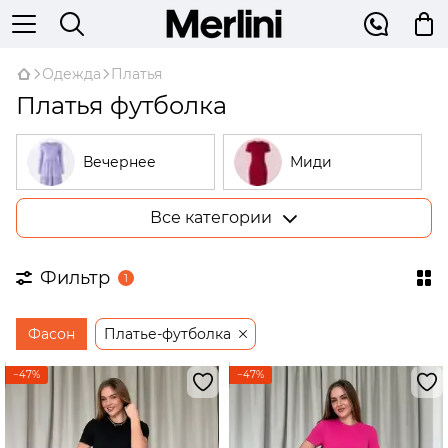
Одежда
Платья
Платья футболка
Вечернее
Миди
Все категории
Большие
В рубчик
размеры
Фильтр
1
На запах
Трикотажные
Фасон
Платье-футболка
Открытые
Бежевые
плечи
−47%
−47%
Платья-
трапеции