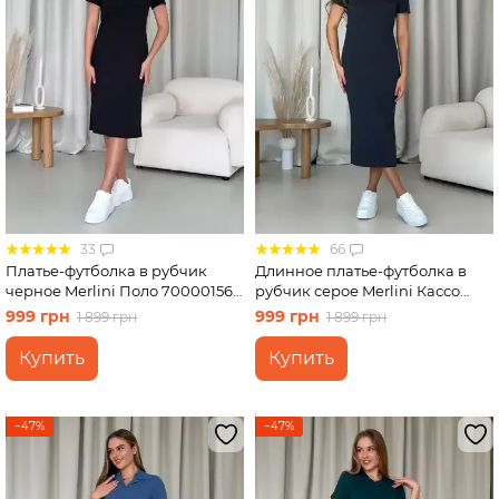
33
66
Платье-футболка в рубчик
Длинное платье-футболка в
черное Merlini Поло 700001561
рубчик серое Merlini Кассо
размер S-M
700000130 размер 46-48 (L-XL)
999 грн
999 грн
1 899 грн
1 899 грн
Купить
Купить
−47%
−47%