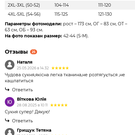
2XL-3XL (50-52)
104-114
111-120
4XL-5XL (54-56)
115-125
121-130
Параметры фотомодели:
рост – 173 см, ОГ – 83 см, ОТ –
63 см, ОБ – 93 см.
На фото показан размер:
42-44 (S-M).
Отзывы
25
Наталя
25.05.2026 в 14:32
Чудова сукня,якісна легка тканина,не розтягується ,не
кашлатиться
Ответить
Віткова Юлія
28.08.2025 в 10:11
Сукня супер! Дякую!
Ответить
Грищук Тетяна