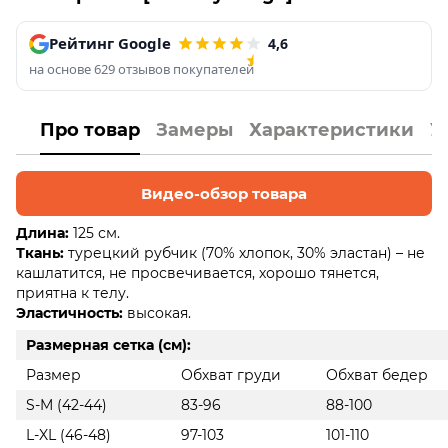
Рейтинг Google
4,6
на основе 629 отзывов покупателей
Про товар
Замеры
Характеристики
У
Видео-обзор товара
Длина:
125 см.
Ткань:
турецкий рубчик (70% хлопок, 30% эластан) – не
кашлатится, не просвечивается, хорошо тянется,
приятна к телу.
Эластичность:
высокая.
Размерная сетка (см):
Размер
Обхват груди
Обхват бедер
S-M (42-44)
83-96
88-100
L-XL (46-48)
97-103
101-110