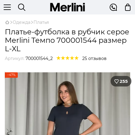
Одежда
Платья
Платье-футболка в рубчик серое
Merlini Темпо 700001544 размер
L-XL
Артикул:
700001544_2
25 отзывов
−47%
255