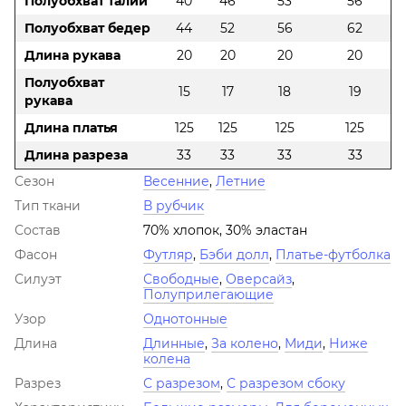
Полуобхват талии
40
46
53
56
Полуобхват бедер
44
52
56
62
Длина рукава
20
20
20
20
Полуобхват
15
17
18
19
рукава
Длина платья
125
125
125
125
Длина разреза
33
33
33
33
Сезон
Весенние
,
Летние
Тип ткани
В рубчик
Состав
70% хлопок, 30% эластан
Фасон
Футляр
,
Бэби долл
,
Платье-футболка
Силуэт
Свободные
,
Оверсайз
,
Полуприлегающие
Узор
Однотонные
Длина
Длинные
,
За колено
,
Миди
,
Ниже
колена
Разрез
С разрезом
,
С разрезом сбоку