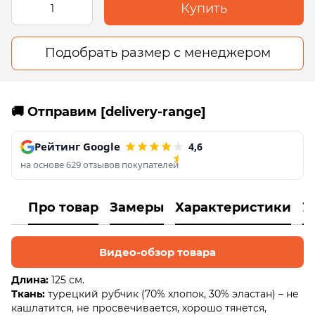
Купить
Подобрать размер с менеджером
🚚 Отправим [delivery-range]
Рейтинг Google
4,6
на основе 629 отзывов покупателей
Про товар
Замеры
Характеристики
У
Видео-обзор товара
Длина:
125 см.
Ткань:
турецкий рубчик (70% хлопок, 30% эластан) – не
кашлатится, не просвечивается, хорошо тянется,