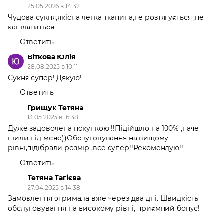
25.05.2026 в 14:32
Чудова сукня,якісна легка тканина,не розтягується ,не
кашлатиться
Ответить
Віткова Юлія
28.08.2025 в 10:11
Сукня супер! Дякую!
Ответить
Грищук Тетяна
13.05.2025 в 16:38
Дуже задоволена покупкою!!!Підійшло на 100% ,наче
шили під мене))Обслуговування на вищому
рівні,підібрали розмір ,все супер!!Рекомендую!!
Ответить
Тетяна Тагієва
27.04.2025 в 14:38
Замовлення отримала вже через два дні. Швидкість
обслуговування на високому рівні, приємний бонус!