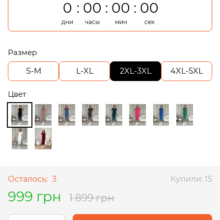
0
00
00
00
дни
часы
мин
сек
Размер
S-M
L-XL
2XL-3XL
4XL-5XL
Цвет
Осталось:
3
Купили: 15
999 грн
1 899 грн