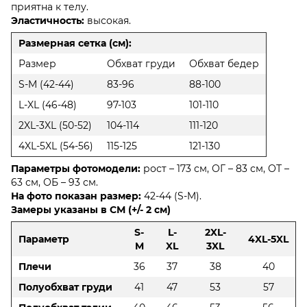
приятна к телу.
Эластичность:
высокая.
Размерная сетка (см):
Размер
Обхват груди
Обхват бедер
S-M (42-44)
83-96
88-100
L-XL (46-48)
97-103
101-110
2XL-3XL (50-52)
104-114
111-120
4XL-5XL (54-56)
115-125
121-130
Параметры фотомодели:
рост – 173 см, ОГ – 83 см, ОТ –
63 см, ОБ – 93 см.
На фото показан размер:
42-44 (S-M).
Замеры указаны в СМ (+/- 2 см)
S-
L-
2XL-
Параметр
4XL-5XL
M
XL
3XL
Плечи
36
37
38
40
Полуобхват груди
41
47
53
57