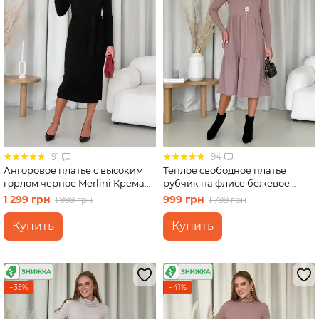
91
94
Ангоровое платье с высоким
Теплое свободное платье
горлом черное Merlini Крема
рубчик на флисе бежевое
700001741 размер S-M
Merlini Боза 700001802 размер
1 299 грн
999 грн
1 999 грн
1 799 грн
S-M
Купить
Купить
−35%
−41%