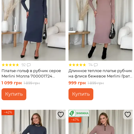
92
74
Платье-гольф в рубчик серое
Длинное теплое платье рубчик
Merlini Молла 700001724
на флисе бежевое Merlini Грата
размер L-XL
700001822 размер S-M
1 099 грн
999 грн
1 899 грн
1 899 грн
Купить
Купить
−42%
−47%