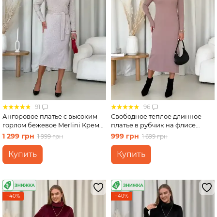
91
96
Ангоровое платье с высоким
Свободное теплое длинное
горлом бежевое Merlini Крема
платье в рубчик на флисе
700001742 размер S-M
бежевое Merlini Мартен
1 299 грн
999 грн
1 999 грн
1 699 грн
700001102 размер S-M (42-44)
Купить
Купить
−40%
−40%