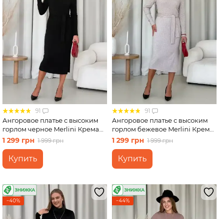
91
91
Ангоровое платье с высоким
Ангоровое платье с высоким
горлом черное Merlini Крема
горлом бежевое Merlini Крема
700001741 размер L-XL
700001742 размер L-XL
1 299 грн
1 299 грн
1 999 грн
1 999 грн
Купить
Купить
−40%
−44%