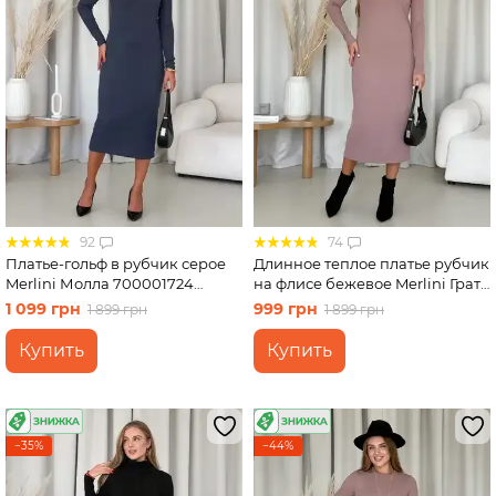
92
74
Платье-гольф в рубчик серое
Длинное теплое платье рубчик
Merlini Молла 700001724
на флисе бежевое Merlini Грата
размер S-M
700001822 размер L-XL
1 099 грн
999 грн
1 899 грн
1 899 грн
Купить
Купить
−35%
−44%