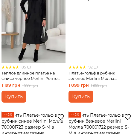
85
92
Теплое длинное платье на
Платье-гольф в рубчик
флисе черное Merlini Ренто
зеленое Merlini Молла
700001781 размер S-M
700001725 размер S-M
1 199 грн
1 099 грн
1 999 грн
1 899 грн
Купить
Купить
−42%
−42%