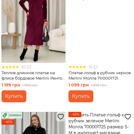
85
92
Теплое длинное платье на
Платье-гольф в рубчик черное
флисе бордовое Merlini Ренто
Merlini Молла 700001721
700001782 размер S-M
размер S-M
1 199 грн
1 099 грн
1 999 грн
1 899 грн
Купить
Купить
−42%
−40%