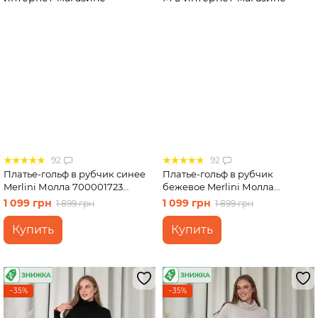
92
92
Платье-гольф в рубчик синее
Платье-гольф в рубчик
Merlini Молла 700001723
бежевое Merlini Молла
размер S-M
700001722 размер S-M
1 099 грн
1 099 грн
1 899 грн
1 899 грн
Купить
Купить
−35%
−35%