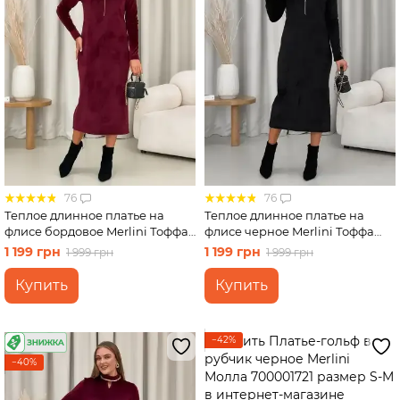
76
76
Теплое длинное платье на
Теплое длинное платье на
флисе бордовое Merlini Тоффа
флисе черное Merlini Тоффа
700001762 размер S-M
700001761 размер S-M
1 199 грн
1 199 грн
1 999 грн
1 999 грн
Купить
Купить
−42%
−40%