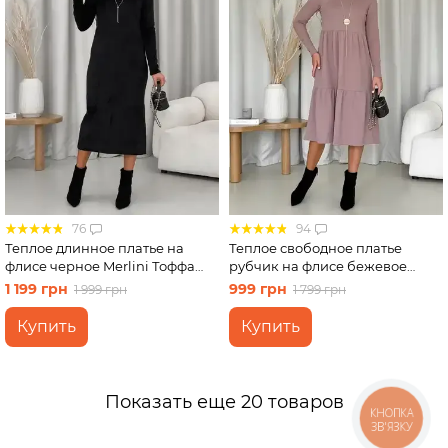
76
94
Теплое длинное платье на
Теплое свободное платье
флисе черное Merlini Тоффа
рубчик на флисе бежевое
700001761 размер L-XL
Merlini Боза 700001802 размер
1 199 грн
999 грн
1 999 грн
1 799 грн
L-XL
Купить
Купить
Показать еще 20 товаров
КНОПКА
ЗВ'ЯЗКУ