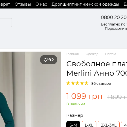
зврат
Отзывы
О нас
Дропшиппинг женской одежды
Б
 оферты
0800 20 20
Бесплатно по
Перезвонит
Главная
Одежда
Платья
92
Свободное плат
Merlini Анно 7
86 отзывов
1 099 грн
1 899 
В наличии
Размер
S-M
L-XL
2XL-3XL
4