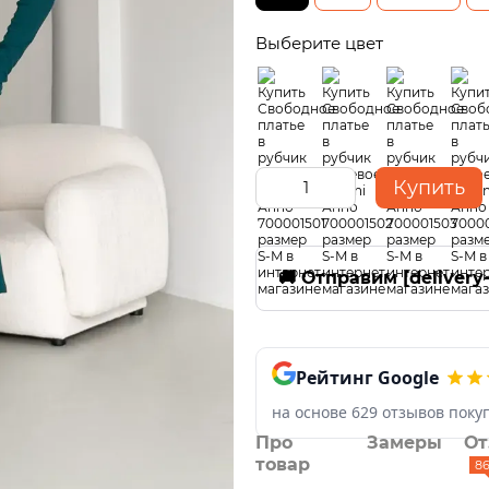
Выберите цвет
Купить
🚚 Отправим [delivery
Рейтинг Google
на основе 629 отзывов поку
Про
Замеры
От
товар
8