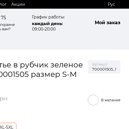
лог
Акции
Рус
График работы:
 75
Мой заказ
каждый день:
 Украине
09:00-20:00
ь вам?
ье в рубчик зеленое
Артикул
700001505_1
00001505 размер S-M
грн
В желания
XL-5XL