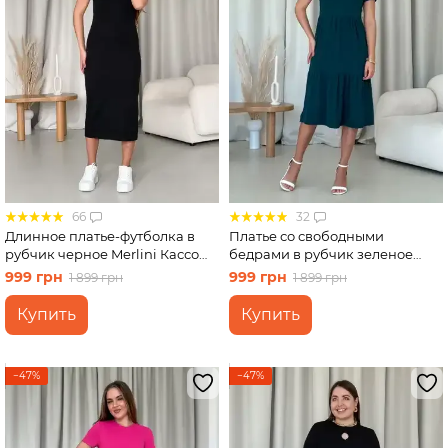
66
32
Длинное платье-футболка в
Платье со свободными
рубчик черное Merlini Кассо
бедрами в рубчик зеленое
700000121 размер 46-48 (L-XL)
Merlini Реджо 700001585
999 грн
999 грн
1 899 грн
1 899 грн
размер S-M
Купить
Купить
−47%
−47%