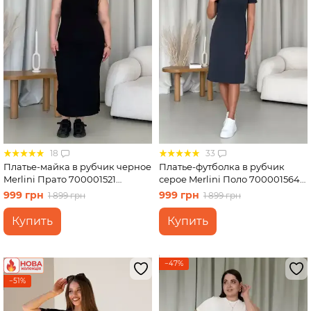
18
33
Платье-майка в рубчик черное
Платье-футболка в рубчик
Merlini Прато 700001521
серое Merlini Поло 700001564
размер 2XL-3XL
размер L-XL
999 грн
999 грн
1 899 грн
1 899 грн
Купить
Купить
−47%
−51%