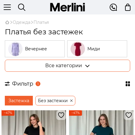
Одежда
Платья
Платья без застежек
Вечернее
Миди
Все категории
Большие
В рубчик
размеры
Фильтр
1
На запах
Трикотажные
Застежка
Без застежки
Открытые
Бежевые
плечи
−47%
−47%
Платья-
трапеции