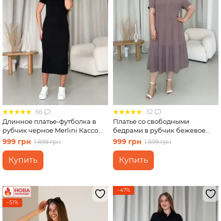
66
32
Длинное платье-футболка в
Платье со свободными
рубчик черное Merlini Кассо
бедрами в рубчик бежевое
700000121 размер 42-44 (S-M)
Merlini Реджо 700001582
999 грн
999 грн
1 899 грн
1 899 грн
размер 2XL-3XL
Купить
Купить
−47%
−51%