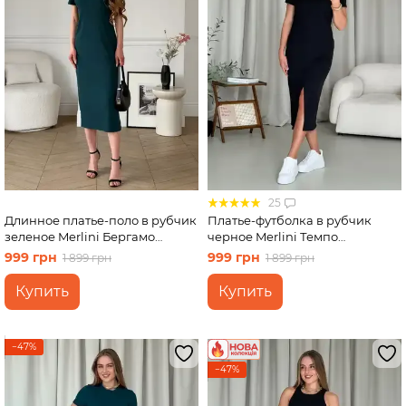
25
Длинное платье-поло в рубчик
Платье-футболка в рубчик
зеленое Merlini Бергамо
черное Merlini Темпо
700002245 размер L-XL
700001541 размер L-XL
999 грн
999 грн
1 899 грн
1 899 грн
Купить
Купить
−47%
−47%