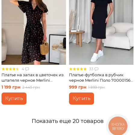
4
33
Платье на запах в цветочек из
Платье-футболка в рубчик
штапеля черное Merlini
черное Merlini Поло 700001561
Віченца 700002201 размер S-M
размер S-M
1 199 грн
999 грн
2 445 грн
1 899 грн
Купить
Купить
Показать еще 20 товаров
КНОПКА
ЗВ'ЯЗКУ