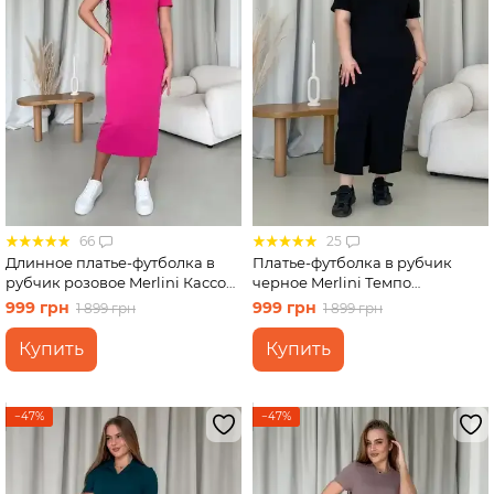
66
25
Длинное платье-футболка в
Платье-футболка в рубчик
рубчик розовое Merlini Кассо
черное Merlini Темпо
700000128 размер 42-44 (S-M)
700001541 размер 2XL-3XL
999 грн
999 грн
1 899 грн
1 899 грн
Купить
Купить
−47%
−47%