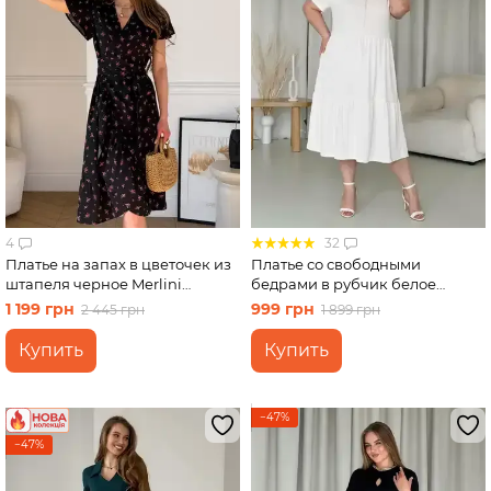
4
32
Платье на запах в цветочек из
Платье со свободными
штапеля черное Merlini
бедрами в рубчик белое
Віченца 700002201 размер L-
Merlini Реджо 700001589
1 199 грн
999 грн
2 445 грн
1 899 грн
XL
размер 2XL-3XL
Купить
Купить
−47%
−47%