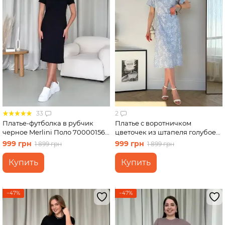
33
2
Платье-футболка в рубчик
Платье с воротничком
черное Merlini Поло 700001561
цветочек из штапеля голубое
размер L-XL
Merlini Тарпи 700002222
999 грн
999 грн
1 899 грн
1 899 грн
размер 2XL-3XL
Купить
Купить
−47%
−47%