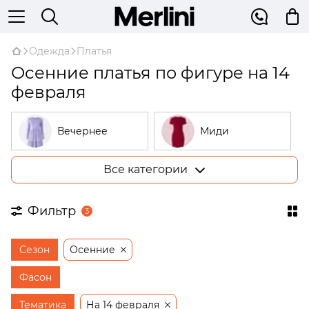
Одежда
Платья
Осенние платья по фигуре на 14
февраля
Вечернее
Миди
Все категории
Большие
В рубчик
размеры
Фильтр
3
На запах
Трикотажные
Сезон
Осенние
Открытые
Бежевые
плечи
Фасон
Платья-
Тематика
На 14 февраля