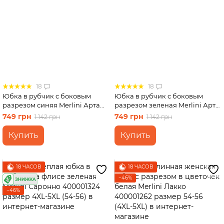
18
18
Юбка в рубчик с боковым
Юбка в рубчик с боковым
разрезом синяя Merlini Арта
разрезом зеленая Merlini Арта
400001463 размер 4XL-5XL
400001465 размер 4XL-5XL
749 грн
749 грн
1 142 грн
1 142 грн
Купить
Купить
18 ЧАСОВ
18 ЧАСОВ
−46%
−46%