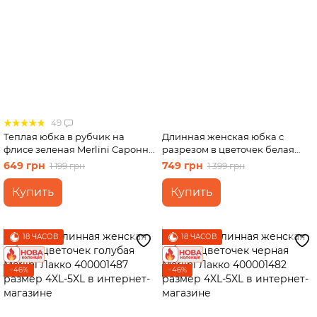
49
Теплая юбка в рубчик на
Длинная женская юбка с
флисе зеленая Merlini Саронно
разрезом в цветочек белая
400001324 размер 4XL-5XL (54-
Merlini Лакко 400001262
649 грн
749 грн
1 199 грн
1 399 грн
56)
размер 54-56 (4XL-5XL)
Купить
Купить
18 ЧАСОВ
18 ЧАСОВ
−46%
−46%