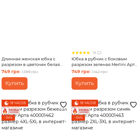
Юбки
Велосипедки
Футболки
18
Длинная женская юбка с
Юбка в рубчик с боковым
разрезом в цветочек белая
разрезом зеленая Merlini Арта
Merlini Лакко 400001262
400001468 размер 4XL-5XL
749 грн
749 грн
1 399 грн
1 142 грн
размер 50-52 (2XL-3XL)
Купить
Купить
18 ЧАСОВ
18 ЧАСОВ
−34%
−34%