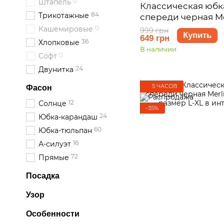
0
Штапель
Классическая юбк
84
Трикотажные
спереди черная Me
400001441 размер 
0
Кашемировые
999 грн
Купить
649 грн
36
Хлопковые
В наличии
0
Софт
24
Двунитка
5 ЧАСОВ
Фасон
12
Солнце
−35%
24
Юбка-карандаш
60
Юбка-тюльпан
16
А-силуэт
72
Прямые
Посадка
Узор
Особенности