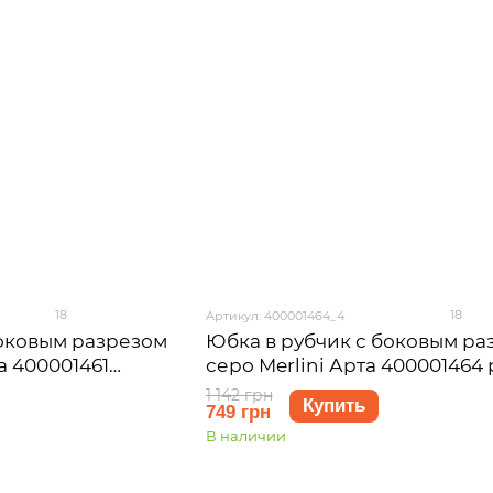
18
18
Артикул: 400001464_4
боковым разрезом
Юбка в рубчик с боковым ра
а 400001461
серо Merlini Арта 400001464
4XL-5XL
1 142 грн
Купить
749 грн
В наличии