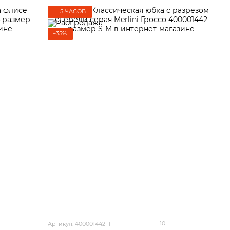
5 ЧАСОВ
−35%
10
Артикул: 400001442_1