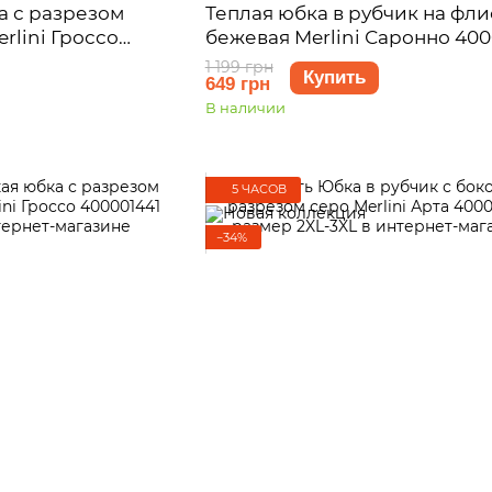
а с разрезом
Теплая юбка в рубчик на фли
rlini Гроссо
бежевая Merlini Саронно 400
2XL-3XL
размер S-M (42-44)
1 199 грн
Купить
649 грн
В наличии
5 ЧАСОВ
−34%