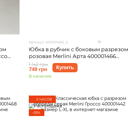
18
Артикул: 400001466_3
ом
Юбка в рубчик с боковым разрезом
ссо
розовая Merlini Арта 400001466
размер 2XL-3XL
1 142 грн
Купить
749 грн
В наличии
5 ЧАСОВ
−35%