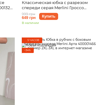
се
Классическая юбка с разрезом
001324
спереди серая Merlini Гроссо
400001442 размер S-M
999 грн
Купить
649 грн
В наличии
5 ЧАСОВ
−34%