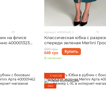
49
10
Артикул: 400001443_2
чик на флисе
Классическая юбка с разрез
онно 400001323
спереди зеленая Merlini Гро
)
400001443 размер L-XL
999 грн
Купить
649 грн
В наличии
5 ЧАСОВ
−34%