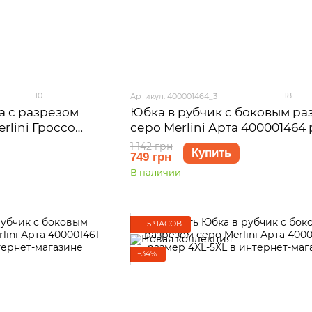
10
18
Артикул: 400001464_3
а с разрезом
Юбка в рубчик с боковым ра
rlini Гроссо
серо Merlini Арта 400001464
L-XL
2XL-3XL
1 142 грн
Купить
749 грн
В наличии
5 ЧАСОВ
−34%