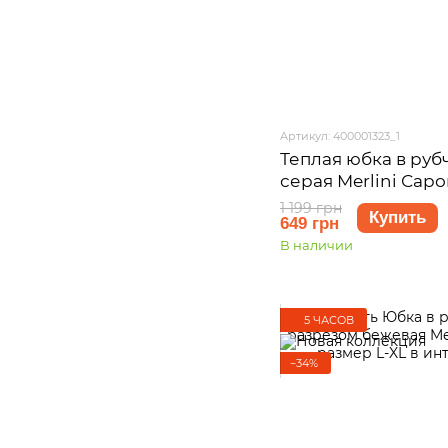
Артикул: 400001323_1
Теплая юбка в руб
серая Merlini Сар
размер S-M (42-44
1 199 грн
Купить
649 грн
В наличии
5 ЧАСОВ
−34%