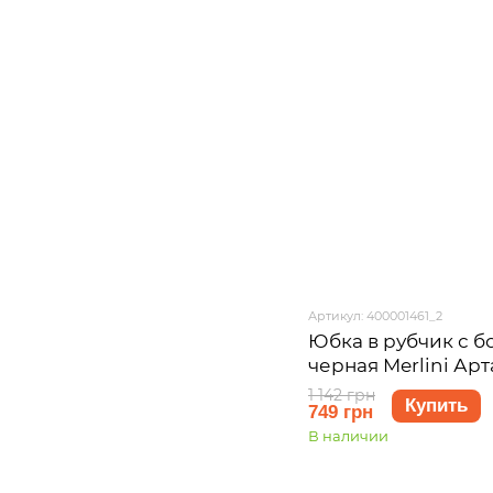
Артикул: 400001461_2
Юбка в рубчик с 
черная Merlini Арт
размер L-XL
1 142 грн
Купить
749 грн
В наличии