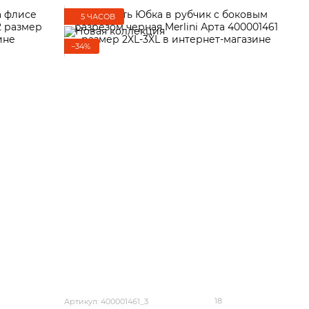
5 ЧАСОВ
−34%
18
Артикул: 400001461_3