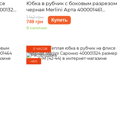
се
Юбка в рубчик с боковым разрезом
001322
черная Merlini Арта 400001461
размер 2XL-3XL
1 142 грн
Купить
749 грн
В наличии
5 ЧАСОВ
−46%