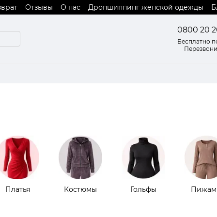
зврат
Отзывы
О нас
Дропшиппинг женской одежды
Б
 оферты
0800 20 2
Бесплатно п
Перезвони
Платья
Костюмы
Гольфы
Пижам