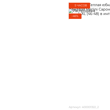
5 ЧАСОВ
−46%
Артикул: 400001322_2