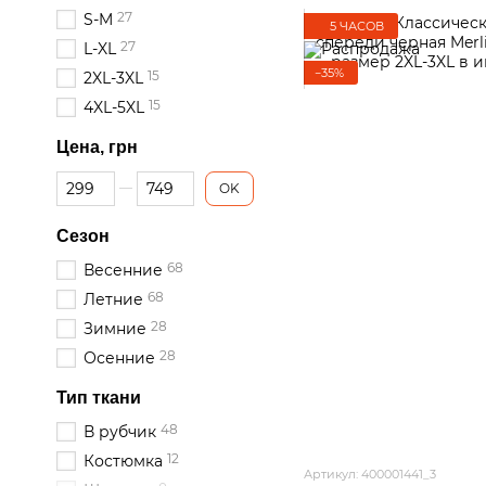
27
S-M
5 ЧАСОВ
27
L-XL
−35%
15
2XL-3XL
15
4XL-5XL
Цена, грн
От Цена, грн
До Цена, грн
OK
Сезон
68
Весенние
68
Летние
28
Зимние
28
Осенние
Тип ткани
48
В рубчик
12
Костюмка
Артикул: 400001441_3