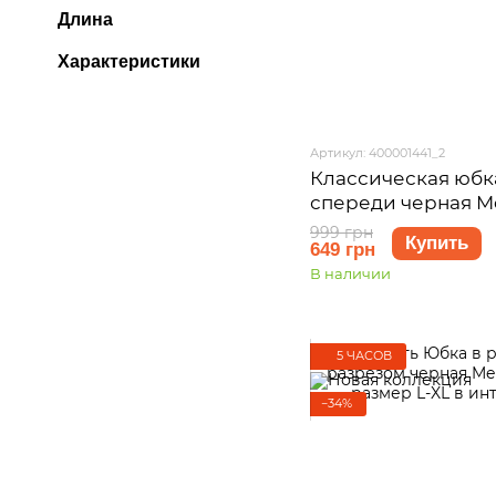
Длина
Характеристики
Артикул: 400001441_2
Классическая юбк
спереди черная Me
400001441 размер 
999 грн
Купить
649 грн
В наличии
5 ЧАСОВ
−34%