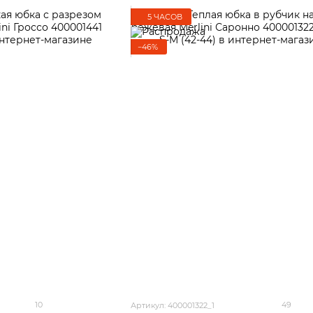
5 ЧАСОВ
−46%
10
49
Артикул: 400001322_1