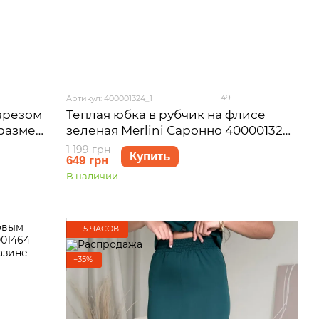
49
Артикул: 400001324_1
зрезом
Теплая юбка в рубчик на флисе
 размер
зеленая Merlini Саронно 400001324
размер S-M (42-44)
1 199 грн
Купить
649 грн
В наличии
5 ЧАСОВ
−35%