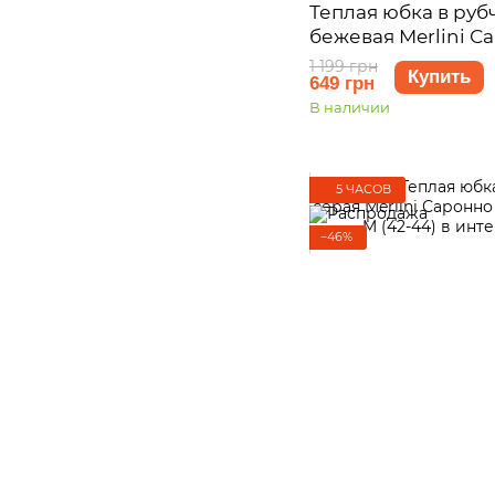
Теплая юбка в руб
бежевая Merlini С
размер L-XL (46-48
1 199 грн
Купить
649 грн
В наличии
5 ЧАСОВ
−46%