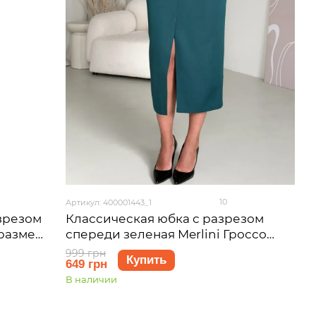
10
Артикул: 400001443_1
зрезом
Классическая юбка с разрезом
 размер
спереди зеленая Merlini Гроссо
400001443 размер S-M
999 грн
Купить
649 грн
В наличии