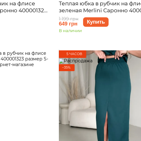
чик на флисе
Теплая юбка в рубчик на фли
аронно 400001322
зеленая Merlini Саронно 400
)
размер L-XL (46-48)
1 199 грн
Купить
649 грн
В наличии
5 ЧАСОВ
−35%