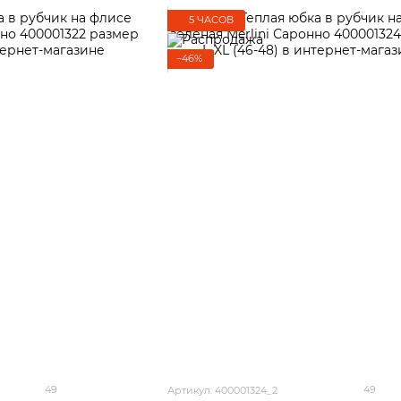
5 ЧАСОВ
−46%
49
49
Артикул: 400001324_2