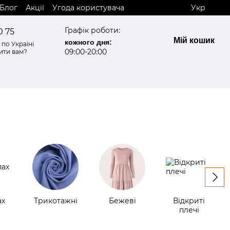
Блог
Акції
Угода користувача
Укр
Графік роботи:
0 75
Мій кошик
кожного дня:
по Україні
09:00-20:00
ити вам?
ах
Трикотажні
Бежеві
Відкриті
плечі