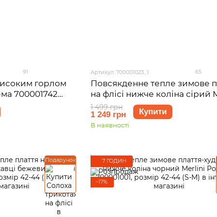
91
65
Артикул: 700001023_1
високим горлом
Повсякденне тепле зимове п
ема 700001742
на флісі нижче коліна сірий M
Валанс 700001023, розмір 42-
1 499 грн
Купити
1 249 грн
M)
В наявності
Подарунок
7 ГОДИН
−17%