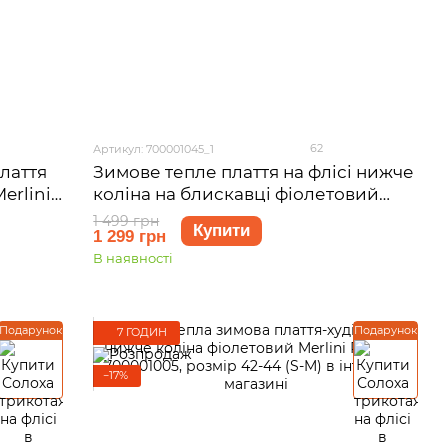
62
Артикул: 700001045_1
лаття
Зимове тепле плаття на флісі нижче
erlini
коліна на блискавці фіолетовий
44 (S-
Merlini Антоні 700001045, розмір 42-
1 499 грн
Купити
1 299 грн
44 (S-M)
В наявності
Подарунок
Подарунок
7 ГОДИН
−17%