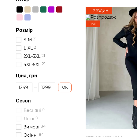
7 ГОДИН
−13%
Розмір
21
S-M
21
L-XL
21
2XL-3XL
21
4XL-5XL
Ціна, грн
Від Ціна, грн
До Ціна, грн
ОК
Сезон
0
Весняні
0
Літні
84
Зимові
84
Осінні
Артикул: 700001041_1