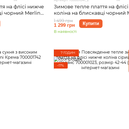
тя на флісі нижче
Зимове тепле плаття на фліс
і чорний Merlini
коліна на блискавці чорний M
розмір 42-44 (S-M)
Антоні 700001041, розмір 46-4
1 499 грн
Купити
1 299 грн
XL)
В наявності
7 ГОДИН
−17%