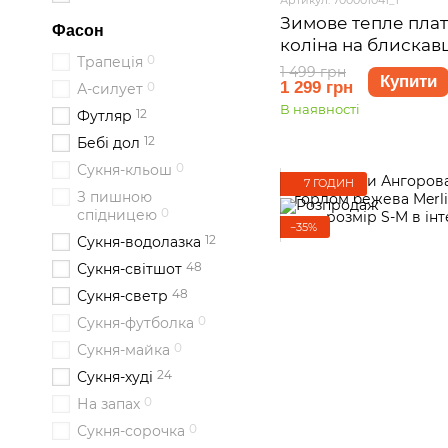
Зимове тепле плат
Фасон
коліна на блискавц
0
Трапеція
Антоні 700001041, 
1 499 грн
Купити
1 299 грн
0
А-силует
В наявності
12
Футляр
12
Бебі дол
0
Сукня-кльош
7 ГОДИН
З пишною
0
спідницею
−35%
12
Сукня-водолазка
48
Сукня-світшот
48
Сукня-светр
0
Сукня-футболка
0
Сукня-майка
24
Сукня-худі
0
На запах
0
Сукня-сорочка