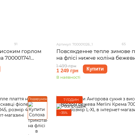
91
65
Артикул: 700001026_1
високим горлом
Повсякденне тепле зимове п
а 700001741
на флісі нижче коліна бежев
Merlini Валанс 700001026, ро
1 499 грн
Купити
1 249 грн
42-44 (S-M)
В наявності
Подарунок
7 ГОДИН
−35%