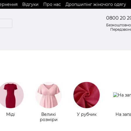
вернення
Відгуки
Про нас
Дропшипінг жіночого одягу
0800 20 2
Безкоштовно 
Передзвон
Міді
Великі
У рубчик
На зап
розміри