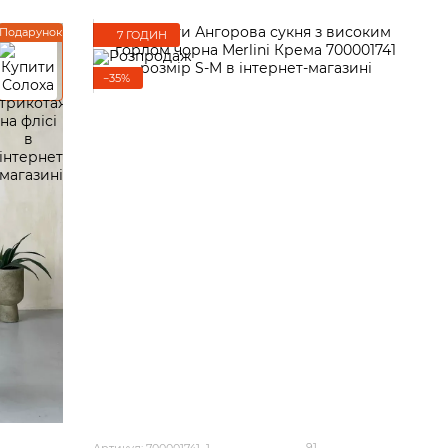
Подарунок
7 ГОДИН
−35%
91
Артикул: 700001741_1