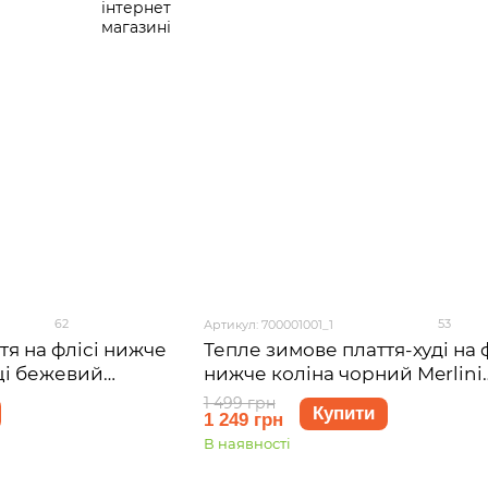
62
53
Артикул: 700001001_1
тя на флісі нижче
Тепле зимове плаття-худі на 
ці бежевий
нижче коліна чорний Merlini
001046, розмір 42-
Рошель 700001001, розмір 42-
1 499 грн
Купити
1 249 грн
M)
В наявності