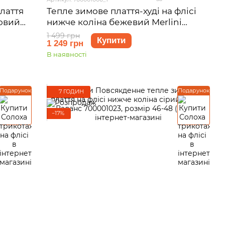
лаття
Тепле зимове плаття-худі на флісі
товий
нижче коліна бежевий Merlini
змір
Рошель 700001006, розмір 42-44 (S-
1 499 грн
Купити
1 249 грн
M)
В наявності
Подарунок
Подарунок
7 ГОДИН
−17%