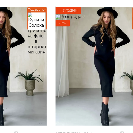
Подарунок
7 ГОДИН
−13%
62
62
Артикул: 700001041_2