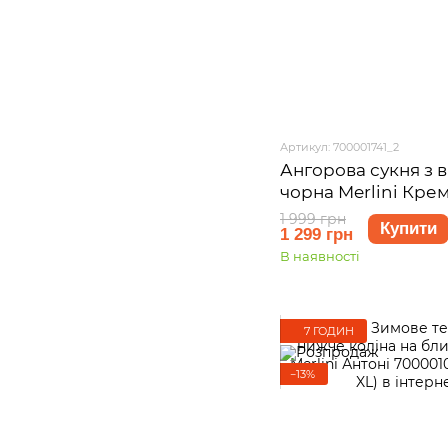
Артикул: 700001741_2
Ангорова сукня з 
чорна Merlini Крем
розмір L-XL
1 999 грн
Купити
1 299 грн
В наявності
7 ГОДИН
−13%