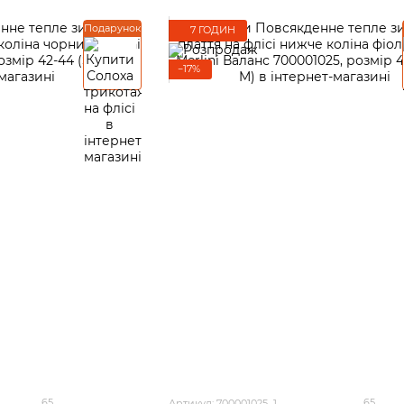
Подарунок
7 ГОДИН
−17%
65
65
Артикул: 700001025_1