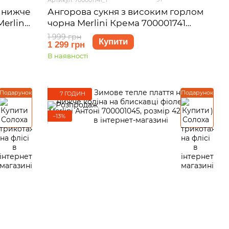
і нижче
Ангорова сукня з високим горлом
erlini
чорна Merlini Крема 700001741
8 (L-
розмір S-M
1 999 грн
Купити
1 299 грн
В наявності
Подарунок
Подарунок
7 ГОДИН
−13%