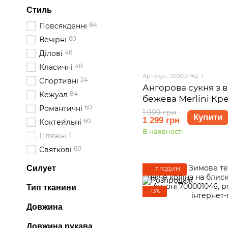
Стиль
84
Повсякденні
60
Вечірні
48
Ділові
48
Класичні
Артикул: 700001742_1
24
Спортивні
Ангорова сукня з 
84
Кежуал
бежева Merlini Кр
60
Романтичні
розмір S-M
1 999 грн
Купити
1 299 грн
60
Коктейльні
В наявності
0
Пляжні
60
Святкові
Силует
7 ГОДИН
Тип тканини
−13%
Довжина
Довжина рукава