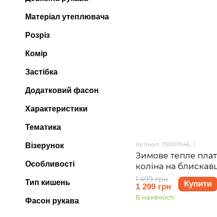
Матеріал утеплювача
Розріз
Комір
Застібка
Додатковий фасон
Характеристики
Тематика
Артикул: 700001046_1
Візерунок
Зимове тепле плат
Особливості
коліна на блискав
Merlini Антоні 700
1 499 грн
Тип кишень
Купити
1 299 грн
44 (S-M)
В наявності
Фасон рукава