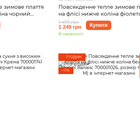
е зимове плаття
Повсякденне тепле зимове п
ліна чорний
на флісі нижче коліна фіоле
001021, розмір 42-
Merlini Валанс 700001025, ро
1 499 грн
Купити
1 249 грн
42-44 (S-M)
В наявності
7 ГОДИН
−17%