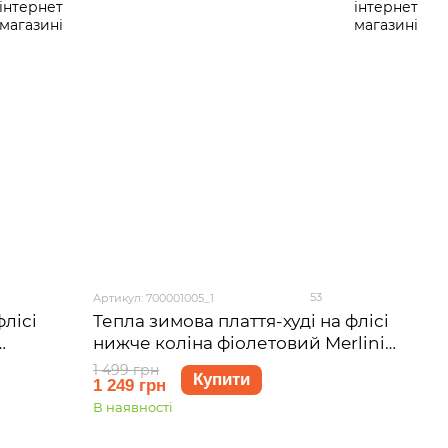
53
Артикул: 700001005_1
флісі
Тепла зимова плаття-худі на флісі
нижче коліна фіолетовий Merlini
44 (S-
Рошель 700001005, розмір 42-44 (S-
1 499 грн
Купити
1 249 грн
M)
В наявності