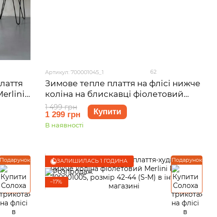
62
Артикул: 700001045_1
лаття
Зимове тепле плаття на флісі нижче
erlini
коліна на блискавці фіолетовий
44 (S-
Merlini Антоні 700001045, розмір 42-
1 499 грн
Купити
1 299 грн
44 (S-M)
В наявності
Подарунок
Подарунок
ЗАЛИШИЛАСЬ 1 ГОДИНА
−17%