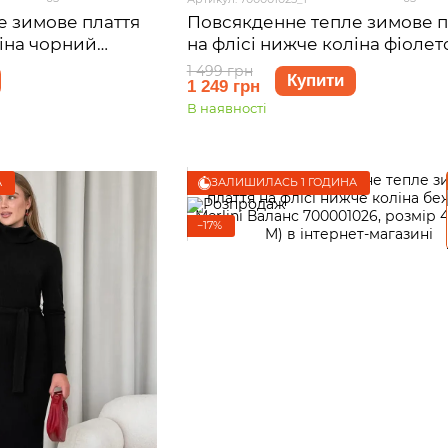
е зимове плаття
Повсякденне тепле зимове п
ліна чорний
на флісі нижче коліна фіоле
001021, розмір 42-
Merlini Валанс 700001025, ро
1 499 грн
Купити
1 249 грн
42-44 (S-M)
В наявності
А
ЗАЛИШИЛАСЬ 1 ГОДИНА
−17%