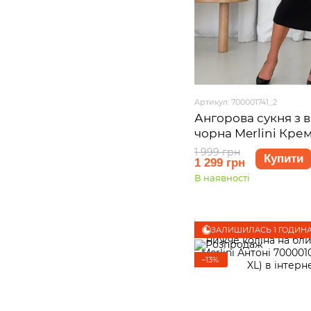
Артикул: 700001741_2
Ангорова сукня з 
чорна Merlini Крем
розмір L-XL
1 999 грн
Купити
1 299 грн
В наявності
ЗАЛИШИЛАСЬ 1 ГОДИН
−13%