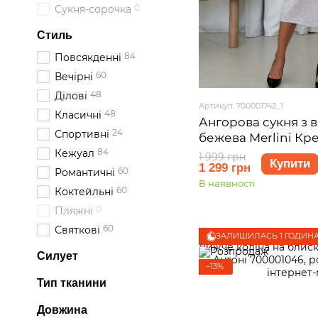
0
Сукня-сорочка
Стиль
84
Повсякденні
60
Вечірні
48
Ділові
Артикул: 700001742_1
48
Класичні
Ангорова сукня з 
24
Спортивні
бежева Merlini Кр
розмір S-M
84
Кежуал
1 999 грн
Купити
1 299 грн
60
Романтичні
В наявності
60
Коктейльні
0
Пляжні
60
Святкові
ЗАЛИШИЛАСЬ 1 ГОДИН
Силует
−13%
Тип тканини
Довжина