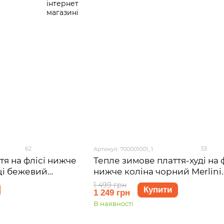
62
53
Артикул: 700001001_1
тя на флісі нижче
Тепле зимове плаття-худі на 
ці бежевий
нижче коліна чорний Merlini
001046, розмір 42-
Рошель 700001001, розмір 42-
1 499 грн
Купити
1 249 грн
M)
В наявності