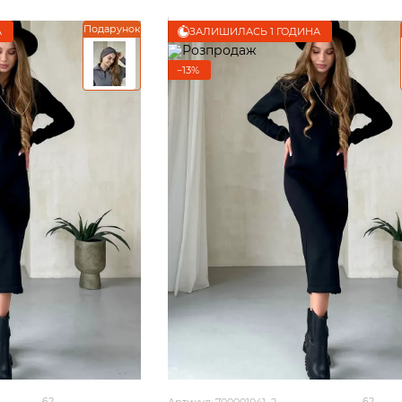
Подарунок
А
ЗАЛИШИЛАСЬ 1 ГОДИНА
−13%
62
62
Артикул: 700001041_2