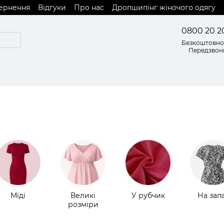
вернення
Відгуки
Про нас
Дропшипінг жіночого одягу
0800 20 2
Безкоштовно 
Передзвон
Міді
Великі
У рубчик
На зап
розміри