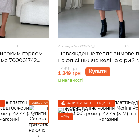
91
65
Артикул: 700001023_1
високим горлом
Повсякденне тепле зимове п
ема 700001742
на флісі нижче коліна сірий M
Валанс 700001023, розмір 42-
1 499 грн
Купити
1 249 грн
M)
В наявності
Подарунок
А
ЗАЛИШИЛАСЬ 1 ГОДИНА
−17%