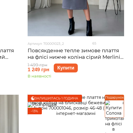
65
Артикул: 700001023_2
лаття
Повсякденне тепле зимове плаття
ий
на флісі нижче коліна сірий Merlini
змір
Валанс 700001023, розмір 46-48 (L-
1 499 грн
Купити
1 249 грн
XL)
В наявності
Подарунок
ЗАЛИШИЛАСЬ 1 ГОДИНА
−13%