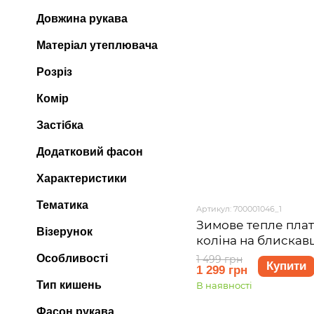
Довжина рукава
Матеріал утеплювача
Розріз
Комір
Застібка
Додатковий фасон
Характеристики
Тематика
Артикул: 700001046_1
Зимове тепле плат
Візерунок
коліна на блискав
Merlini Антоні 700
Особливості
1 499 грн
Купити
1 299 грн
44 (S-M)
Тип кишень
В наявності
Фасон рукава