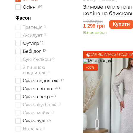
Зимове тепле плат
84
Осінні
коліна на блискавц
Фасон
Антоні 700001041, 
1 499 грн
Купити
1 299 грн
0
Трапеція
В наявності
0
А-силует
12
Футляр
12
Бебі дол
ЗАЛИШИЛАСЬ 1 ГОДИН
0
Сукня-кльош
З пишною
−35%
0
спідницею
12
Сукня-водолазка
48
Сукня-світшот
48
Сукня-светр
0
Сукня-футболка
0
Сукня-майка
24
Сукня-худі
0
На запах