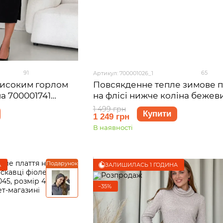
91
65
Артикул: 700001026_1
високим горлом
Повсякденне тепле зимове п
а 700001741
на флісі нижче коліна бежев
Merlini Валанс 700001026, ро
1 499 грн
Купити
1 249 грн
42-44 (S-M)
В наявності
Подарунок
А
ЗАЛИШИЛАСЬ 1 ГОДИНА
−35%