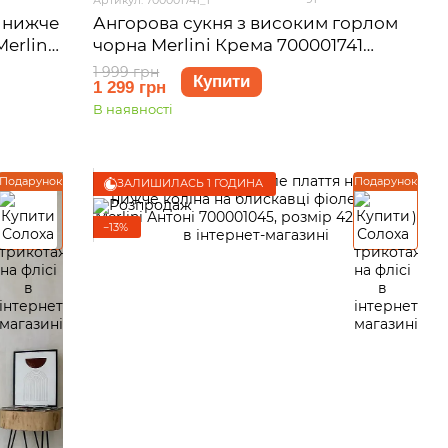
і нижче
Ангорова сукня з високим горлом
erlini
чорна Merlini Крема 700001741
8 (L-
розмір S-M
1 999 грн
Купити
1 299 грн
В наявності
Подарунок
Подарунок
ЗАЛИШИЛАСЬ 1 ГОДИНА
−13%