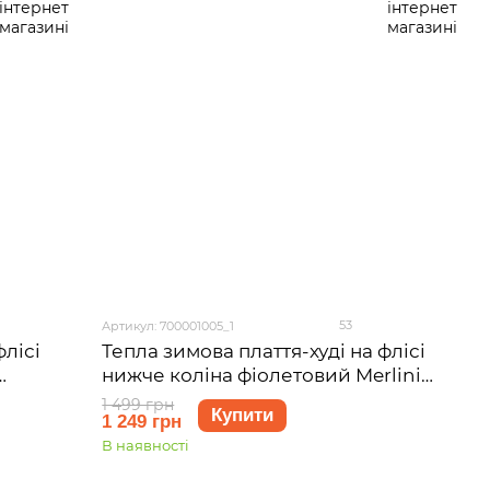
53
Артикул: 700001005_1
флісі
Тепла зимова плаття-худі на флісі
нижче коліна фіолетовий Merlini
44 (S-
Рошель 700001005, розмір 42-44 (S-
1 499 грн
Купити
1 249 грн
M)
В наявності