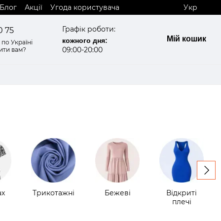
Блог
Акції
Угода користувача
Укр
Графік роботи:
0 75
Мій кошик
кожного дня:
по Україні
09:00-20:00
ити вам?
ах
Трикотажні
Бежеві
Відкриті
плечі