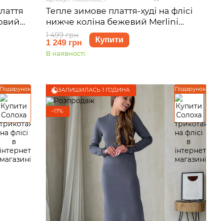
лаття
Тепле зимове плаття-худі на флісі
товий
нижче коліна бежевий Merlini
змір
Рошель 700001006, розмір 42-44 (S-
1 499 грн
Купити
1 249 грн
M)
В наявності
Подарунок
Подарунок
ЗАЛИШИЛАСЬ 1 ГОДИНА
−17%