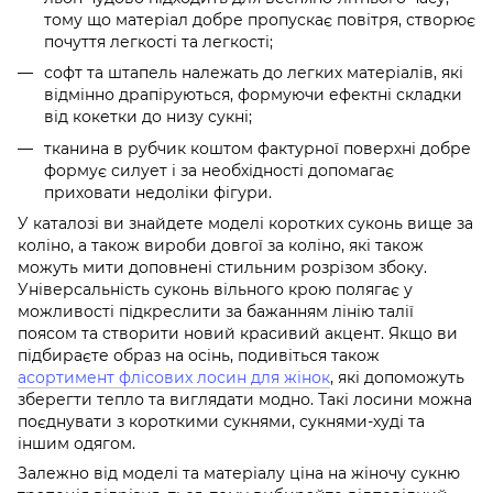
тому що матеріал добре пропускає повітря, створює
почуття легкості та легкості;
софт та штапель належать до легких матеріалів, які
відмінно драпіруються, формуючи ефектні складки
від кокетки до низу сукні;
тканина в рубчик коштом фактурної поверхні добре
формує силует і за необхідності допомагає
приховати недоліки фігури.
У каталозі ви знайдете моделі коротких суконь вище за
коліно, а також вироби довгої за коліно, які також
можуть мити доповнені стильним розрізом збоку.
Універсальність суконь вільного крою полягає у
можливості підкреслити за бажанням лінію талії
поясом та створити новий красивий акцент. Якщо ви
підбираєте образ на осінь, подивіться також
асортимент флісових лосин для жінок
, які допоможуть
зберегти тепло та виглядати модно. Такі лосини можна
поєднувати з короткими сукнями, сукнями-худі та
іншим одягом.
Залежно від моделі та матеріалу ціна на жіночу сукню