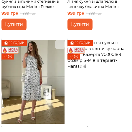
Сукня з вільними стегнами в
Літня сукня зі штапелю в
рубчик сіра Merlini Реджо
квіточку блакитна Merlini
700001584 розмір 2XL-3XL
Казерта 700001882 розмір L-XL
999 грн
999 грн
1 899 грн
1 899 грн
Купити
Купити
19 ГОДИН
19 ГОДИН
−47%
−47%
1
1