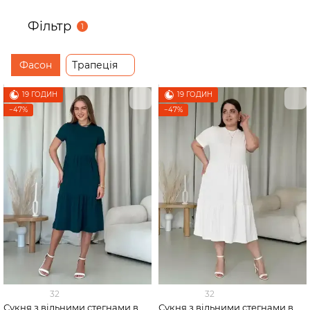
Фільтр
1
Фасон
Трапеція
19 ГОДИН
19 ГОДИН
−47%
−47%
32
32
Сукня з вільними стегнами в
Сукня з вільними стегнами в