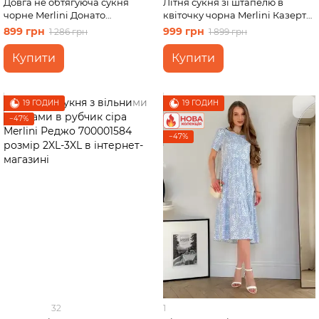
Довга не обтягуюча сукня
Літня сукня зі штапелю в
чорне Merlini Донато
квіточку чорна Merlini Казерта
700001381 розмір 42-44 (S-M)
700001881 розмір 4XL-5XL
899 грн
999 грн
1 286 грн
1 899 грн
Купити
Купити
19 ГОДИН
19 ГОДИН
−47%
−47%
32
1