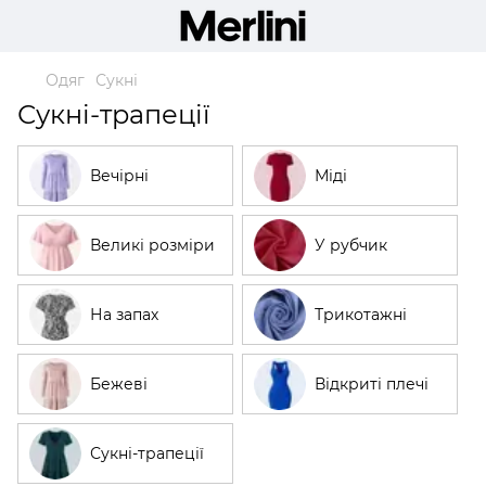
Одяг
Сукні
Сукні-трапеції
Вечірні
Міді
Великі розміри
У рубчик
На запах
Трикотажні
Бежеві
Відкриті плечі
Сукні-трапеції