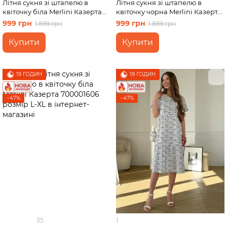
Літня сукня зі штапелю в
Літня сукня зі штапелю в
квіточку біла Merlini Казерта
квіточку чорна Merlini Казерта
700001883 розмір L-XL
700001881 розмір S-M
999 грн
999 грн
1 899 грн
1 899 грн
Купити
Купити
19 ГОДИН
19 ГОДИН
−47%
−47%
35
1