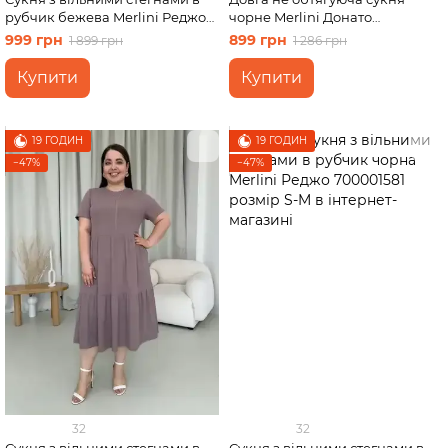
рубчик бежева Merlini Реджо
чорне Merlini Донато
700001582 розмір 2XL-3XL
700001381 розмір 46-48 (L-XL)
999 грн
899 грн
1 899 грн
1 286 грн
Купити
Купити
19 ГОДИН
19 ГОДИН
−47%
−47%
32
32