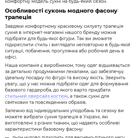
комфортну модель сукні на будь-який сезон.
Особливості суконь модного фасону
трапеція
Завдяки комфортному красивому силуету трапеція
сукня в інтернет-магазині нашого бренду можна
підібрати для будь-якої фігури. Так ви зможете
підкреслити стиль і виглядати неповторно в будь-якій
ситуації, побачення, прогулянка або робочий день в
офісі.
Наша компанія є виробником, тому одяг відшивається
за детально продуманими лекалами, що забезпечує
ідеальну посадку по фігурі та високу якість. Зверніть
увагу, що у нас можна підібрати одяг для формування
базового гардероба, до якого варто придбати
стильний оверсайз костюм
, а також сукні для
святкових та повсякденних образів.
Залежно від індивідуальних уподобань та сезону ви
можете вибрати сукня трапеція в Україні, які
виготовлені з різних тканин, що надають особливі
характеристики базовому фасону:
льон чудово підходить для весняно-літнього часу,