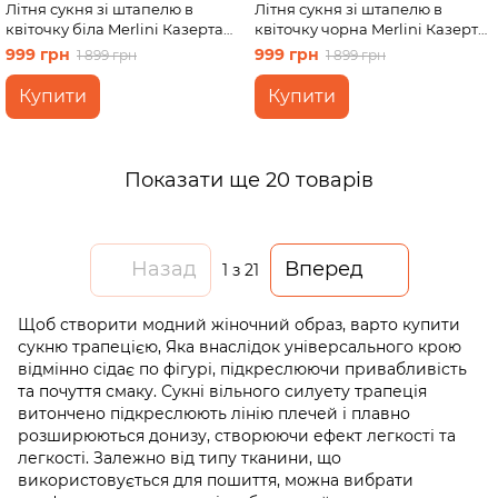
Літня сукня зі штапелю в
Літня сукня зі штапелю в
квіточку біла Merlini Казерта
квіточку чорна Merlini Казерта
700001888 розмір S-M
700001884 розмір L-XL
999 грн
999 грн
1 899 грн
1 899 грн
Купити
Купити
Показати ще 20 товарів
Назад
Вперед
1
з 21
Щоб створити модний жіночний образ, варто купити
сукню трапецією, Яка внаслідок універсального крою
відмінно сідає по фігурі, підкреслюючи привабливість
та почуття смаку. Сукні вільного силуету трапеція
витончено підкреслюють лінію плечей і плавно
розширюються донизу, створюючи ефект легкості та
легкості. Залежно від типу тканини, що
використовується для пошиття, можна вибрати