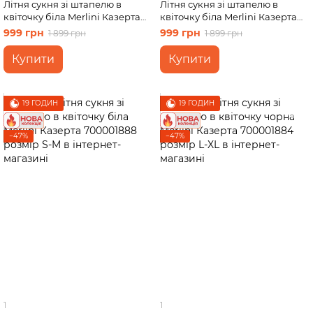
Літня сукня зі штапелю в
Літня сукня зі штапелю в
квіточку біла Merlini Казерта
квіточку біла Merlini Казерта
700001606 розмір L-XL
700001883 розмір S-M
999 грн
999 грн
1 899 грн
1 899 грн
Купити
Купити
19 ГОДИН
19 ГОДИН
−47%
−47%
1
1