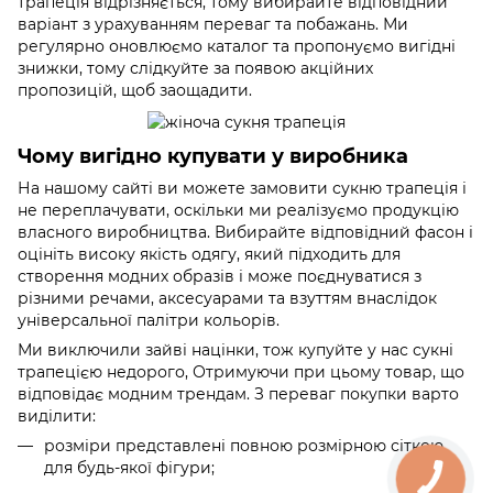
трапеція відрізняється, тому вибирайте відповідний
варіант з урахуванням переваг та побажань. Ми
регулярно оновлюємо каталог та пропонуємо вигідні
знижки, тому слідкуйте за появою акційних
пропозицій, щоб заощадити.
Чому вигідно купувати у виробника
На нашому сайті ви можете замовити сукню трапеція і
не переплачувати, оскільки ми реалізуємо продукцію
власного виробництва. Вибирайте відповідний фасон і
оцініть високу якість одягу, який підходить для
створення модних образів і може поєднуватися з
різними речами, аксесуарами та взуттям внаслідок
універсальної палітри кольорів.
Ми виключили зайві націнки, тож купуйте у нас сукні
трапецією недорого, Отримуючи при цьому товар, що
відповідає модним трендам. З переваг покупки варто
виділити:
розміри представлені повною розмірною сіткою
для будь-якої фігури;