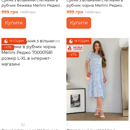
Сукня з вільними стегнами в
Сукня з вільними стегнами в
рубчик бежева Merlini Реджо
рубчик чорна Merlini Реджо
700001582 розмір 4XL-5XL
700001581 розмір S-M
999 грн
999 грн
1 899 грн
1 899 грн
Купити
Купити
19 ГОДИН
19 ГОДИН
−47%
−47%
32
1