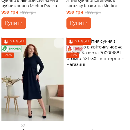
Сукня з вільними стегнами в
Літня сукня зі штапелю в
рубчик чорна Merlini Реджо
квіточку блакитна Merlini
700001581 розмір L-XL
Казерта 700001882 розмір S-M
999 грн
999 грн
1 899 грн
1 899 грн
Купити
Купити
19 ГОДИН
19 ГОДИН
−30%
−47%
59
1