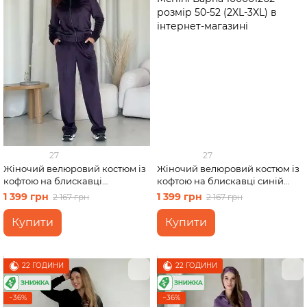
27
27
Жіночий велюровий костюм із
Жіночий велюровий костюм із
кофтою на блискавці
кофтою на блискавці синій
фіолетовий Merlini Варна
Merlini Варна 100001262 розмір
1 399 грн
1 399 грн
2 167 грн
2 167 грн
100001265 розмір 46-48 (L-XL)
50-52 (2XL-3XL)
Купити
Купити
22 ГОДИНИ
22 ГОДИНИ
−36%
−36%