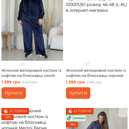
27
27
Жіночий велюровий костюм із
Жіночий велюровий костюм із
кофтою на блискавці синій
кофтою на блискавці чорний
Merlini Варна 100001262 розмір
Merlini Варна 100001261 розмір
1 399 грн
1 399 грн
2 167 грн
2 167 грн
54-56 (4XL-54XL)
46-48 (L-XL)
Купити
Купити
22 ГОДИНИ
22 ГОДИНИ
−35%
−36%