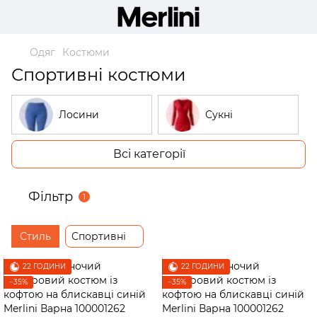
Одяг
Костюми
Спортивні костюми
Лосини
Сукні
Всі категорії
Костюми
Гольфи
Фільтр
1
Піжами
Худі
Стиль
Спортивні
Сорочки
Жилетки
22 ГОДИНИ
22 ГОДИНИ
−35%
−35%
Штани
Жакети