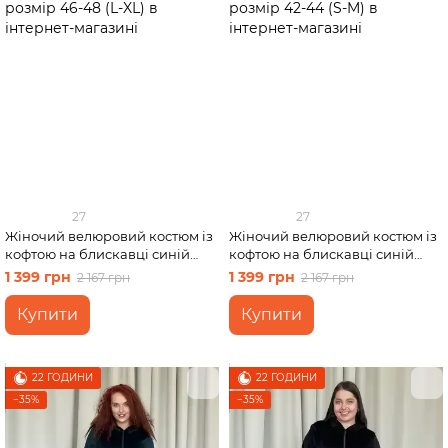
Спідниці
Велосипедки
Футболки
27
27
Жіночий велюровий костюм із
Жіночий велюровий костюм із
кофтою на блискавці синій
кофтою на блискавці синій
Merlini Варна 100001262 розмір
Merlini Варна 100001262 розмір
1 399 грн
1 399 грн
2 167 грн
2 167 грн
46-48 (L-XL)
42-44 (S-M)
Купити
Купити
22 ГОДИНИ
22 ГОДИНИ
−35%
−35%