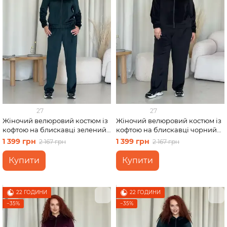
27
27
Жіночий велюровий костюм із
Жіночий велюровий костюм із
кофтою на блискавці зелений
кофтою на блискавці чорний
Merlini Варна 100001266
Merlini Варна 100001261 розмір
1 399 грн
1 399 грн
2 167 грн
2 167 грн
розмір 46-48 (L-XL)
50-52 (2XL-3XL)
Купити
Купити
22 ГОДИНИ
22 ГОДИНИ
−35%
−35%