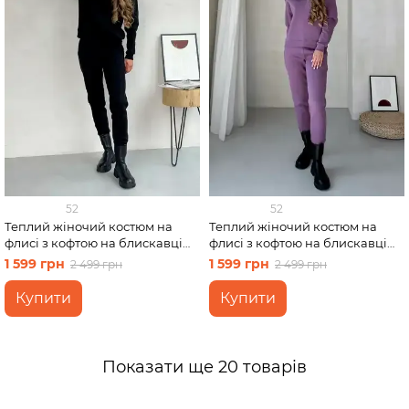
52
52
Теплий жіночий костюм на
Теплий жіночий костюм на
флисі з кофтою на блискавці
флисі з кофтою на блискавці
чорний Merlini Анже
фіолетовий Merlini Анже
1 599 грн
1 599 грн
2 499 грн
2 499 грн
100001081, розмір 46-48 (L-XL)
100001085, розмір 46-48 (L-XL)
Купити
Купити
Показати ще 20 товарів