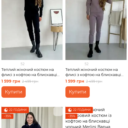
52
52
Теплий жіночий костюм на
Теплий жіночий костюм на
флисі з кофтою на блискавці
флисі з кофтою на блискавці
чорний Merlini Анже
бежевий Merlini Анже
1 599 грн
1 599 грн
2 499 грн
2 499 грн
100001081, розмір 42-44 (S-M)
100001086, розмір 42-44 (S-M)
Купити
Купити
22 ГОДИНИ
22 ГОДИНИ
−35%
−35%