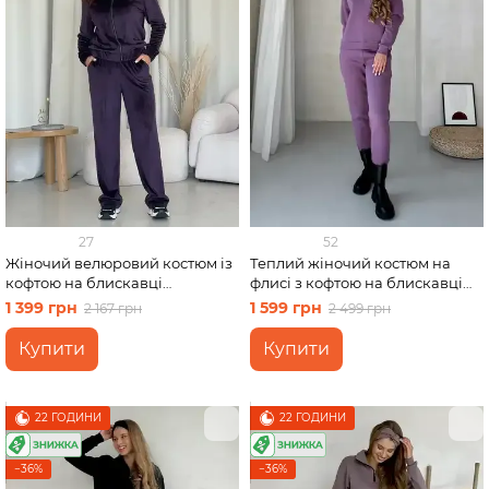
27
52
Жіночий велюровий костюм із
Теплий жіночий костюм на
кофтою на блискавці
флисі з кофтою на блискавці
фіолетовий Merlini Варна
фіолетовий Merlini Анже
1 399 грн
1 599 грн
2 167 грн
2 499 грн
100001265 розмір 42-44 (S-M)
100001085, розмір 42-44 (S-M)
Купити
Купити
22 ГОДИНИ
22 ГОДИНИ
−36%
−36%