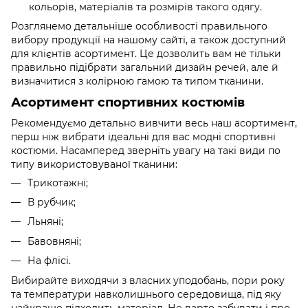
кольорів, матеріалів та розмірів такого одягу.
Розглянемо детальніше особливості правильного
вибору продукції на нашому сайті, а також доступний
для клієнтів асортимент. Це дозволить вам не тільки
правильно підібрати загальний дизайн речей, але й
визначитися з колірною гамою та типом тканини.
Асортимент спортивних костюмів
Рекомендуємо детально вивчити весь наш асортимент,
перш ніж вибрати ідеальні для вас модні спортивні
костюми. Насамперед зверніть увагу на такі види по
типу використовуваної тканини:
Трикотажні;
В рубчик;
Льняні;
Бавовняні;
На флісі.
Вибирайте виходячи з власних уподобань, пори року
та температури навколишнього середовища, під яку
найкраще підходить матеріал. Не варто забувати і про