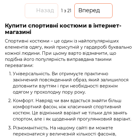
Назад
Вперед
1
з 21
Купити спортивні костюми в інтернет-
магазині
Спортивні костюми – це один із найпопулярніших
елементів одягу, який присутній у гардеробі буквально
кожної людини. При цьому варто відзначити, що
подібна його популярність виправдана такими
перевагами:
Універсальність. Ви отримуєте практично
закінчений повсякденний образ, який залишилося
доповнити взуттям і при необхідності верхнім
одягом у прохолодну пору року.
Комфорт. Навряд чи вам вдасться знайти більш
комфортний фасон, ніж класичний спортивний
костюм. Це відмінний варіант не тільки для занять
спортом, але і як щоденний прогулянковий варіант.
Різноманітність. На нашому сайті ви можете
переконатися у величезній кількості фасонів,