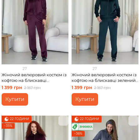
27
27
Жіночий велюровий костюм із
Жіночий велюровий костюм із
кофтою на блискавці
кофтою на блискавці зелений
бордовий Merlini Варна
Merlini Варна 100001266
1 399 грн
1 399 грн
2 167 грн
2 167 грн
100001263 розмір 46-48 (L-XL)
розмір 42-44 (S-M)
Купити
Купити
22 ГОДИНИ
22 ГОДИНИ
−35%
−36%