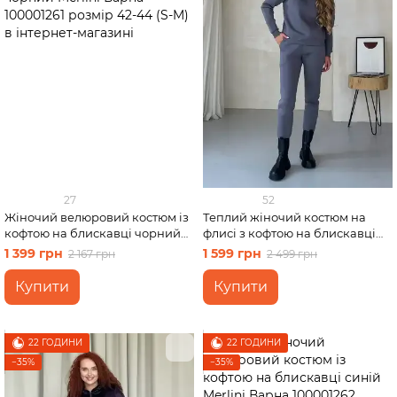
27
52
Жіночий велюровий костюм із
Теплий жіночий костюм на
кофтою на блискавці чорний
флисі з кофтою на блискавці
Merlini Варна 100001261 розмір
сірий Merlini Анже 100001083,
1 399 грн
1 599 грн
2 167 грн
2 499 грн
42-44 (S-M)
розмір 50-52 (2XL-3XL)
Купити
Купити
22 ГОДИНИ
22 ГОДИНИ
−35%
−35%