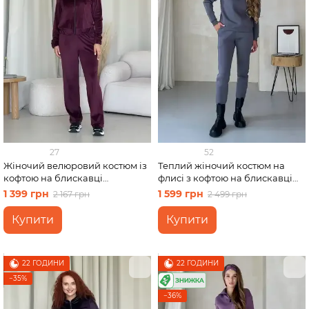
27
52
Жіночий велюровий костюм із
Теплий жіночий костюм на
кофтою на блискавці
флисі з кофтою на блискавці
бордовий Merlini Варна
сірий Merlini Анже 100001083,
1 399 грн
1 599 грн
2 167 грн
2 499 грн
100001263 розмір 42-44 (S-M)
розмір 42-44 (S-M)
Купити
Купити
22 ГОДИНИ
22 ГОДИНИ
−35%
−36%