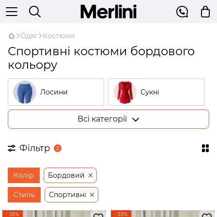
Одяг
Костюми
Спортивні костюми бордового
кольору
Лосини
Сукні
Всі категорії
Костюми
Гольфи
Фільтр
2
Піжами
Худі
Колір
Бордовий
Сорочки
Жилетки
Стиль
Спортивні
−35%
−35%
Штани
Жакети