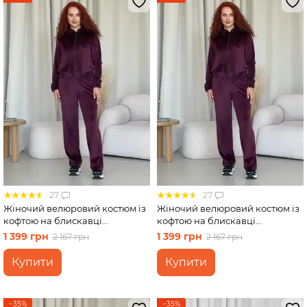
Спідниці
Велосипедки
Футболки
27
27
Жіночий велюровий костюм із
Жіночий велюровий костюм із
кофтою на блискавці
кофтою на блискавці
бордовий Merlini Варна
бордовий Merlini Варна
1 399 грн
1 399 грн
2 167 грн
2 167 грн
100001263 розмір 46-48 (L-XL)
100001263 розмір 42-44 (S-M)
Купити
Купити
−35%
−35%