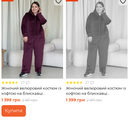
27
27
Жіночий велюровий костюм із
Жіночий велюровий костюм із
кофтою на блискавці
кофтою на блискавці
бордовий Merlini Варна
бордовий Merlini Варна
1 399 грн
1 399 грн
2 167 грн
2 167 грн
100001263 розмір 54-56 (4XL-
100001263 розмір 50-52 (2XL-
54XL)
3XL)
Купити