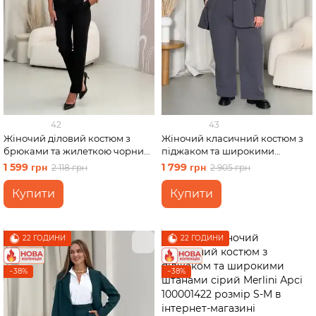
42
43
Жіночий діловий костюм з
Жіночий класичний костюм з
брюками та жилеткою чорний
піджаком та широкими
Merlini Венто 100001461 розмір
штанами сірий Merlini Арсі
1 599 грн
1 799 грн
2 118 грн
2 905 грн
S-M
100001422 розмір 2XL-3XL
Купити
Купити
22 ГОДИНИ
22 ГОДИНИ
−38%
−38%