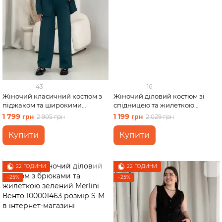
43
16
Жіночий класичний костюм з
Жіночий діловий костюм зі
піджаком та широкими
спідницею та жилеткою
штанами зелений Merlini Арсі
чорний Merlini Ларете
1 799 грн
1 199 грн
2 905 грн
2 029 грн
100001423 розмір S-M
100001441 розмір S-M
Купити
Купити
22 ГОДИНИ
22 ГОДИНИ
−25%
−25%