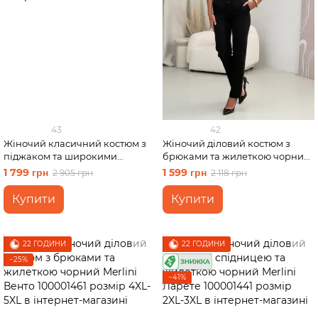
43
42
Жіночий класичний костюм з
Жіночий діловий костюм з
піджаком та широкими
брюками та жилеткою чорний
штанами сірий Merlini Арсі
Merlini Венто 100001461 розмір
1 799 грн
1 599 грн
2 905 грн
2 118 грн
100001422 розмір L-XL
L-XL
Купити
Купити
22 ГОДИНИ
22 ГОДИНИ
−25%
−41%