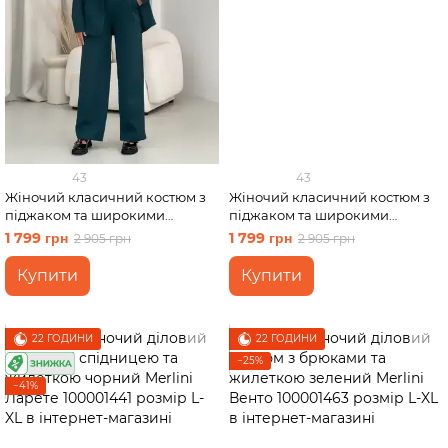
43
43
Жіночий класичний костюм з
Жіночий класичний костюм з
піджаком та широкими
піджаком та широкими
штанами зелений Merlini Арсі
штанами сірий Merlini Арсі
1 799 грн
1 799 грн
2 905 грн
2 905 грн
100001423 розмір L-XL
100001422 розмір S-M
Купити
Купити
22 ГОДИНИ
22 ГОДИНИ
−25%
−41%