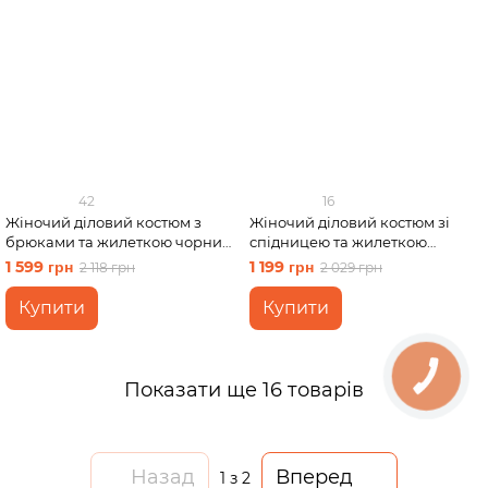
42
16
Жіночий діловий костюм з
Жіночий діловий костюм зі
брюками та жилеткою чорний
спідницею та жилеткою
Merlini Венто 100001461 розмір
чорний Merlini Ларете
1 599 грн
1 199 грн
2 118 грн
2 029 грн
4XL-5XL
100001441 розмір 2XL-3XL
Купити
Купити
Показати ще 16 товарів
Назад
Вперед
1
з 2