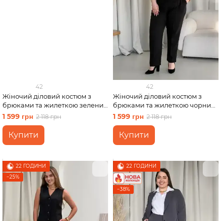
42
42
Жіночий діловий костюм з
Жіночий діловий костюм з
брюками та жилеткою зелений
брюками та жилеткою чорний
Merlini Венто 100001463 розмір
Merlini Венто 100001461 розмір
1 599 грн
1 599 грн
2 118 грн
2 118 грн
S-M
2XL-3XL
Купити
Купити
22 ГОДИНИ
22 ГОДИНИ
−25%
−38%