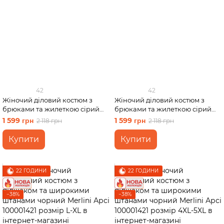
42
42
Жіночий діловий костюм з
Жіночий діловий костюм з
брюками та жилеткою сірий
брюками та жилеткою сірий
Merlini Венто 100001462 розмір
Merlini Венто 100001462 розмір
1 599 грн
1 599 грн
2 118 грн
2 118 грн
S-M
2XL-3XL
Купити
Купити
22 ГОДИНИ
22 ГОДИНИ
−38%
−38%