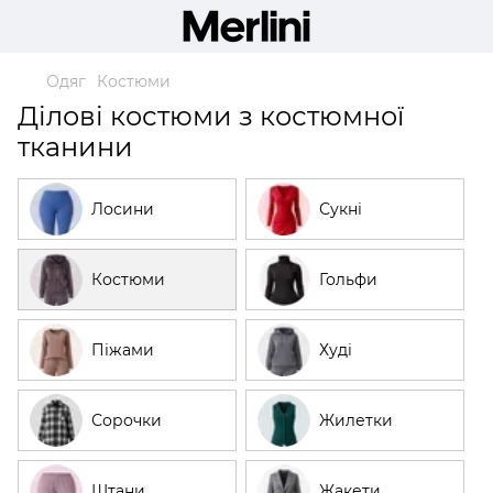
Одяг
Костюми
Ділові костюми з костюмної
тканини
Лосини
Сукні
Костюми
Гольфи
Піжами
Худі
Сорочки
Жилетки
Штани
Жакети