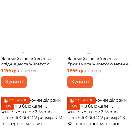
16
42
Жіночий діловий костюм зі
Жіночий діловий костюм з
спідницею та жилеткою
брюками та жилеткою зелений
чорний Merlini Ларете
Merlini Венто 100001463 розмір
1 199 грн
1 599 грн
2 029 грн
2 118 грн
100001441 розмір L-XL
L-XL
Купити
Купити
22 ГОДИНИ
22 ГОДИНИ
−25%
−25%