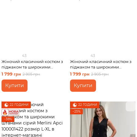
43
43
Жіночий класичний костюм з
Жіночий класичний костюм з
піджаком та широкими
піджаком та широкими
штанами чорний Merlini Арсі
штанами чорний Merlini Арсі
1 799 грн
1 799 грн
2 905 грн
2 905 грн
100001421 розмір L-XL
100001421 розмір 4XL-5XL
Купити
Купити
22 ГОДИНИ
22 ГОДИНИ
−25%
−38%