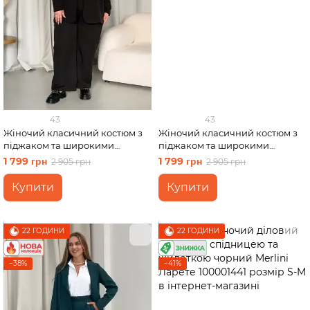
43
43
Жіночий класичний костюм з
Жіночий класичний костюм з
піджаком та широкими
піджаком та широкими
штанами чорний Merlini Арсі
штанами чорний Merlini Арсі
1 799 грн
1 799 грн
2 905 грн
2 905 грн
100001421 розмір 2XL-3XL
100001421 розмір S-M
Купити
Купити
22 ГОДИНИ
22 ГОДИНИ
−38%
−41%