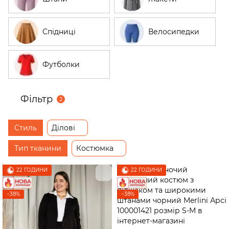
Спідниці
Велосипедки
Футболки
Фільтр
2
Стиль
Ділові
Тип тканини
Костюмка
22 ГОДИНИ
22 ГОДИНИ
−38%
−38%