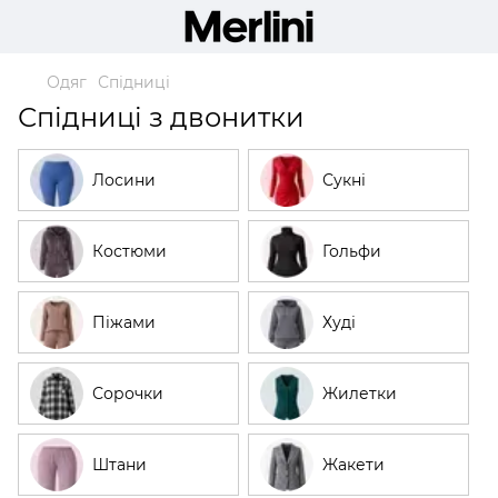
Одяг
Спідниці
Спідниці з двонитки
Лосини
Сукні
Костюми
Гольфи
Піжами
Худі
Сорочки
Жилетки
Штани
Жакети