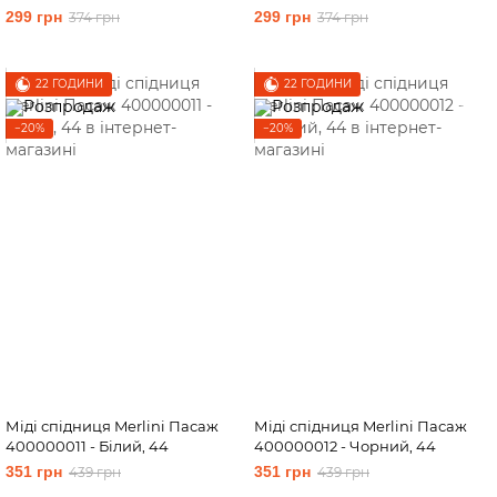
46-48
299 грн
299 грн
374 грн
374 грн
22 ГОДИНИ
22 ГОДИНИ
−20%
−20%
Міді спідниця Merlini Пасаж
Міді спідниця Merlini Пасаж
400000011 - Білий, 44
400000012 - Чорний, 44
351 грн
351 грн
439 грн
439 грн