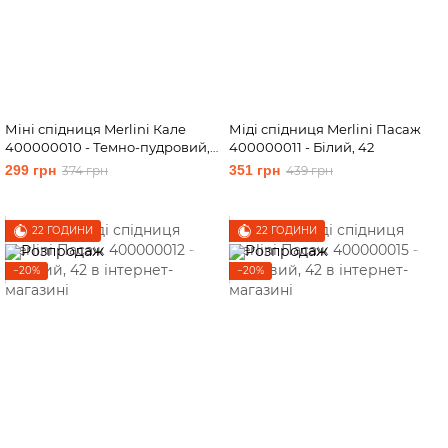
Міні спідниця Merlini Кале
Міді спідниця Merlini Пасаж
400000010 - Темно-пудровий,
400000011 - Білий, 42
42-44
299 грн
351 грн
374 грн
439 грн
22 ГОДИНИ
22 ГОДИНИ
−20%
−20%