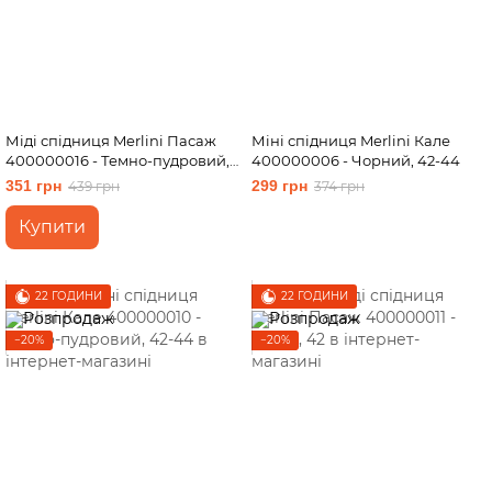
Міді спідниця Merlini Пасаж
Міні спідниця Merlini Кале
400000016 - Темно-пудровий,
400000006 - Чорний, 42-44
42
351 грн
299 грн
439 грн
374 грн
Купити
22 ГОДИНИ
22 ГОДИНИ
−20%
−20%