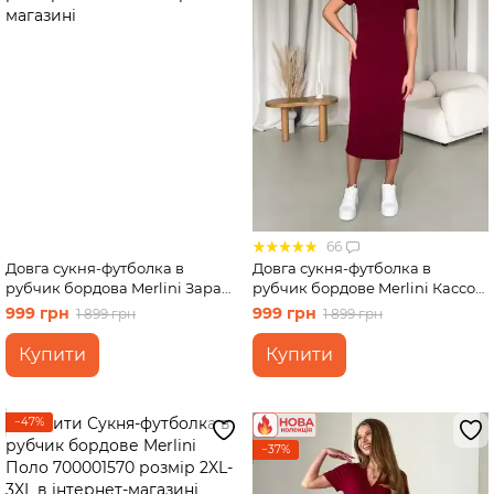
66
Довга сукня-футболка в
Довга сукня-футболка в
рубчик бордова Merlini Зара
рубчик бордове Merlini Кассо
700001850 розмір 4XL-5XL
700000133 розмір S-M
999 грн
999 грн
1 899 грн
1 899 грн
Купити
Купити
−47%
−37%