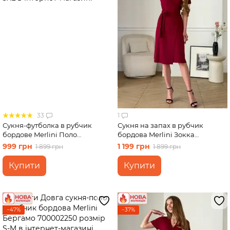
33
1
Сукня-футболка в рубчик
Сукня на запах в рубчик
бордове Merlini Поло
бордова Merlini Зокка
700001570 розмір 2XL-3XL
700001870 розмір L-XL
999 грн
1 199 грн
1 899 грн
1 899 грн
Купити
Купити
−47%
−37%