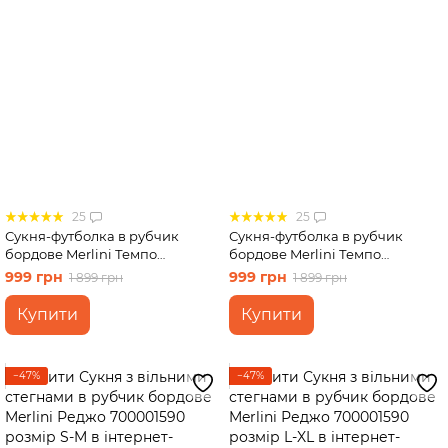
25
25
Сукня-футболка в рубчик
Сукня-футболка в рубчик
бордове Merlini Темпо
бордове Merlini Темпо
700001550 розмір S-M
700001550 розмір L-XL
999 грн
999 грн
1 899 грн
1 899 грн
Купити
Купити
−47%
−47%