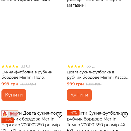
33
66
Сукня-футболка в рубчик
Довга сукня-футболка в
бордове Merlini Поло
рубчик бордове Merlini Кассо
700001570 розмір 4XL-5XL
700000133 розмір 4XL-5XL
999 грн
999 грн
1 899 грн
1 899 грн
Купити
Купити
−47%
−47%