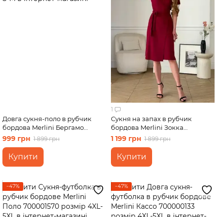
1
Довга сукня-поло в рубчик
Сукня на запах в рубчик
бордова Merlini Бергамо
бордова Merlini Зокка
700002250 розмір S-M
700001870 розмір S-M
999 грн
1 199 грн
1 899 грн
1 899 грн
Купити
Купити
−47%
−47%