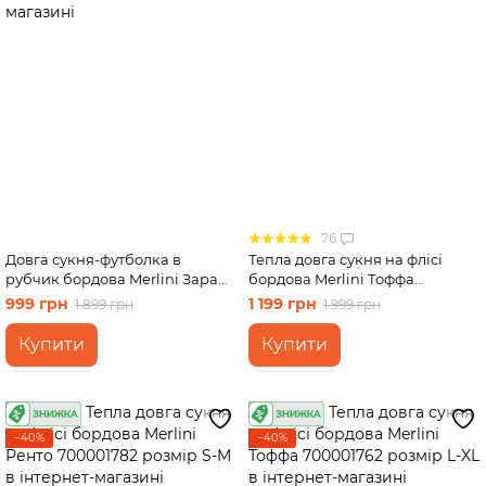
76
Довга сукня-футболка в
Тепла довга сукня на флісі
рубчик бордова Merlini Зара
бордова Merlini Тоффа
700001850 розмір L-XL
700001762 розмір S-M
999 грн
1 199 грн
1 899 грн
1 999 грн
Купити
Купити
−40%
−40%