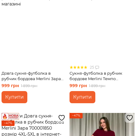
25
Довга сукня-футболка в
Сукня-футболка в рубчик
рубчик бордова Merlini Зара
бордове Merlini Темпо
700001850 розмір 2XL-3XL
700001550 розмір 2XL-3XL
999 грн
999 грн
1 899 грн
1 899 грн
Купити
Купити
−47%
−47%