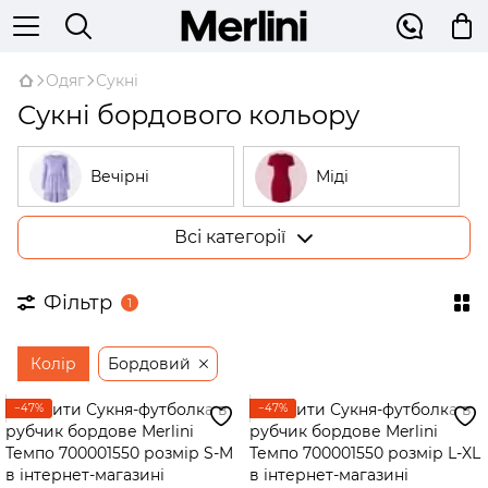
Одяг
Сукні
Сукні бордового кольору
Вечірні
Міді
Всі категорії
Великі розміри
У рубчик
Фільтр
1
На запах
Трикотажні
Колір
Бордовий
Бежеві
Відкриті плечі
−47%
−47%
Сукні-трапеції