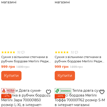
32
32
Сукня з вільними стегнами в
Сукня з вільними стегнами в
рубчик бордове Merlini Реджо
рубчик бордове Merlini Реджо
700001590 розмір S-M
700001590 розмір L-XL
999 грн
999 грн
1 899 грн
1 899 грн
Купити
Купити
−47%
−40%