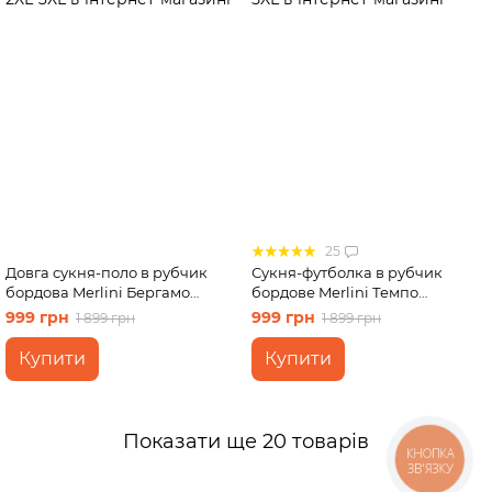
25
Довга сукня-поло в рубчик
Сукня-футболка в рубчик
бордова Merlini Бергамо
бордове Merlini Темпо
700002250 розмір 2XL-3XL
700001550 розмір 4XL-5XL
999 грн
999 грн
1 899 грн
1 899 грн
Купити
Купити
Показати ще 20 товарів
КНОПКА
ЗВ'ЯЗКУ