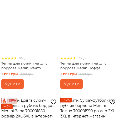
85
76
Тепла довга сукня на флісі
Тепла довга сукня на флісі
бордова Merlini Ренто
бордова Merlini Тоффа
700001782 розмір S-M
700001762 розмір L-XL
1 199 грн
1 199 грн
1 999 грн
1 999 грн
Купити
Купити
−47%
−47%