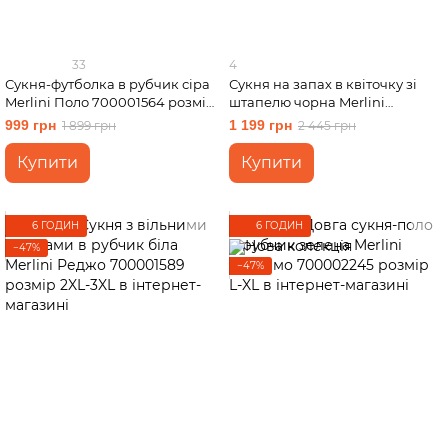
33
4
Сукня-футболка в рубчик сіра
Сукня на запах в квіточку зі
Merlini Поло 700001564 розмір
штапелю чорна Merlini
L-XL
Віченца 700002201 розмір L-XL
999 грн
1 199 грн
1 899 грн
2 445 грн
Купити
Купити
6 ГОДИН
6 ГОДИН
−47%
−47%