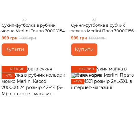
25
33
Сукня-футболка в рубчик
Сукня-футболка в рубчик
чорна Merlini Темпо 700001541
зелена Merlini Поло 700001565
розмір 2XL-3XL
розмір L-XL
999 грн
999 грн
1 899 грн
1 899 грн
Купити
Купити
6 ГОДИН
6 ГОДИН
−47%
−47%