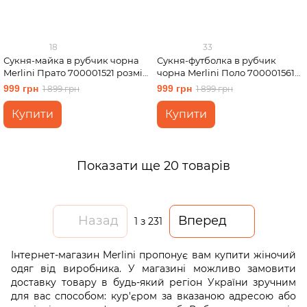
18
33
Сукня-майка в рубчик чорна
Сукня-футболка в рубчик
Merlini Прато 700001521 розмір
чорна Merlini Поло 700001561
L-XL
розмір L-XL
999 грн
999 грн
1 899 грн
1 899 грн
Купити
Купити
Показати ще 20 товарів
Назад
Вперед
1
з 231
Інтернет-магазин Merlini пропонує вам купити жіночий
одяг від виробника. У магазині можливо замовити
доставку товару в будь-який регіон України зручним
для вас способом: кур'єром за вказаною адресою або