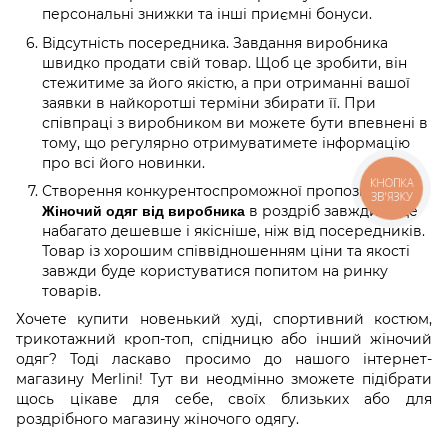
персональні знижки та інші приємні бонуси.
Відсутність посередника. Завдання виробника
швидко продати свій товар. Щоб це зробити, він
стежитиме за його якістю, а при отриманні вашої
заявки в найкоротші терміни збирати її. При
співпраці з виробником ви можете бути впевнені в
тому, що регулярно отримуватимете інформацію
про всі його новинки.
КНОПКА
Створення конкурентоспроможної пропозиції.
ЗВ'ЯЗКУ
в роздріб завжди буде
Жіночий одяг від виробника
набагато дешевше і якісніше, ніж від посередників.
Товар із хорошим співвідношенням ціни та якості
завжди буде користуватися попитом на ринку
товарів.
Хочете купити новенький худі, спортивний костюм,
трикотажний кроп-топ, спідницю або інший жіночий
одяг? Тоді ласкаво просимо до нашого інтернет-
магазину Merlini! Тут ви неодмінно зможете підібрати
щось цікаве для себе, своїх близьких або для
роздрібного магазину жіночого одягу.