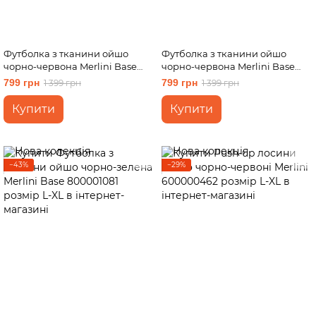
Футболка з тканини ойшо
Футболка з тканини ойшо
чорно-червона Merlini Base
чорно-червона Merlini Base
800001082 розмір L-XL
800001082 розмір S-M
799 грн
799 грн
1 399 грн
1 399 грн
Купити
Купити
−43%
−29%