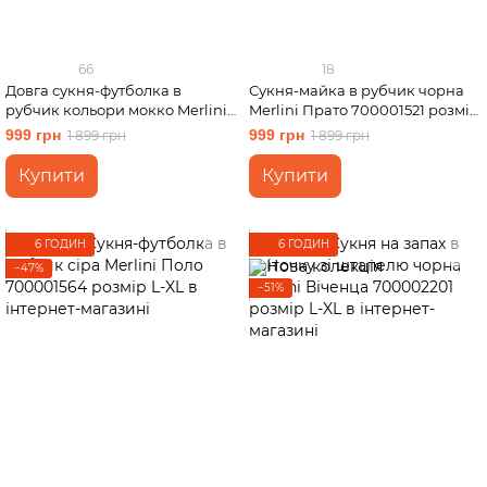
66
18
Довга сукня-футболка в
Сукня-майка в рубчик чорна
рубчик кольори мокко Merlini
Merlini Прато 700001521 розмір
Кассо 700000124 розмір 42-44
2XL-3XL
999 грн
999 грн
1 899 грн
1 899 грн
(S-M)
Купити
Купити
6 ГОДИН
6 ГОДИН
−47%
−51%