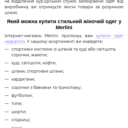
на відділення кур'єрських служб. Вибираючи одяг від
виробника, ви отримуєте якісні товари за розумною
ціною.
Який можна купити стильний жіночий одяг у
Merlini
Інтернет-магазин Merlini пропонує вам
купити одяг
недорого
. У нашому асортименті ви знайдете:
спортивні костюми зі штанів та худі або світшота,
сорочки, жакети;
худі, світшоти, кофти;
штани, спортивні штани;
кардигани;
сорочки з бавовни та трикотажу;
футболки;
топи;
шорти;
спідниці;
сукні.