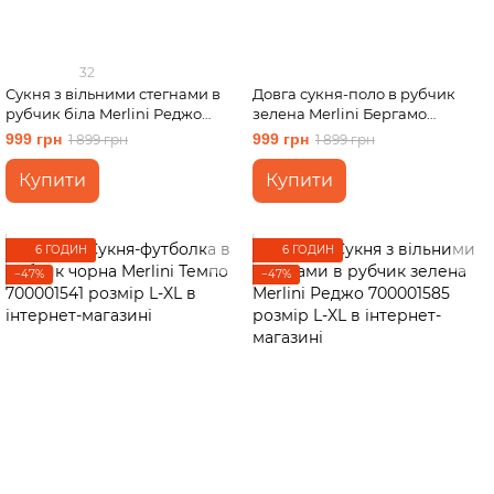
32
Сукня з вільними стегнами в
Довга сукня-поло в рубчик
рубчик біла Merlini Реджо
зелена Merlini Бергамо
700001589 розмір 2XL-3XL
700002245 розмір L-XL
999 грн
999 грн
1 899 грн
1 899 грн
Купити
Купити
6 ГОДИН
6 ГОДИН
−47%
−47%