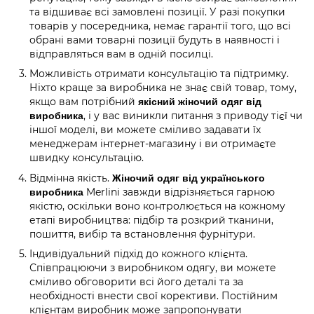
та відшиває всі замовлені позиції. У разі покупки
товарів у посередника, немає гарантії того, що всі
обрані вами товарні позиції будуть в наявності і
відправляться вам в одній посилці.
Можливість отримати консультацію та підтримку.
Ніхто краще за виробника не знає свій товар, тому,
якщо вам потрібний
якісний жіночий одяг від
, і у вас виникли питання з приводу тієї чи
виробника
іншої моделі, ви можете сміливо задавати їх
менеджерам інтернет-магазину і ви отримаєте
швидку консультацію.
Відмінна якість.
Жіночий одяг від українського
Merlini завжди відрізняється гарною
виробника
якістю, оскільки воно контролюється на кожному
етапі виробництва: підбір та розкрий тканини,
пошиття, вибір та встановлення фурнітури.
Індивідуальний підхід до кожного клієнта.
Співпрацюючи з виробником одягу, ви можете
сміливо обговорити всі його деталі та за
необхідності внести свої корективи. Постійним
клієнтам виробник може запропонувати