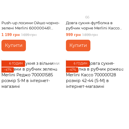
66
Push-up лосини Ойшо чорно-
Довга сукня-футболка в
зелені Merlini 600000461
рубчик чорне Merlini Кассо
розмір L-XL
700000121 розмір 46-48 (L-XL)
1 199 грн
999 грн
1 699 грн
1 899 грн
Купити
Купити
6 ГОДИН
6 ГОДИН
−47%
−47%