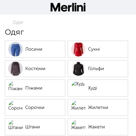
Одяг
Одяг
Лосини
Сукні
Костюми
Гольфи
Піжами
Худі
Сорочки
Жилетки
Штани
Жакети