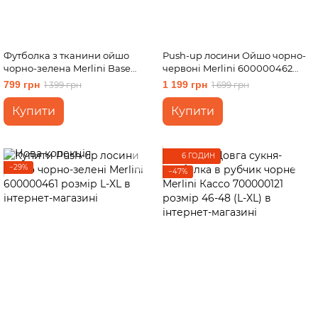
Футболка з тканини ойшо
Push-up лосини Ойшо чорно-
чорно-зелена Merlini Base
червоні Merlini 600000462
800001081 розмір L-XL
розмір L-XL
799 грн
1 199 грн
1 399 грн
1 699 грн
Купити
Купити
6 ГОДИН
−29%
−47%