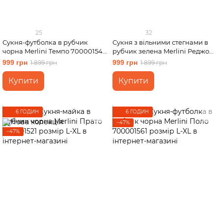
25
32
Сукня-футболка в рубчик
Сукня з вільними стегнами в
чорна Merlini Темпо 700001541
рубчик зелена Merlini Реджо
розмір L-XL
700001585 розмір L-XL
999 грн
999 грн
1 899 грн
1 899 грн
Купити
Купити
6 ГОДИН
6 ГОДИН
−47%
−47%