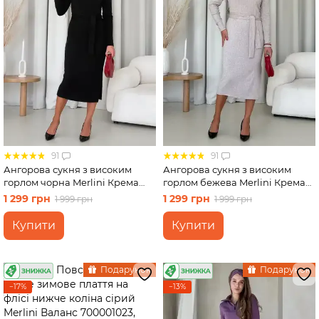
91
91
Ангорова сукня з високим
Ангорова сукня з високим
горлом чорна Merlini Крема
горлом бежева Merlini Крема
700001741 розмір S-M
700001742 розмір S-M
1 299 грн
1 299 грн
1 999 грн
1 999 грн
Купити
Купити
Подарунок
Подарунок
−17%
−13%