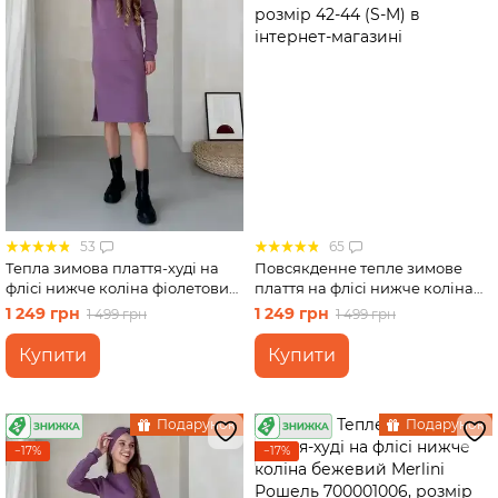
53
65
Тепла зимова плаття-худі на
Повсякденне тепле зимове
флісі нижче коліна фіолетовий
плаття на флісі нижче коліна
Merlini Рошель 700001005,
чорний Merlini Валанс
1 249 грн
1 249 грн
1 499 грн
1 499 грн
розмір 42-44 (S-M)
700001021, розмір 42-44 (S-M)
Купити
Купити
Подарунок
Подарунок
−17%
−17%