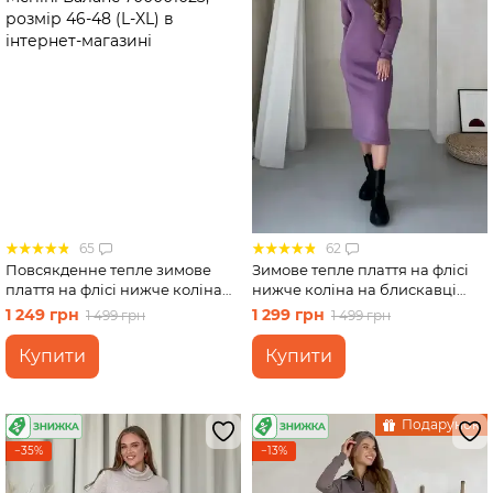
65
62
Повсякденне тепле зимове
Зимове тепле плаття на флісі
плаття на флісі нижче коліна
нижче коліна на блискавці
сірий Merlini Валанс
фіолетовий Merlini Антоні
1 249 грн
1 299 грн
1 499 грн
1 499 грн
700001023, розмір 46-48 (L-XL)
700001045, розмір 46-48 (L-XL)
Купити
Купити
Подарунок
−35%
−13%