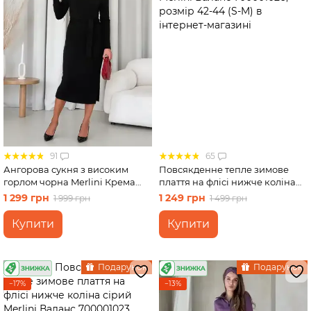
91
65
Ангорова сукня з високим
Повсякденне тепле зимове
горлом чорна Merlini Крема
плаття на флісі нижче коліна
700001741 розмір L-XL
бежевий Merlini Валанс
1 299 грн
1 249 грн
1 999 грн
1 499 грн
700001026, розмір 42-44 (S-M)
Купити
Купити
Подарунок
Подарунок
−17%
−13%