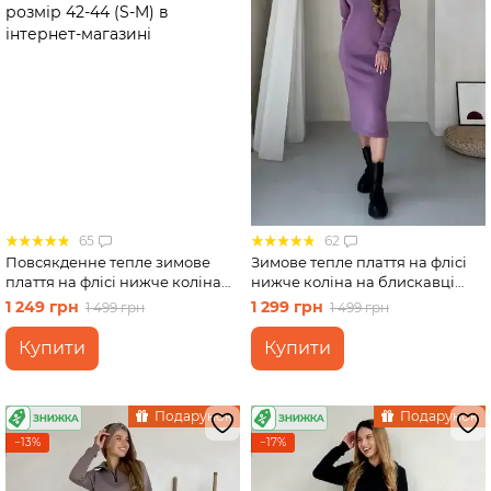
65
62
Повсякденне тепле зимове
Зимове тепле плаття на флісі
плаття на флісі нижче коліна
нижче коліна на блискавці
сірий Merlini Валанс
фіолетовий Merlini Антоні
1 249 грн
1 299 грн
1 499 грн
1 499 грн
700001023, розмір 42-44 (S-M)
700001045, розмір 42-44 (S-M)
Купити
Купити
Подарунок
Подарунок
−13%
−17%