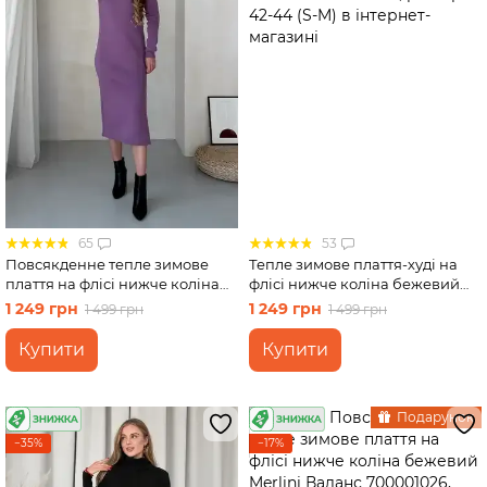
65
53
Повсякденне тепле зимове
Тепле зимове плаття-худі на
плаття на флісі нижче коліна
флісі нижче коліна бежевий
фіолетовий Merlini Валанс
Merlini Рошель 700001006,
1 249 грн
1 249 грн
1 499 грн
1 499 грн
700001025, розмір 42-44 (S-M)
розмір 42-44 (S-M)
Купити
Купити
Подарунок
−35%
−17%