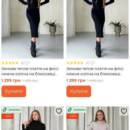
Спідниці
Велосипедки
Футболки
62
62
Зимове тепле плаття на флісі
Зимове тепле плаття на флісі
нижче коліна на блискавці
нижче коліна на блискавці
чорний Merlini Антоні
чорний Merlini Антоні
1 299 грн
1 299 грн
1 499 грн
1 499 грн
700001041, розмір 42-44 (S-M)
700001041, розмір 46-48 (L-XL)
Купити
Купити
−35%
−35%