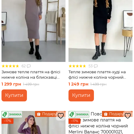
62
53
Зимове тепле плаття на флісі
Тепле зимове плаття-худі на
нижче коліна на блискавці
флісі нижче коліна чорний
бежевий Merlini Антоні
Merlini Рошель 700001001,
1 299 грн
1 249 грн
1 499 грн
1 499 грн
700001046, розмір 42-44 (S-M)
розмір 42-44 (S-M)
Купити
Купити
Подарунок
Подарунок
−17%
−17%