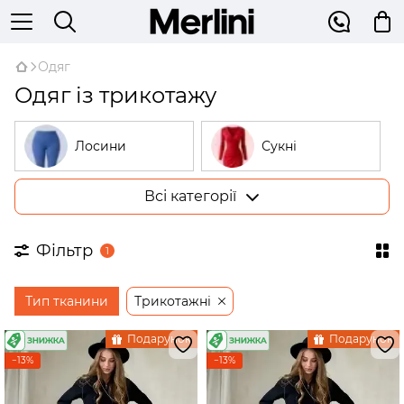
Одяг
Одяг із трикотажу
Лосини
Сукні
Всі категорії
Костюми
Гольфи
Фільтр
1
Піжами
Худі
Тип тканини
Трикотажні
Сорочки
Жилетки
Подарунок
Подарунок
−13%
−13%
Штани
Жакети