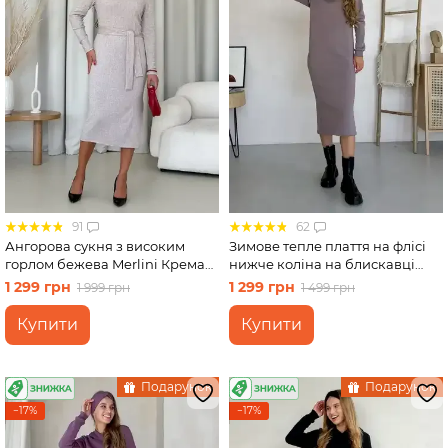
91
62
Ангорова сукня з високим
Зимове тепле плаття на флісі
горлом бежева Merlini Крема
нижче коліна на блискавці
700001742 розмір L-XL
бежевий Merlini Антоні
1 299 грн
1 299 грн
1 999 грн
1 499 грн
700001046, розмір 46-48 (L-XL)
Купити
Купити
Подарунок
Подарунок
−17%
−17%