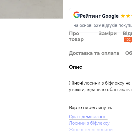
Рейтинг Google
на основі 629 відгуків покуп
Про
Заміри
Від
товар
102
Доставка та оплата
Об
Опис
Жіночі лосини з біфлексу н
утяжки, ідеально облягають 
Варто переглянути:
Сукні демісезонні
Лосини з біфлексу
Жіночі теплі лосини