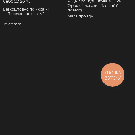
0800 20 20 75
м. Дніпро, вул. Тітова 36, ТРК
"Appolo", магазин "Merlini" (1
Безкоштовно по Україні
поверх)
Передзвонити вам?
Мапа проїзду
Telegram
КНОПКА
ЗВ'ЯЗКУ