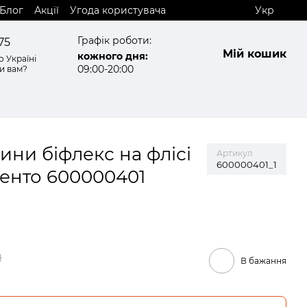
Блог
Акції
Угода користувача
Укр
Графік роботи:
75
Мій кошик
кожного дня:
 Україні
09:00-20:00
и вам?
сини біфлекс на флісі
Артикул
600000401_1
ренто 600000401
н
В бажання