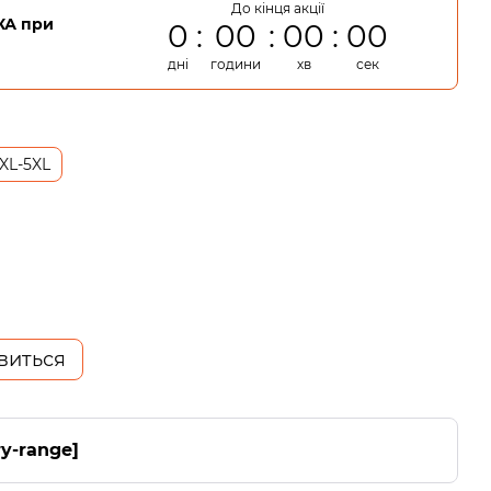
До кінця акції
А при
0
00
00
00
дні
години
хв
сек
XL-5XL
явиться
ry-range]