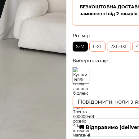
БЕЗКОШТОВНА ДОСТАВК
замовленні від 2 товарів
Розмір
S-M
L-XL
2XL-3XL
4
Виберіть колір
Повідомити, коли з'
🚚 Відправимо [delive