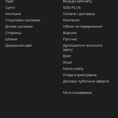
Одяг
Вхід до кабінету
Сукні
SIZE PLUS
Костюми
Оплата і доставка
Спортивні костюми
Контакти
Ділові костюми
Обмін та повернення
Спідниці
Відгуки
Штани
Про нас
Домашній одяг
Дропшипінг жіночого
одягу
Блог
Акції
Мапа сайту
Угода користувача
Договір публічної оферти
Ми в соцмережах