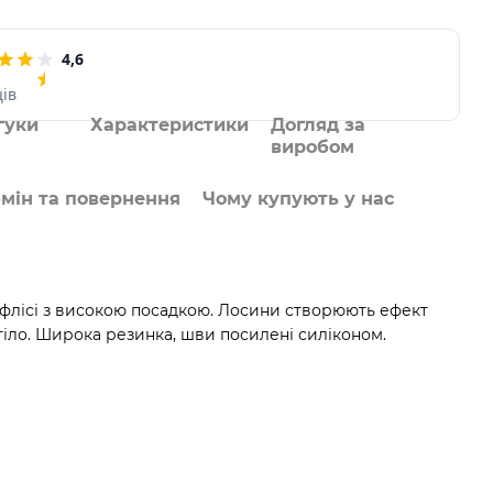
4,6
ців
гуки
Характеристики
Догляд за
виробом
мін та повернення
Чому купують у нас
а флісі з високою посадкою. Лосини створюють ефект
тіло. Широка резинка, шви посилені силіконом.