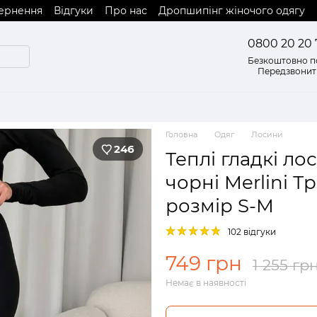
вернення
Відгуки
Про нас
Дропшипінг жіночого одягу
0800 20 20 
Безкоштовно по
Передзвонит
Головна
Одяг
Лосини
246
Теплі гладкі ло
чорні Merlini Т
розмір S-M
102 відгуки
749 грн
1 255 гр
Немає в наявності