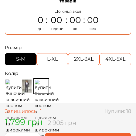
товарів
До кінця акції
0
00
00
00
дні
години
хв
сек
Розмір
S-M
L-XL
2XL-3XL
4XL-5XL
Колір
Залишилось:
1
Купили: 18
1 799 грн
2 905 грн