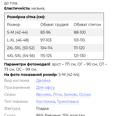
до тіла.
Еластичність:
низька.
Розмірна сітка (см):
Розмір
Обхват грудей
Обхват стегон
S-M (42-44)
83-96
88-100
L-XL (46-48)
97-103
101-110
2XL-3XL (50-52)
104-114
111-120
4XL-5XL (54-56)
115-125
121-130
Параметри фотомоделі
: зріст – 171 см, ОГ – 90 см, ОТ –
73 см, ОС – 99 см.
На фото показаний розмір:
S-M (42-44).
Вид костюма
Двойка
Призначення
Для офісу
Сезон
Весняні
,
Літні
,
Зимові
,
Осінні
Тип тканини
Костюмка
,
Трикотажні
Фактура
Гладка
Склад
85% бавовна, 15% еластан