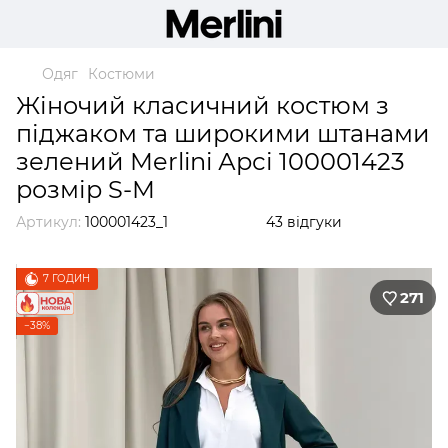
Одяг
Костюми
Жіночий класичний костюм з
піджаком та широкими штанами
зелений Merlini Арсі 100001423
розмір S-M
Артикул:
100001423_1
43 відгуки
7 ГОДИН
271
−38%