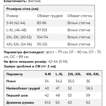
висока.
Еластичність:
Розмірна сітка (см):
Розмір
Обхват грудей
Обхват стегон
S-M (42-44)
83-96
Вільні стегна
L-XL (46-48)
97-103
Вільні стегна
2XL-3XL (50-52)
104-114
Вільні стегна
4XL-5XL (54-56)
115-125
Вільні стегна
зріст – 171 см, ОГ – 90 см, ОТ – 73
Параметри фотомоделі:
см, ОС – 99 см.
42-44 (S-M).
На фото показано розмір:
Заміри зроблені в СМ (+/- 2 см)
Параметр
S-M
L-XL
2XL-3XL
4XL-5XL
34
34,5
35,5
36
Плечі
40
47
52
56,5
Напівобхват грудей
42
48
53
59
Перший шов
61,5
62
62
62
Довжина рукава