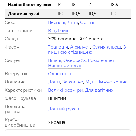
14
16
17
18,5
Напівобхват рукава
110
110,5
110,5
110
Довжина сукні
Сезон
Весняні
,
Літні
,
Осінні
Тип тканини
В рубчик
Склад
70% бавовна, 30% еластан
Фасон
Трапеція
,
А-силует
,
Сукня-кльош
,
З
пишною спідницею
Силует
Вільні
,
Оверсайз
,
Розкльошені
,
Напівприлеглі
Візерунок
Однотонні
Довжина
Довгі
,
За коліно
,
Міді
,
Нижче коліна
Характеристики
Великі розміри
,
Для вагітних
Фасон рукава
Вшитий
Довжина
Довгий рукав
рукава
Країна
Україна
виробництва