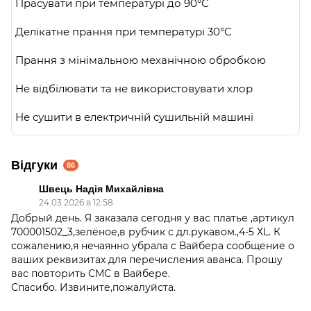
Прасувати при температурі до 90°C
Делікатне прання при температурі 30°C
Прання з мінімальною механічною обробкою
Не відбілювати та не використовувати хлор
Не сушити в електричній сушильній машині
Відгуки
86
Швець Надія Михайлівна
24.03.2026 в 12:58
Добрый день. Я заказала сегодня у вас платье ,артикул
700001502_3,зелёное,в рубчик с дл.рукавом.,4-5 ХL. К
сожалению,я нечаянно убрала с Вайбера сообщение о
ваших реквизитах для перечисления аванса. Прошу
вас повторить СМС в Вайбере.
Спасибо. Извините,пожалуйста.