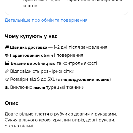
коштів
Детальніше про обмін та повернення
Чому купують у нас
🚚
— 1–2 дні після замовлення
Швидка доставка
🔁
і повернення
Гарантований обмін
🏭
та контроль якості
Власне виробництво
📏 Відповідність розмірної сітки
👕 Розміри від S до 5XL (
)
є індивідуальний пошив
🧵 Виключно
турецькі тканини
якісні
Опис
Довге вільне плаття в рубчик з довгими рукавами.
Сукня вільного крою, круглий виріз, довгі рукави,
стегна вільні.