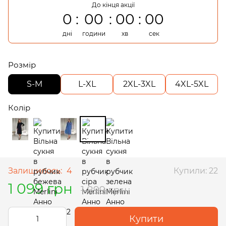
До кінця акції
0
00
00
00
дні
години
хв
сек
Розмір
S-M
L-XL
2XL-3XL
4XL-5XL
Колір
Залишилось:
4
Купили: 22
1 099 грн
1 899 грн
Купити