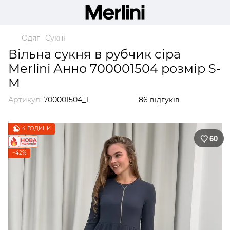
Одяг
Сукні
Вільна сукня в рубчик сіра
Merlini Анно 700001504 розмір S-
M
Артикул:
700001504_1
86 відгуків
4 ГОДИНИ
60
−42%