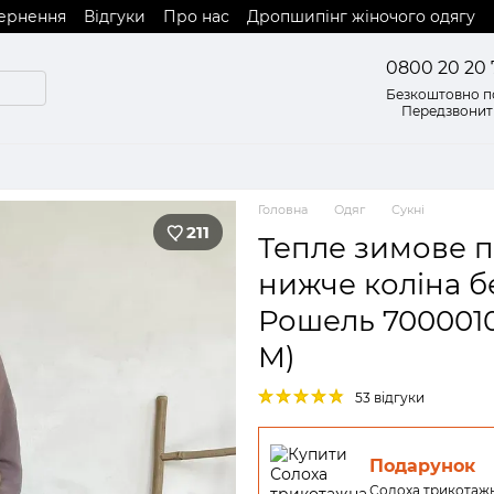
вернення
Відгуки
Про нас
Дропшипінг жіночого одягу
0800 20 20 
Безкоштовно по
Передзвонит
Головна
Одяг
Сукні
211
Тепле зимове пл
нижче коліна б
Рошель 7000010
M)
53 відгуки
Подарунок
Солоха трикотажн