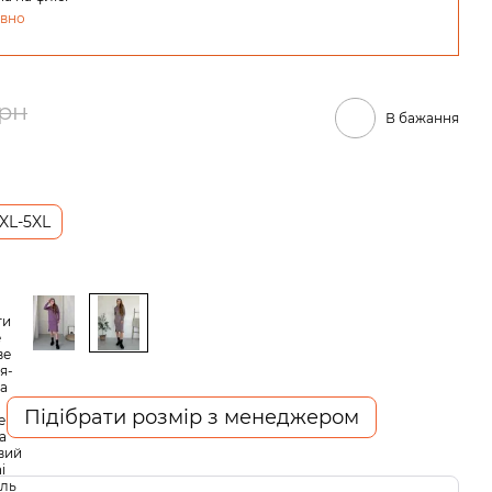
овно
грн
В бажання
XL-5XL
Підібрати розмір з менеджером