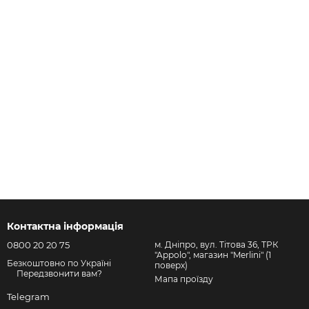
Контактна інформація
0800 20 20 75
м. Дніпро, вул. Тітова 36, ТРК
"Appolo", магазин "Merlini" (1
Безкоштовно по Україні
поверх)
Передзвонити вам?
Мапа проїзду
Telegram