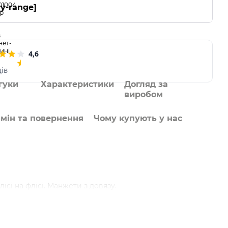
ry-range]
4,6
ців
гуки
Характеристики
Догляд за
виробом
мін та повернення
Чому купують у нас
лісі на флісі. Манжети з довязу.