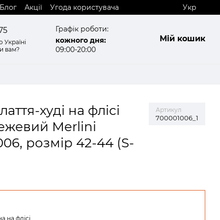
Блог
Акції
Угода користувача
Укр
Графік роботи:
75
Мій кошик
кожного дня:
 Україні
09:00-20:00
и вам?
аття-худі на флісі
Артикул
700001006_1
ежевий Merlini
06, розмір 42-44 (S-
а на флісі