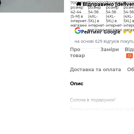
🚚 Відправимо [delive
Рейтинг Google
на основі 629 відгуків покуп
Про
Заміри
Від
товар
53
Доставка та оплата
Об
Опис
Солоха в подарунок!
Тепла зимова сукня-худі на ф