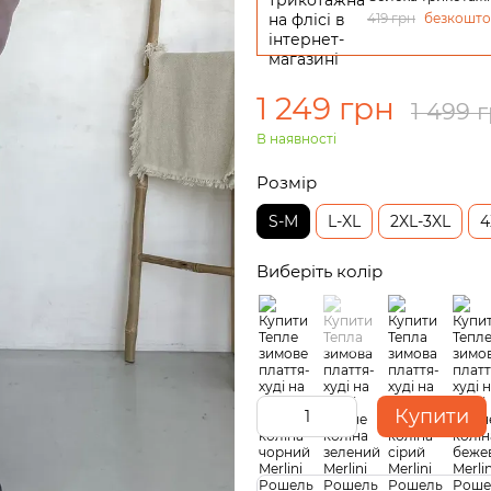
419 грн
безкошт
1 249 грн
1 499 
В наявності
Розмір
S-M
L-XL
2XL-3XL
4
Виберіть колір
Купити