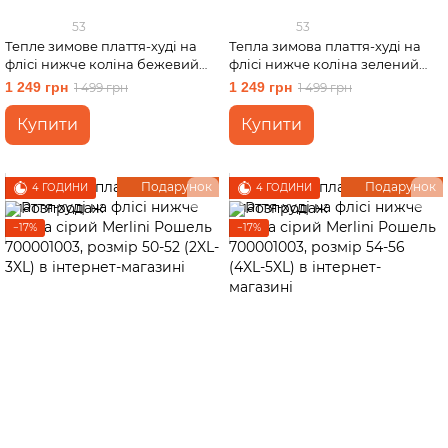
53
53
Тепле зимове плаття-худі на
Тепла зимова плаття-худі на
флісі нижче коліна бежевий
флісі нижче коліна зелений
Merlini Рошель 700001006,
Merlini Рошель 700001002,
1 249 грн
1 249 грн
1 499 грн
1 499 грн
розмір 54-56 (4XL-5XL)
розмір 54-56 (4XL-5XL)
Купити
Купити
Подарунок
Подарунок
4 ГОДИНИ
4 ГОДИНИ
−17%
−17%