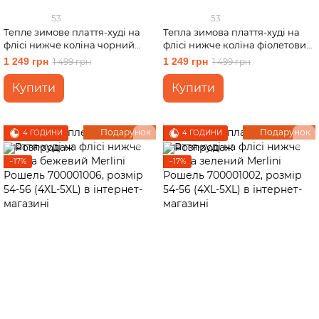
53
53
Тепле зимове плаття-худі на
Тепла зимова плаття-худі на
флісі нижче коліна чорний
флісі нижче коліна фіолетовий
Merlini Рошель 700001001,
Merlini Рошель 700001005,
1 249 грн
1 249 грн
1 499 грн
1 499 грн
розмір 54-56 (4XL-5XL)
розмір 54-56 (4XL-5XL)
Купити
Купити
Подарунок
Подарунок
4 ГОДИНИ
4 ГОДИНИ
−17%
−17%