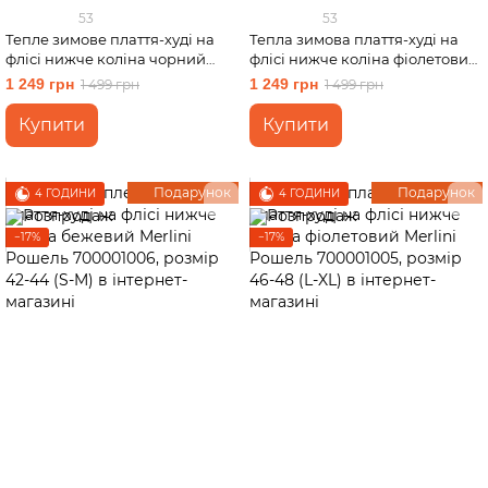
53
53
Тепле зимове плаття-худі на
Тепла зимова плаття-худі на
флісі нижче коліна чорний
флісі нижче коліна фіолетовий
Merlini Рошель 700001001,
Merlini Рошель 700001005,
1 249 грн
1 249 грн
1 499 грн
1 499 грн
розмір 42-44 (S-M)
розмір 42-44 (S-M)
Купити
Купити
Подарунок
Подарунок
4 ГОДИНИ
4 ГОДИНИ
−17%
−17%