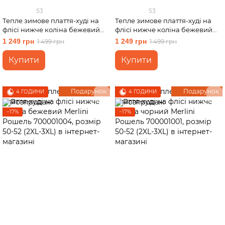
53
53
Тепле зимове плаття-худі на
Тепле зимове плаття-худі на
флісі нижче коліна бежевий
флісі нижче коліна бежевий
Merlini Рошель 700001004,
Merlini Рошель 700001004,
1 249 грн
1 249 грн
1 499 грн
1 499 грн
розмір 42-44 (S-M)
розмір 46-48 (L-XL)
Купити
Купити
Подарунок
Подарунок
4 ГОДИНИ
4 ГОДИНИ
−17%
−17%