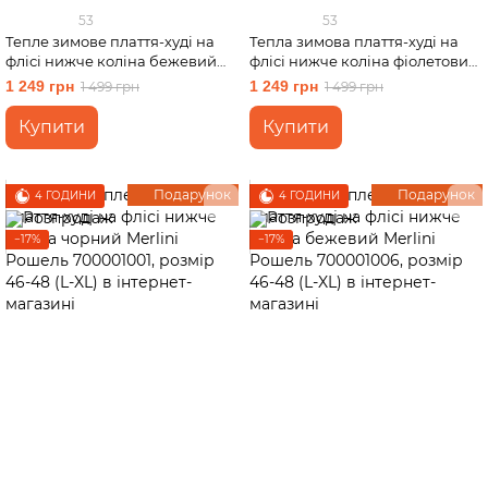
53
53
Тепле зимове плаття-худі на
Тепла зимова плаття-худі на
флісі нижче коліна бежевий
флісі нижче коліна фіолетовий
Merlini Рошель 700001006,
Merlini Рошель 700001005,
1 249 грн
1 249 грн
1 499 грн
1 499 грн
розмір 42-44 (S-M)
розмір 46-48 (L-XL)
Купити
Купити
Подарунок
Подарунок
4 ГОДИНИ
4 ГОДИНИ
−17%
−17%