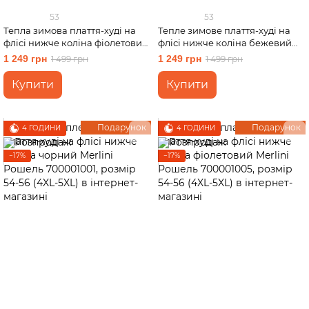
53
53
Тепла зимова плаття-худі на
Тепле зимове плаття-худі на
флісі нижче коліна фіолетовий
флісі нижче коліна бежевий
Merlini Рошель 700001005,
Merlini Рошель 700001006,
1 249 грн
1 249 грн
1 499 грн
1 499 грн
розмір 50-52 (2XL-3XL)
розмір 50-52 (2XL-3XL)
Купити
Купити
Подарунок
Подарунок
4 ГОДИНИ
4 ГОДИНИ
−17%
−17%