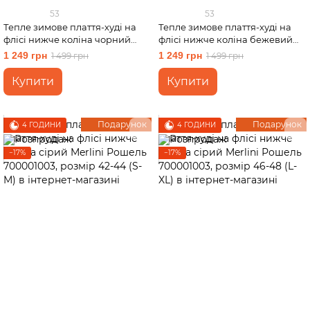
53
53
Тепле зимове плаття-худі на
Тепле зимове плаття-худі на
флісі нижче коліна чорний
флісі нижче коліна бежевий
Merlini Рошель 700001001,
Merlini Рошель 700001006,
1 249 грн
1 249 грн
1 499 грн
1 499 грн
розмір 46-48 (L-XL)
розмір 46-48 (L-XL)
Купити
Купити
Подарунок
Подарунок
4 ГОДИНИ
4 ГОДИНИ
−17%
−17%