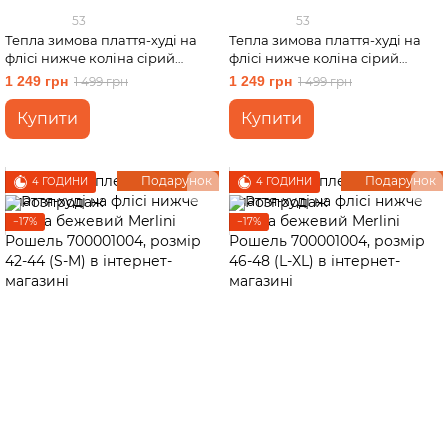
53
53
Тепла зимова плаття-худі на
Тепла зимова плаття-худі на
флісі нижче коліна сірий
флісі нижче коліна сірий
Merlini Рошель 700001003,
Merlini Рошель 700001003,
1 249 грн
1 249 грн
1 499 грн
1 499 грн
розмір 42-44 (S-M)
розмір 46-48 (L-XL)
Купити
Купити
Подарунок
Подарунок
4 ГОДИНИ
4 ГОДИНИ
−17%
−17%