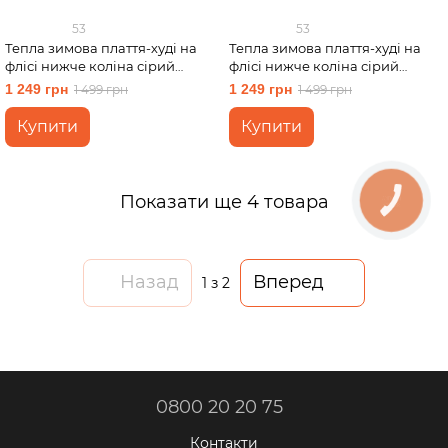
53
53
Тепла зимова плаття-худі на
Тепла зимова плаття-худі на
флісі нижче коліна сірий
флісі нижче коліна сірий
Merlini Рошель 700001003,
Merlini Рошель 700001003,
1 249 грн
1 249 грн
1 499 грн
1 499 грн
розмір 50-52 (2XL-3XL)
розмір 54-56 (4XL-5XL)
Купити
Купити
Показати ще 4 товара
КНОПКА
ЗВ'ЯЗКУ
Назад
Вперед
1
з 2
0800 20 20 75
Контакти