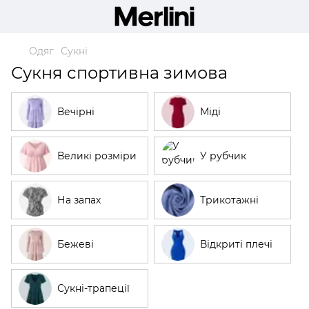
Одяг
Сукні
Сукня спортивна зимова
Вечірні
Міді
Великі розміри
У рубчик
На запах
Трикотажні
Бежеві
Відкриті плечі
Сукні-трапеції