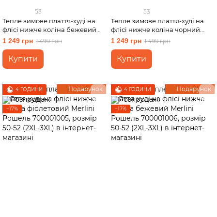
53
53
Тепле зимове плаття-худі на
Тепле зимове плаття-худі на
флісі нижче коліна бежевий
флісі нижче коліна чорний
Merlini Рошель 700001004,
Merlini Рошель 700001001,
1 249 грн
1 249 грн
1 499 грн
1 499 грн
розмір 50-52 (2XL-3XL)
розмір 50-52 (2XL-3XL)
Купити
Купити
Подарунок
Подарунок
4 ГОДИНИ
4 ГОДИНИ
−17%
−17%