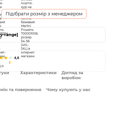
Підібрати розмір з менеджером
ry-range]
4,6
ців
гуки
Характеристики
Догляд за
виробом
мін та повернення
Чому купують у нас