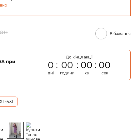
овно
грн
В бажання
До кінця акції
А при
0
00
00
00
дні
години
хв
сек
XL-5XL