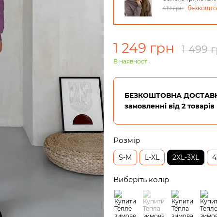
419 грн
безкошт
1 249 грн
1 499 
В наявності
БЕЗКОШТОВНА ДОСТАВК
замовленні від 2 товарів
Розмір
S-M
L-XL
2XL-3XL
4
Виберіть колір