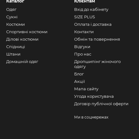
Каталог
Клієнтам
Одяг
Вхід до кабінету
Сукні
SIZE PLUS
Костюми
Оплата і доставка
Спортивні костюми
Контакти
Ділові костюми
Обмін та повернення
Спідниці
Відгуки
Штани
Про нас
Домашній одяг
Дропшипінг жіночого
одягу
Блог
Акції
Мапа сайту
Угода користувача
Договір публічної оферти
Ми в соцмережах