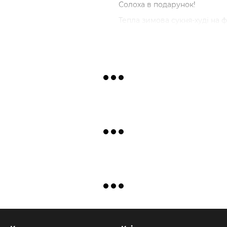
Солоха в подарунок!
Тепла зимова сукня-худі на ф