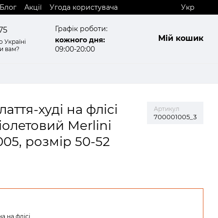
Блог
Акції
Угода користувача
Укр
Графік роботи:
75
Мій кошик
кожного дня:
 Україні
09:00-20:00
и вам?
аття-худі на флісі
Артикул
700001005_3
іолетовий Merlini
05, розмір 50-52
а на флісі