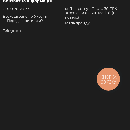
Контактна інформація
0800 20 20 75
м. Дніпро, вул. Тітова 36, ТРК
"Appolo", магазин "Merlini" (1
Безкоштовно по Україні
поверх)
Передзвонити вам?
Мапа проїзду
Telegram
КНОПКА
ЗВ'ЯЗКУ