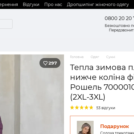
вернення
Відгуки
Про нас
Дропшипінг жіночого одягу
0800 20 20 
Безкоштовно по
Передзвонит
Головна
Одяг
Сукні
297
Тепла зимова пл
нижче коліна ф
Рошель 7000010
(2XL-3XL)
53 відгуки
Подарунок
Солоха трикотажн