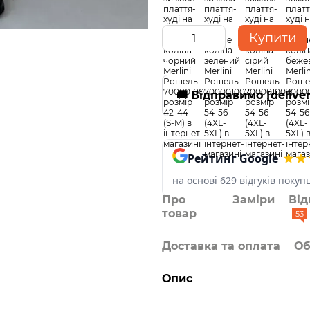
Купити
🚚 Відправимо [delive
Рейтинг Google
на основі 629 відгуків покуп
Про
Заміри
Від
товар
53
Доставка та оплата
Об
Опис