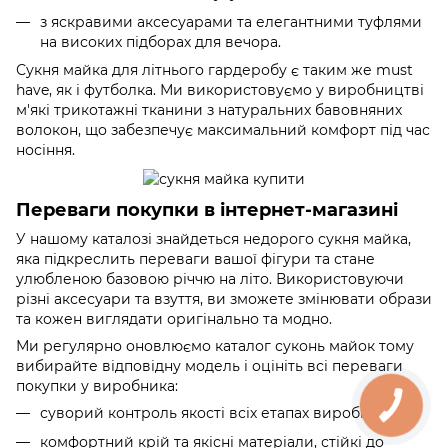
з яскравими аксесуарами та елегантними туфлями
на високих підборах для вечора.
Сукня майка для літнього гардеробу є таким же must
have, як і футболка. Ми використовуємо у виробництві
м'які трикотажні тканини з натуральних бавовняних
волокон, що забезпечує максимальний комфорт під час
носіння.
Переваги покупки в інтернет-магазині
У нашому каталозі знайдеться недорого сукня майка,
яка підкреслить переваги вашої фігури та стане
улюбленою базовою річчю на літо. Використовуючи
різні аксесуари та взуття, ви зможете змінювати образи
та кожен виглядати оригінально та модно.
Ми регулярно оновлюємо каталог суконь майок тому
вибирайте відповідну модель і оцініть всі переваги
покупки у виробника:
суворий контроль якості всіх етапах виробництва;
комфортний крій та якісні матеріали, стійкі до