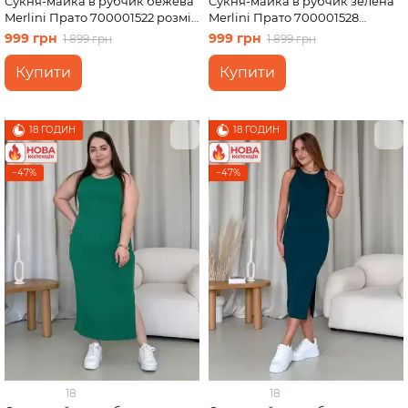
Сукня-майка в рубчик бежева
Сукня-майка в рубчик зелена
Merlini Прато 700001522 розмір
Merlini Прато 700001528
S-M
розмір L-XL
999 грн
999 грн
1 899 грн
1 899 грн
Купити
Купити
18 ГОДИН
18 ГОДИН
−47%
−47%
18
18