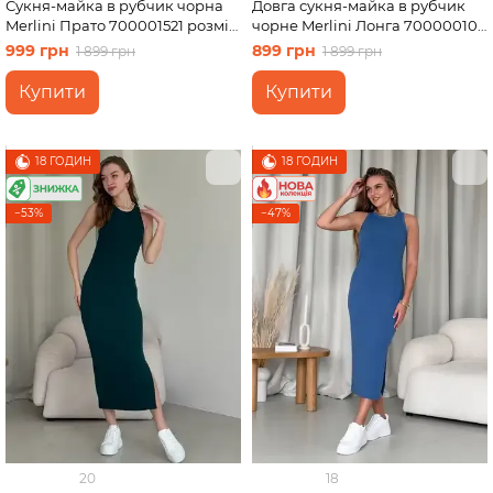
Сукня-майка в рубчик чорна
Довга сукня-майка в рубчик
Merlini Прато 700001521 розмір
чорне Merlini Лонга 700000101
S-M
розмір 42-44 (S-M)
999 грн
899 грн
1 899 грн
1 899 грн
Купити
Купити
18 ГОДИН
18 ГОДИН
−53%
−47%
20
18