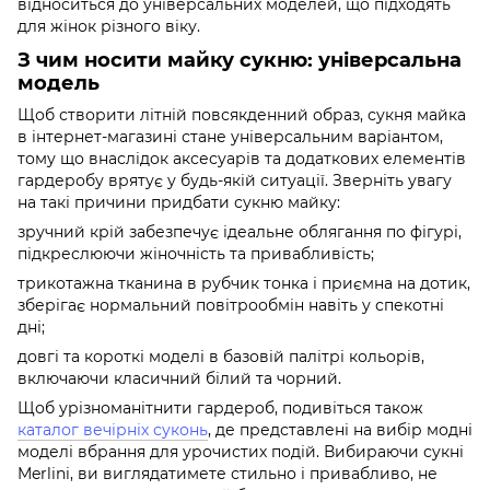
відноситься до універсальних моделей, що підходять
для жінок різного віку.
З чим носити майку сукню: універсальна
модель
Щоб створити літній повсякденний образ, сукня майка
в інтернет-магазині стане універсальним варіантом,
тому що внаслідок аксесуарів та додаткових елементів
гардеробу врятує у будь-якій ситуації. Зверніть увагу
на такі причини придбати сукню майку:
зручний крій забезпечує ідеальне облягання по фігурі,
підкреслюючи жіночність та привабливість;
трикотажна тканина в рубчик тонка і приємна на дотик,
зберігає нормальний повітрообмін навіть у спекотні
дні;
довгі та короткі моделі в базовій палітрі кольорів,
включаючи класичний білий та чорний.
Щоб урізноманітнити гардероб, подивіться також
каталог вечірніх суконь
, де представлені на вибір модні
моделі вбрання для урочистих подій. Вибираючи сукні
Merlini, ви виглядатимете стильно і привабливо, не