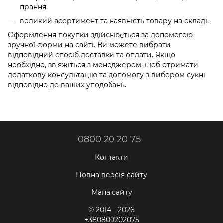
прання;
великий асортимент та наявність товару на складі.
Оформлення покупки здійснюється за допомогою
зручної форми на сайті. Ви можете вибрати
відповідний спосіб доставки та оплати. Якщо
необхідно, зв'яжіться з менеджером, щоб отримати
додаткову консультацію та допомогу з вибором сукні
відповідно до ваших уподобань.
0800 20 20 75
Контакти
Повна версія сайту
Мапа сайту
© 2014—2026
+380800202075