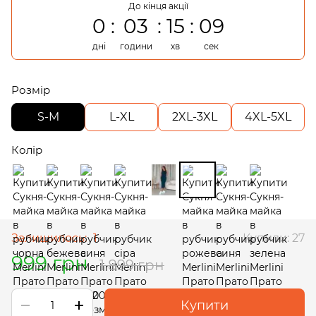
До кінця акції
0
03
15
08
дні
години
хв
сек
Розмір
S-M
L-XL
2XL-3XL
4XL-5XL
Колір
Залишилось:
1
Купили: 27
999 грн
1 899 грн
Купити