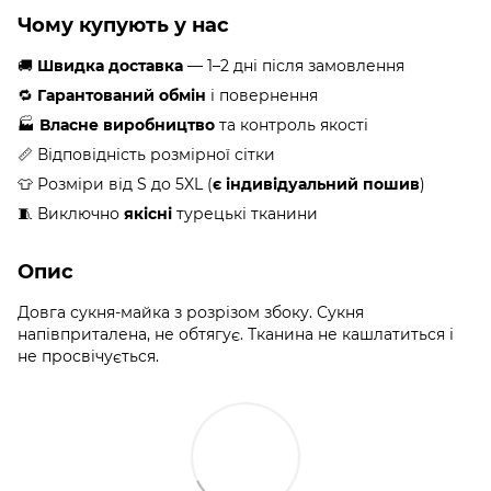
Чому купують у нас
🚚
Швидка доставка
— 1–2 дні після замовлення
🔁
Гарантований обмін
і повернення
🏭
Власне виробництво
та контроль якості
📏 Відповідність розмірної сітки
👕 Розміри від S до 5XL (
є індивідуальний пошив
)
🧵 Виключно
якісні
турецькі тканини
Опис
Довга сукня-майка з розрізом збоку. Сукня
напівприталена, не обтягує. Тканина не кашлатиться і
не просвічується.