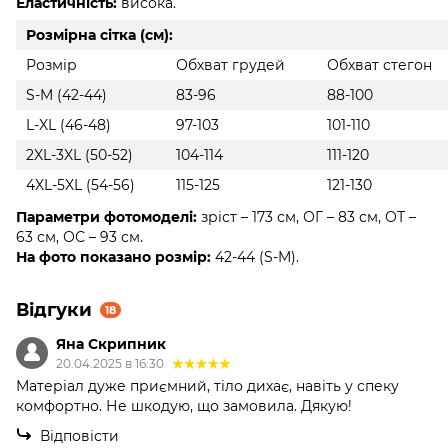
Еластичність:
висока.
Розмірна сітка (см):
Розмір
Обхват грудей
Обхват стегон
S-M (42-44)
83-96
88-100
L-XL (46-48)
97-103
101-110
2XL-3XL (50-52)
104-114
111-120
4XL-5XL (54-56)
115-125
121-130
Параметри фотомоделі:
зріст – 173 см, ОГ – 83 см, ОТ –
63 см, ОС – 93 см.
На фото показано розмір:
42-44 (S-M).
Відгуки
18
Яна Скрипник
20.04.2025 в 16:30
Матеріал дуже приємний, тіло дихає, навіть у спеку
комфортно. Не шкодую, що замовила. Дякую!
Відповісти