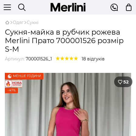
Одяг
Сукні
Сукня-майка в рубчик рожева
Merlini Прато 700001526 розмір
S-M
Артикул:
700001526_1
18 відгуків
МЕНШЕ ГОДИНИ
52
−47%