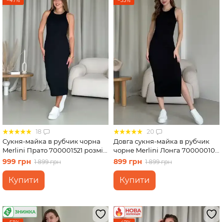
−47%
−53%
18
20
Сукня-майка в рубчик чорна
Довга сукня-майка в рубчик
Merlini Прато 700001521 розмір
чорне Merlini Лонга 700000101
S-M
розмір 42-44 (S-M)
999 грн
899 грн
1 899 грн
1 899 грн
Купити
Купити