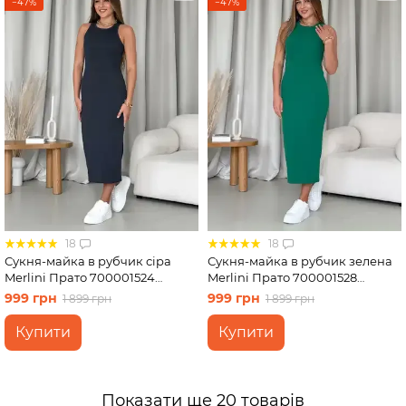
−47%
−47%
18
18
Сукня-майка в рубчик сіра
Сукня-майка в рубчик зелена
Merlini Прато 700001524
Merlini Прато 700001528
розмір L-XL
розмір S-M
999 грн
999 грн
1 899 грн
1 899 грн
Купити
Купити
Показати ще 20 товарів