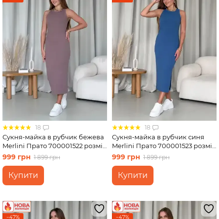
18
18
Сукня-майка в рубчик бежева
Сукня-майка в рубчик синя
Merlini Прато 700001522 розмір
Merlini Прато 700001523 розмір
L-XL
L-XL
999 грн
999 грн
1 899 грн
1 899 грн
Купити
Купити
−47%
−47%