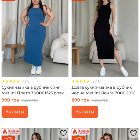
18
20
Сукня-майка в рубчик синя
Довга сукня-майка в рубчик
Merlini Прато 700001523 розмір
чорне Merlini Лонга 700000101
2XL-3XL
розмір 46-48 (L-XL)
999 грн
899 грн
1 899 грн
1 899 грн
Купити
Купити
−47%
−47%