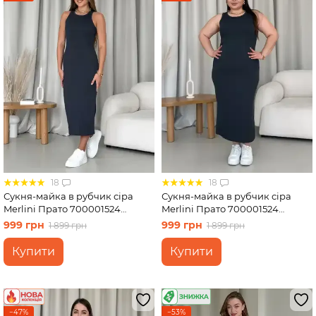
18
18
Сукня-майка в рубчик сіра
Сукня-майка в рубчик сіра
Merlini Прато 700001524
Merlini Прато 700001524
розмір S-M
розмір 2XL-3XL
999 грн
999 грн
1 899 грн
1 899 грн
Купити
Купити
−47%
−53%