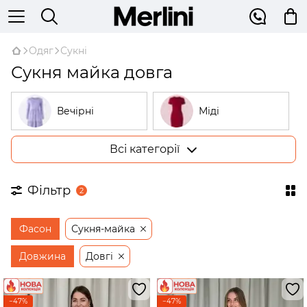
Одяг
Сукні
Сукня майка довга
Вечірні
Міді
Всі категорії
Великі розміри
У рубчик
Фільтр
2
На запах
Трикотажні
Фасон
Сукня-майка
Бежеві
Відкриті плечі
Довжина
Довгі
Сукні-трапеції
−47%
−47%