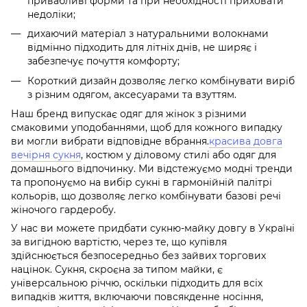
привабливі форми та при необхідності приховати
недоліки;
дихаючий матеріал з натуральними волокнами
відмінно підходить для літніх днів, не ширяє і
забезпечує почуття комфорту;
Короткий дизайн дозволяє легко комбінувати виріб
з різним одягом, аксесуарами та взуттям.
Наш бренд випускає одяг для жінок з різними
смаковими уподобаннями, щоб для кожного випадку
ви могли вибрати відповідне вбрання.
красива довга
вечірня сукня
, костюм у діловому стилі або одяг для
домашнього відпочинку. Ми відстежуємо модні тренди
та пропонуємо на вибір сукні в гармонійній палітрі
кольорів, що дозволяє легко комбінувати базові речі
жіночого гардеробу.
У нас ви можете придбати сукню-майку довгу в Україні
за вигідною вартістю, через те, що купівля
здійснюється безпосередньо без зайвих торгових
націнок. Сукня, скроєна за типом майки, є
універсальною річчю, оскільки підходить для всіх
випадків життя, включаючи повсякденне носіння,