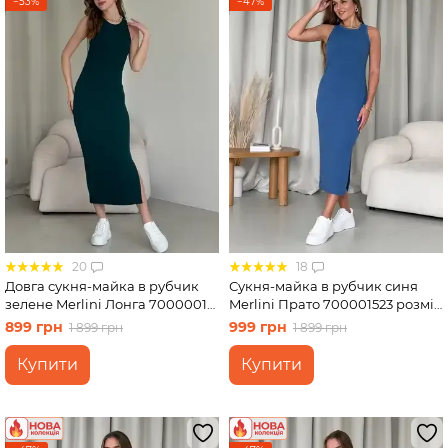
−53%
−47%
20
18
Довга сукня-майка в рубчик
Сукня-майка в рубчик синя
зелене Merlini Лонга 700000112
Merlini Прато 700001523 розмір
розмір 42-44 (S-M)
S-M
899 грн
999 грн
1 899 грн
1 899 грн
Купити
Купити