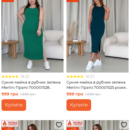
18
18
Сукня-майка в рубчик зелена
Сукня-майка в рубчик зелена
Merlini Прато 700001528
Merlini Прато 700001525 розмір
розмір 2XL-3XL
S-M
999 грн
999 грн
1 899 грн
1 899 грн
Купити
Купити
−47%
−47%