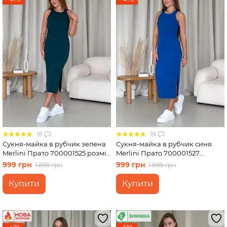
18
18
Сукня-майка в рубчик зелена
Сукня-майка в рубчик синя
Merlini Прато 700001525 розмір
Merlini Прато 700001527
L-XL
розмір L-XL
999 грн
999 грн
1 899 грн
1 899 грн
Купити
Купити