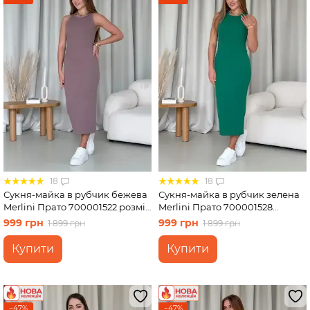
18
18
Сукня-майка в рубчик бежева
Сукня-майка в рубчик зелена
Merlini Прато 700001522 розмір
Merlini Прато 700001528
S-M
розмір L-XL
999 грн
999 грн
1 899 грн
1 899 грн
Купити
Купити
−47%
−47%