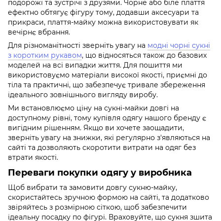
подорожі та зустрічі з друзями. Чорне або біле плаття
ефектно обтягує фігуру тому, додавши аксесуари та
прикраси, плаття-майку можна використовувати як
вечірнє вбрання.
Для різноманітності зверніть увагу на
модні чорні сукні
з коротким рукавом
, що відносяться також до базових
моделей на всі випадки життя. Для пошиття ми
використовуємо матеріали високої якості, приємні до
тіла та практичні, що забезпечує тривале збереження
ідеального зовнішнього вигляду виробу.
Ми встановлюємо ціну на сукні-майки довгі на
доступному рівні, тому купівля одягу нашого бренду є
вигідним рішенням. Якщо ви хочете заощадити,
зверніть увагу на знижки, які регулярно з'являються на
сайті та дозволяють скоротити витрати на одяг без
втрати якості.
Переваги покупки одягу у виробника
Щоб вибрати та замовити довгу сукню-майку,
скористайтесь зручною формою на сайті, та додатково
звіряйтесь з розмірною сіткою, щоб забезпечити
ідеальну посадку по фігурі. Враховуйте, що сукня зшита