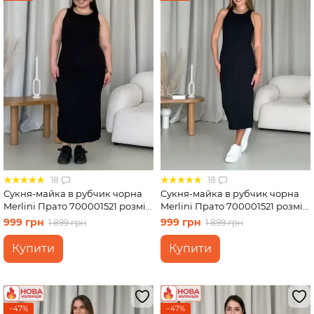
18
18
Сукня-майка в рубчик чорна
Сукня-майка в рубчик чорна
Merlini Прато 700001521 розмір
Merlini Прато 700001521 розмір
2XL-3XL
L-XL
999 грн
999 грн
1 899 грн
1 899 грн
Купити
Купити
−47%
−47%