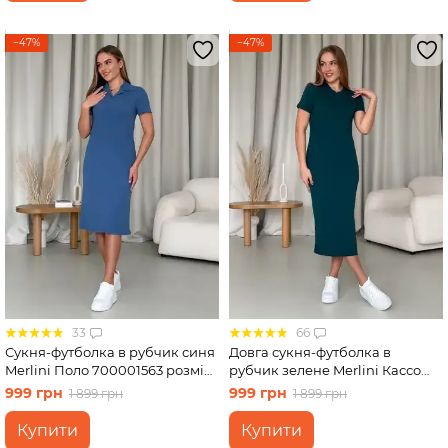
−47%
−47%
33
66
Сукня-футболка в рубчик синя
Довга сукня-футболка в
Merlini Поло 700001563 розмір
рубчик зелене Merlini Кассо
L-XL
700000132 розмір 42-44 (S-M)
999 грн
999 грн
1 899 грн
1 899 грн
Купити
Купити