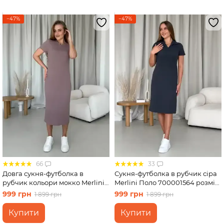
−47%
−47%
66
33
Довга сукня-футболка в
Сукня-футболка в рубчик сіра
рубчик кольори мокко Merlini
Merlini Поло 700001564 розмір
Кассо 700000124 розмір 42-44
L-XL
999 грн
999 грн
1 899 грн
1 899 грн
(S-M)
Купити
Купити