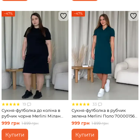
−47%
−47%
19
33
Сукня-футболка до коліна в
Сукня-футболка в рубчик
рубчик чорне Merlini Мілан
зелена Merlini Поло 700001565
700000141 розмір 50-52 (2XL-
розмір S-M
999 грн
999 грн
1 899 грн
1 899 грн
3XL)
Купити
Купити