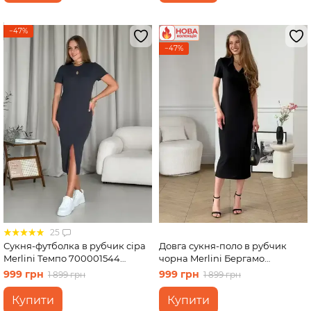
−47%
−47%
25
Сукня-футболка в рубчик сіра
Довга сукня-поло в рубчик
Merlini Темпо 700001544
чорна Merlini Бергамо
розмір L-XL
700002241 розмір 2XL-3XL
999 грн
999 грн
1 899 грн
1 899 грн
Купити
Купити