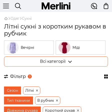
Одяг
Сукні
Літні сукні з коротким рукавом в
рубчик
Вечірні
Міді
Всі категорії
Великі розміри
У рубчик
Фільтр
3
На запах
Трикотажні
Сезон
Літні
Бежеві
Відкриті плечі
Тип тканини
В рубчик
Довжина рукава
Короткий рукав
Сукні-трапеції