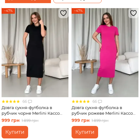
−47%
−47%
66
66
Довга сукня-футболка в
Довга сукня-футболка в
рубчик чорне Merlini Кассо
рубчик рожеве Merlini Кассо
700000121 розмір 46-48 (L-XL)
700000128 розмір 42-44 (S-M)
999 грн
999 грн
1 899 грн
1 899 грн
Купити
Купити