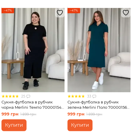
−47%
−47%
25
33
Сукня-футболка в рубчик
Сукня-футболка в рубчик
чорна Merlini Темпо 700001541
зелена Merlini Поло 700001565
розмір 2XL-3XL
розмір L-XL
999 грн
999 грн
1 899 грн
1 899 грн
Купити
Купити