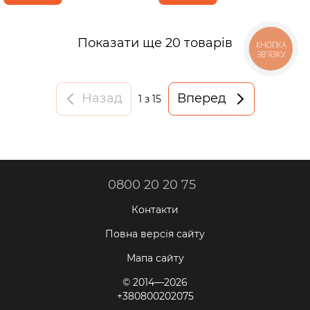
Показати ще 20 товарів
КНОПКА
ЗВ'ЯЗКУ
Назад
Вперед
1
з 15
0800 20 20 75
Контакти
Повна версія сайту
Мапа сайту
© 2014—2026
+380800202075