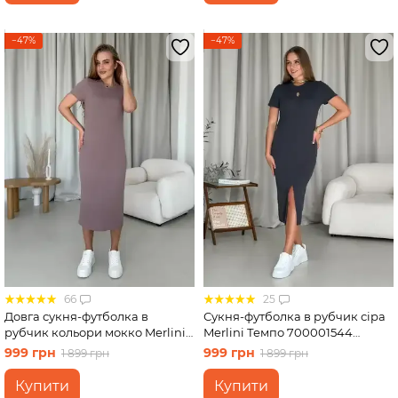
−47%
−47%
66
25
Довга сукня-футболка в
Сукня-футболка в рубчик сіра
рубчик кольори мокко Merlini
Merlini Темпо 700001544
Кассо 700000124 розмір 46-48
розмір S-M
999 грн
999 грн
1 899 грн
1 899 грн
(L-XL)
Купити
Купити