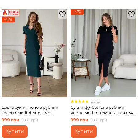
−47%
−47%
25
Довга сукня-поло в рубчик
Сукня-футболка в рубчик
зелена Merlini Бергамо
чорна Merlini Темпо 700001541
700002245 розмір L-XL
розмір L-XL
999 грн
999 грн
1 899 грн
1 899 грн
Купити
Купити