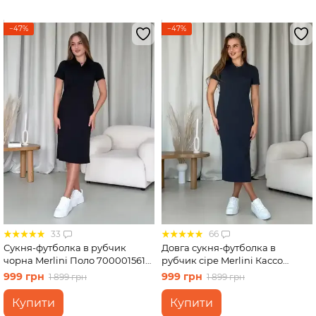
−47%
−47%
33
66
Сукня-футболка в рубчик
Довга сукня-футболка в
чорна Merlini Поло 700001561
рубчик сіре Merlini Кассо
розмір S-M
700000130 розмір 46-48 (L-XL)
999 грн
999 грн
1 899 грн
1 899 грн
Купити
Купити