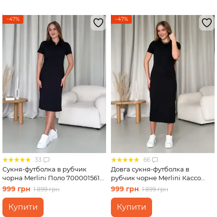
−47%
−47%
33
66
Сукня-футболка в рубчик
Довга сукня-футболка в
чорна Merlini Поло 700001561
рубчик чорне Merlini Кассо
розмір L-XL
700000121 розмір 42-44 (S-M)
999 грн
999 грн
1 899 грн
1 899 грн
Купити
Купити