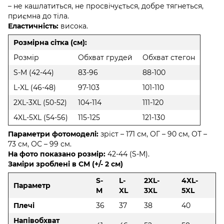
– не кашлатиться, не просвічується, добре тягнеться,
приємна до тіла.
Еластичність:
висока.
Розмірна сітка (см):
Розмір
Обхват грудей
Обхват стегон
S-M (42-44)
83-96
88-100
L-XL (46-48)
97-103
101-110
2XL-3XL (50-52)
104-114
111-120
4XL-5XL (54-56)
115-125
121-130
Параметри фотомоделі:
зріст – 171 см, ОГ – 90 см, ОТ –
73 см, ОС – 99 см.
На фото показано розмір:
42-44 (S-M).
Заміри зроблені в СМ (+/- 2 см)
S-
L-
2XL-
4XL-
Параметр
M
XL
3XL
5XL
Плечі
36
37
38
40
Напівобхват