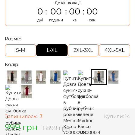
До кінця акції
0
00
00
00
дні
години
хв
сек
Розмір
S-M
L-XL
2XL-3XL
4XL-5XL
Колір
Залишилось:
3
Купили: 14
999 грн
1 899 грн