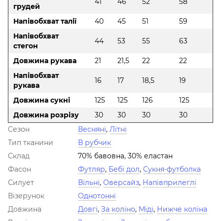
41
46
52
58
грудей
Напівобхват талії
40
45
51
59
Напівобхват
44
53
55
63
стегон
Довжина рукава
21
21,5
22
22
Напівобхват
16
17
18,5
19
рукава
Довжина сукні
125
125
126
125
Довжина розрізу
30
30
30
30
Сезон
Весняні
,
Літні
Тип тканини
В рубчик
Склад
70% бавовна, 30% еластан
Фасон
Футляр
,
Бебі дол
,
Сукня-футболка
Силует
Вільні
,
Оверсайз
,
Напівприлеглі
Візерунок
Однотонні
Довжина
Довгі
,
За коліно
,
Міді
,
Нижче коліна