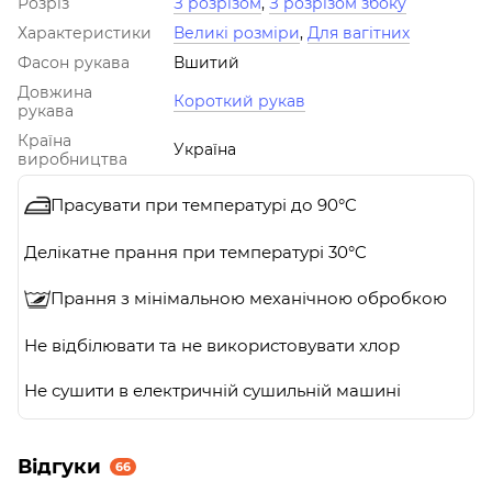
Розріз
З розрізом
,
З розрізом збоку
Характеристики
Великі розміри
,
Для вагітних
Фасон рукава
Вшитий
Довжина
Короткий рукав
рукава
Країна
Україна
виробництва
Прасувати при температурі до 90°C
Делікатне прання при температурі 30°C
Прання з мінімальною механічною обробкою
Не відбілювати та не використовувати хлор
Не сушити в електричній сушильній машині
Відгуки
66