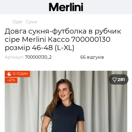
Одяг
Сукні
Довга сукня-футболка в рубчик
сіре Merlini Кассо 700000130
розмір 46-48 (L-XL)
Артикул:
700000130_2
66 відгуків
15 ГОДИН
281
−47%