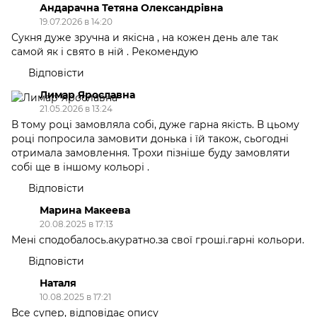
Андарачна Тетяна Олександрівна
19.07.2026 в 14:20
Сукня дуже зручна и якісна , на кожен день але так
самой як і свято в ній . Рекомендую
Відповісти
Лимар Ярославна
21.05.2026 в 13:24
В тому році замовляла собі, дуже гарна якість. В цьому
році попросила замовити донька і їй також, сьогодні
отримала замовлення. Трохи пізніше буду замовляти
собі ще в іншому кольорі .
Відповісти
Марина Макеева
20.08.2025 в 17:13
Мені сподобалось.акуратно.за свої гроші.гарні кольори.
Відповісти
Наталя
10.08.2025 в 17:21
Все супер, відповідає опису