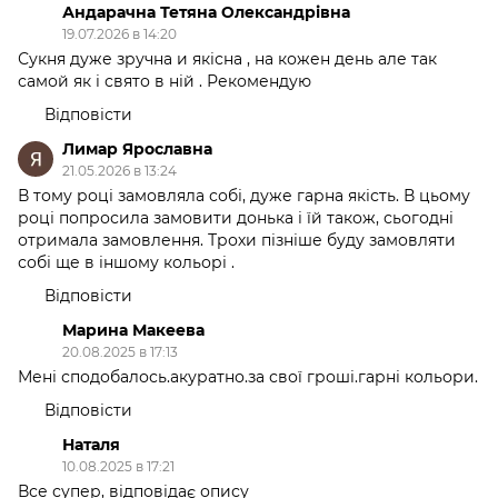
Андарачна Тетяна Олександрівна
19.07.2026 в 14:20
Сукня дуже зручна и якісна , на кожен день але так
самой як і свято в ній . Рекомендую
Відповісти
Лимар Ярославна
21.05.2026 в 13:24
В тому році замовляла собі, дуже гарна якість. В цьому
році попросила замовити донька і їй також, сьогодні
отримала замовлення. Трохи пізніше буду замовляти
собі ще в іншому кольорі .
Відповісти
Марина Макеева
20.08.2025 в 17:13
Мені сподобалось.акуратно.за свої гроші.гарні кольори.
Відповісти
Наталя
10.08.2025 в 17:21
Все супер, відповідає опису