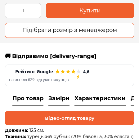
Купити
Підібрати розмір з менеджером
🚚 Відправимо [delivery-range]
Рейтинг Google
4,6
на основі 629 відгуків покупців
Про товар
Заміри
Характеристики
До
Відео-огляд товару
Довжина:
125 см.
Тканина:
турецький рубчик (70% бавовна, 30% еластан)