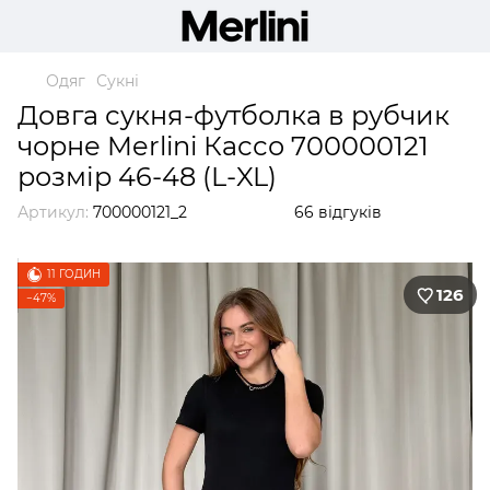
Одяг
Сукні
Довга сукня-футболка в рубчик
чорне Merlini Кассо 700000121
розмір 46-48 (L-XL)
Артикул:
700000121_2
66 відгуків
11 ГОДИН
126
−47%