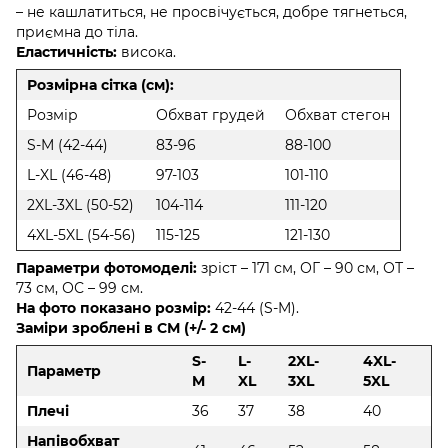
– не кашлатиться, не просвічується, добре тягнеться,
приємна до тіла.
Еластичність:
висока.
Розмірна сітка (см):
Розмір
Обхват грудей
Обхват стегон
S-M (42-44)
83-96
88-100
L-XL (46-48)
97-103
101-110
2XL-3XL (50-52)
104-114
111-120
4XL-5XL (54-56)
115-125
121-130
Параметри фотомоделі:
зріст – 171 см, ОГ – 90 см, ОТ –
73 см, ОС – 99 см.
На фото показано розмір:
42-44 (S-M).
Заміри зроблені в СМ (+/- 2 см)
S-
L-
2XL-
4XL-
Параметр
M
XL
3XL
5XL
Плечі
36
37
38
40
Напівобхват