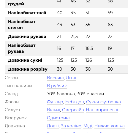
41
46
52
58
грудей
Напівобхват талії
40
45
51
59
Напівобхват
44
53
55
63
стегон
Довжина рукава
21
21,5
22
22
Напівобхват
16
17
18,5
19
рукава
Довжина сукні
125
125
126
125
Довжина розрізу
30
30
30
30
Сезон
Весняні
,
Літні
Тип тканини
В рубчик
Склад
70% бавовна, 30% еластан
Фасон
Футляр
,
Бебі дол
,
Сукня-футболка
Силует
Вільні
,
Оверсайз
,
Напівприлеглі
Візерунок
Однотонні
Довжина
Довгі
,
За коліно
,
Міді
,
Нижче коліна