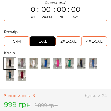
До кінця акції
0
00
00
00
дні
години
хв
сек
Розмір
S-M
L-XL
2XL-3XL
4XL-5XL
Колір
Залишилось:
3
Купили: 24
999 грн
1 899 грн