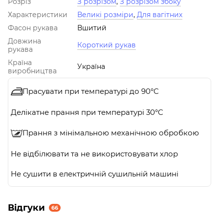
Розріз
З розрізом
,
З розрізом збоку
Характеристики
Великі розміри
,
Для вагітних
Фасон рукава
Вшитий
Довжина
Короткий рукав
рукава
Країна
Україна
виробництва
Прасувати при температурі до 90°C
Делікатне прання при температурі 30°C
Прання з мінімальною механічною обробкою
Не відбілювати та не використовувати хлор
Не сушити в електричній сушильній машині
Відгуки
66