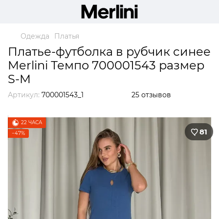
Одежда
Платья
Платье-футболка в рубчик синее
Merlini Темпо 700001543 размер
S-M
Артикул:
700001543_1
25 отзывов
22 ЧАСА
81
−47%