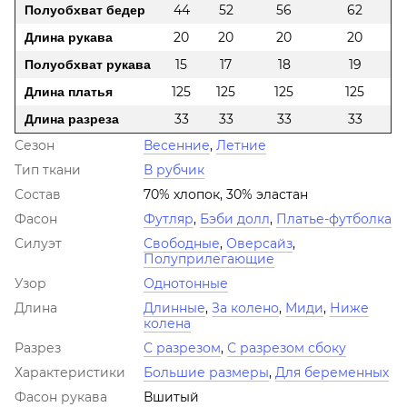
Полуобхват бедер
44
52
56
62
Длина рукава
20
20
20
20
Полуобхват рукава
15
17
18
19
Длина платья
125
125
125
125
Длина разреза
33
33
33
33
Сезон
Весенние
,
Летние
Тип ткани
В рубчик
Состав
70% хлопок, 30% эластан
Фасон
Футляр
,
Бэби долл
,
Платье-футболка
Силуэт
Свободные
,
Оверсайз
,
Полуприлегающие
Узор
Однотонные
Длина
Длинные
,
За колено
,
Миди
,
Ниже
колена
Разрез
С разрезом
,
С разрезом сбоку
Характеристики
Большие размеры
,
Для беременных
Фасон рукава
Вшитый