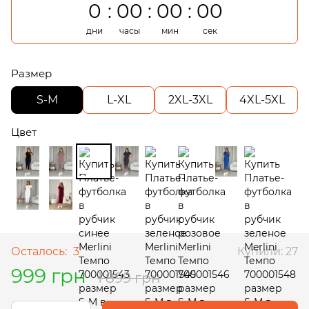
0
00
00
00
дни
часы
мин
сек
Размер
S-M
L-XL
2XL-3XL
4XL-5XL
Цвет
Осталось:
3
Купили: 27
999 грн
1 899 грн