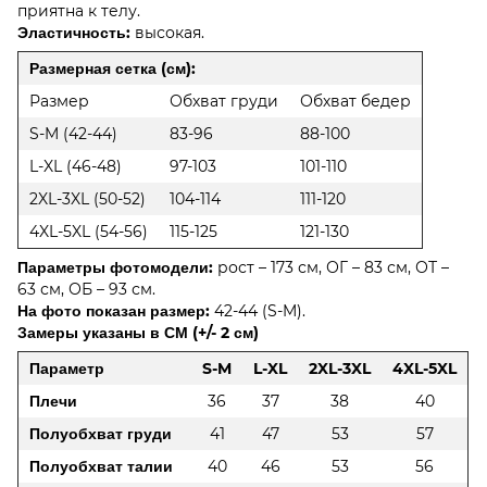
приятна к телу.
Эластичность:
высокая.
Размерная сетка (см):
Размер
Обхват груди
Обхват бедер
S-M (42-44)
83-96
88-100
L-XL (46-48)
97-103
101-110
2XL-3XL (50-52)
104-114
111-120
4XL-5XL (54-56)
115-125
121-130
Параметры фотомодели:
рост – 173 см, ОГ – 83 см, ОТ –
63 см, ОБ – 93 см.
На фото показан размер:
42-44 (S-M).
Замеры указаны в СМ (+/- 2 см)
Параметр
S-M
L-XL
2XL-3XL
4XL-5XL
Плечи
36
37
38
40
Полуобхват груди
41
47
53
57
Полуобхват талии
40
46
53
56