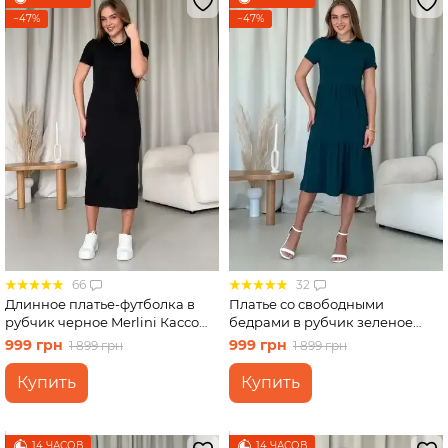
трапеции
−47%
−47%
66
32
Длинное платье-футболка в
Платье со свободными
рубчик черное Merlini Кассо
бедрами в рубчик зеленое
700000121 размер 46-48 (L-XL)
Merlini Реджо 700001585
999 грн
999 грн
1 899 грн
1 899 грн
размер S-M
Купить
Купить
14 ЧАСОВ
14 ЧАСОВ