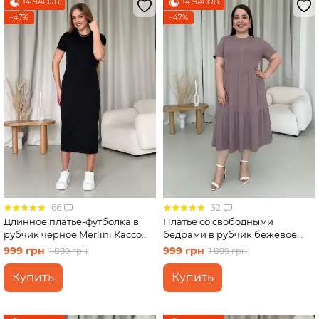
14 ЧАСОВ
14 ЧАСОВ
−47%
−47%
66
32
Длинное платье-футболка в
Платье со свободными
рубчик черное Merlini Кассо
бедрами в рубчик бежевое
700000121 размер 42-44 (S-M)
Merlini Реджо 700001582
999 грн
999 грн
1 899 грн
1 899 грн
размер 2XL-3XL
Купить
Купить