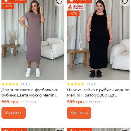
−47%
−47%
66
18
Длинное платье-футболка в
Платье-майка в рубчик черное
рубчик цвета мокко Merlini
Merlini Прато 700001521
Кассо 700000124 размер 42-44
размер 2XL-3XL
999 грн
999 грн
1 899 грн
1 899 грн
(S-M)
Купить
Купить