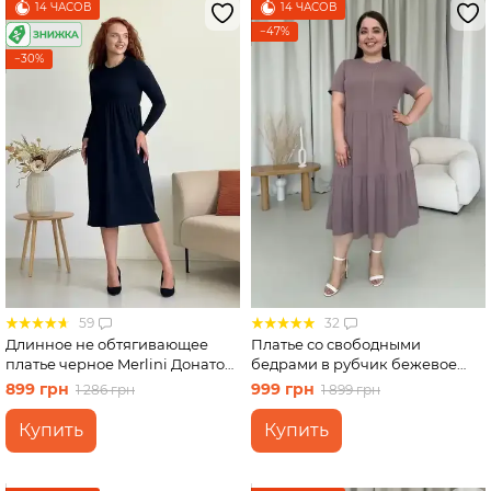
14 ЧАСОВ
14 ЧАСОВ
−47%
−30%
59
32
Длинное не обтягивающее
Платье со свободными
платье черное Merlini Донато
бедрами в рубчик бежевое
700001381 размер 46-48 (L-XL)
Merlini Реджо 700001582
899 грн
999 грн
1 286 грн
1 899 грн
размер 4XL-5XL
Купить
Купить