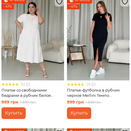
14 ЧАСОВ
14 ЧАСОВ
−47%
−47%
32
25
Платье со свободными
Платье-футболка в рубчик
бедрами в рубчик белое
черное Merlini Темпо
Merlini Реджо 700001589
700001541 размер L-XL
999 грн
999 грн
1 899 грн
1 899 грн
размер 2XL-3XL
Купить
Купить