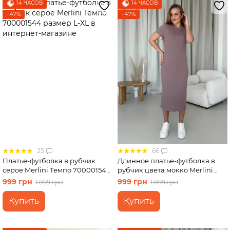
14 ЧАСОВ
14 ЧАСОВ
−47%
−47%
25
66
Платье-футболка в рубчик
Длинное платье-футболка в
серое Merlini Темпо 700001544
рубчик цвета мокко Merlini
размер L-XL
Кассо 700000124 размер 46-48
999 грн
999 грн
1 899 грн
1 899 грн
(L-XL)
Купить
Купить