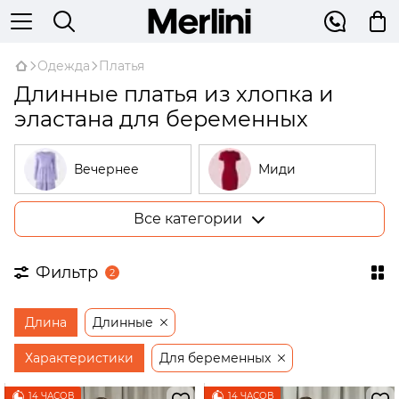
Одежда
Платья
Длинные платья из хлопка и
эластана для беременных
Вечернее
Миди
Все категории
Большие
В рубчик
размеры
Фильтр
2
На запах
Трикотажные
Длина
Длинные
Открытые
Бежевые
плечи
Характеристики
Для беременных
Платья-
14 ЧАСОВ
14 ЧАСОВ