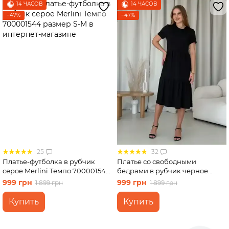
14 ЧАСОВ
14 ЧАСОВ
−47%
−47%
25
32
Платье-футболка в рубчик
Платье со свободными
серое Merlini Темпо 700001544
бедрами в рубчик черное
размер S-M
Merlini Реджо 700001581
999 грн
999 грн
1 899 грн
1 899 грн
размер S-M
Купить
Купить