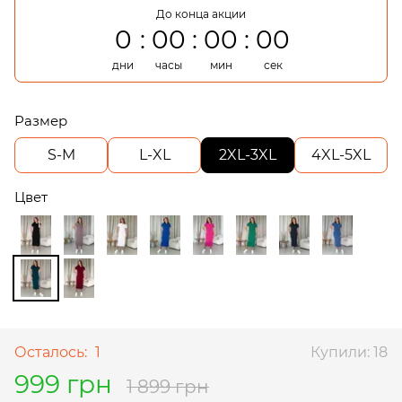
До конца акции
0
00
00
00
дни
часы
мин
сек
Размер
S-M
L-XL
2XL-3XL
4XL-5XL
Цвет
Осталось:
1
Купили: 18
999 грн
1 899 грн