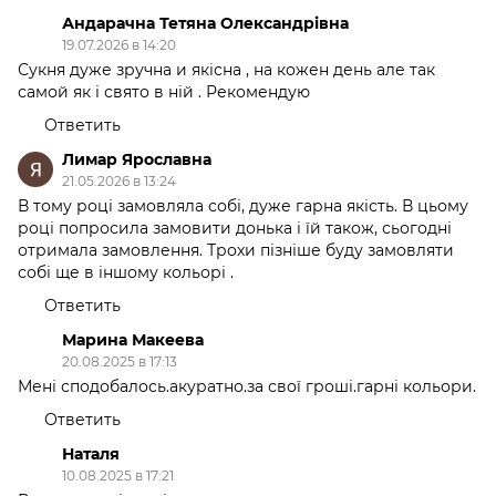
Андарачна Тетяна Олександрівна
19.07.2026 в 14:20
Сукня дуже зручна и якісна , на кожен день але так
самой як і свято в ній . Рекомендую
Ответить
Лимар Ярославна
21.05.2026 в 13:24
В тому році замовляла собі, дуже гарна якість. В цьому
році попросила замовити донька і їй також, сьогодні
отримала замовлення. Трохи пізніше буду замовляти
собі ще в іншому кольорі .
Ответить
Марина Макеева
20.08.2025 в 17:13
Мені сподобалось.акуратно.за свої гроші.гарні кольори.
Ответить
Наталя
10.08.2025 в 17:21