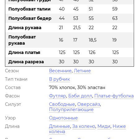
Полуобхват талии
40
45
51
59
Полуобхват бедер
44
53
55
63
Длина рукава
21
21,5
22
22
Полуобхват
16
17
18,5
19
рукава
Длина платья
125
125
126
125
Длина разреза
30
30
30
30
Сезон
Весенние
,
Летние
Тип ткани
В рубчик
Состав
70% хлопок, 30% эластан
Фасон
Футляр
,
Бэби долл
,
Платье-футболка
Силуэт
Свободные
,
Оверсайз
,
Полуприлегающие
Узор
Однотонные
Длина
Длинные
,
За колено
,
Миди
,
Ниже
колена