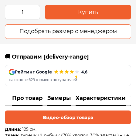
Купить
Подобрать размер с менеджером
🚚 Отправим [delivery-range]
Рейтинг Google
4,6
на основе 629 отзывов покупателей
Про товар
Замеры
Характеристики
У
Видео-обзор товара
Длина:
125 см.
Ткань:
турецкий рубчик (70% хлопок, 30% эластан) – не