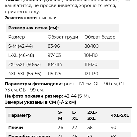
кашлатится, не просвечивается, хорошо тянется,
приятен к телу.
Эластичность:
высокая.
Размерная сетка (см):
Размер
Обхват груди
Обхват бедер
S-M (42-44)
83-96
88-100
L-XL (46-48)
97-103
101-110
2XL-3XL (50-52)
104-114
111-120
4XL-5XL (54-56)
115-125
121-130
Параметры фотомодели:
рост – 171 см, ОГ – 90 см, ОТ –
73 см, ОБ – 99 см.
На фото показан размер:
42-44 (S-M).
Замеры указаны в СМ (+/- 2 см)
S-
L-
2XL-
Параметр
4XL-5XL
M
XL
3XL
Плечи
36
37
38
40
Полуобхват груди
41
46
52
58