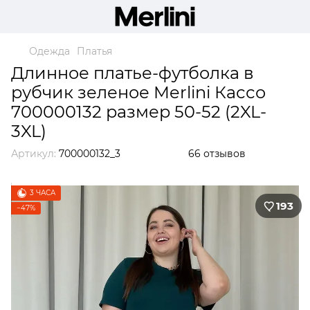
Одежда
Платья
Длинное платье-футболка в
рубчик зеленое Merlini Кассо
700000132 размер 50-52 (2XL-
3XL)
Артикул:
700000132_3
66 отзывов
3 ЧАСА
193
−47%