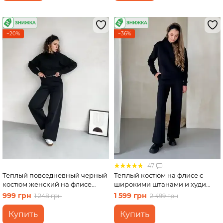
−20%
−36%
47
Теплый повседневный черный
Теплый костюм на флисе с
костюм женский на флисе
широкими штанами и худи
двойка: реглан, брюки клеш
черный Merlini Тулон
999 грн
1 599 грн
1 248 грн
2 499 грн
Марсала 100000200, размер
100001061, размер 50-52 (2XL-
46-48
3XL)
Купить
Купить