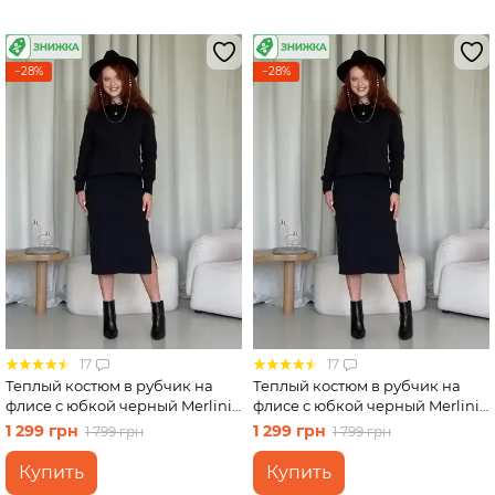
−28%
−28%
17
17
Теплый костюм в рубчик на
Теплый костюм в рубчик на
флисе с юбкой черный Merlini
флисе с юбкой черный Merlini
Арно 100001341 размер S-M
Арно 100001341 размер L-XL
1 299 грн
1 299 грн
1 799 грн
1 799 грн
(42-44)
(46-48)
Купить
Купить