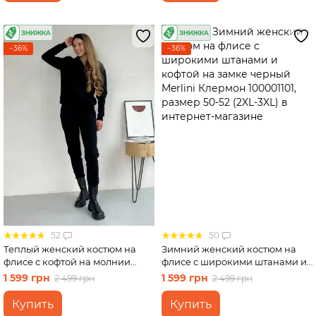
−36%
−36%
52
50
Теплый женский костюм на
Зимний женский костюм на
флисе с кофтой на молнии
флисе с широкими штанами и
черный Merlini Анже
кофтой на замке черный
1 599 грн
1 599 грн
2 499 грн
2 499 грн
100001081, размер 50-52 (2XL-
Merlini Клермон 100001101,
3XL)
размер 50-52 (2XL-3XL)
Купить
Купить