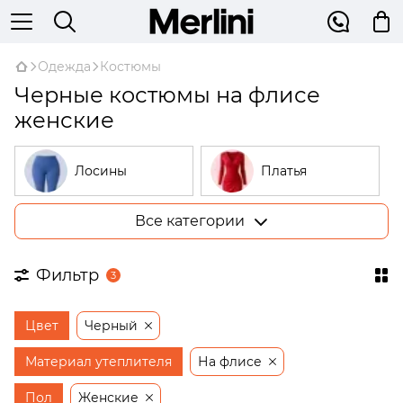
Одежда
Костюмы
Черные костюмы на флисе
женские
Лосины
Платья
Все категории
Костюмы
Гольфы
Фильтр
3
Пижамы
Худи
Цвет
Черный
Рубашки
Жилетки
Материал утеплителя
На флисе
Пол
Женские
Штаны
Жакеты