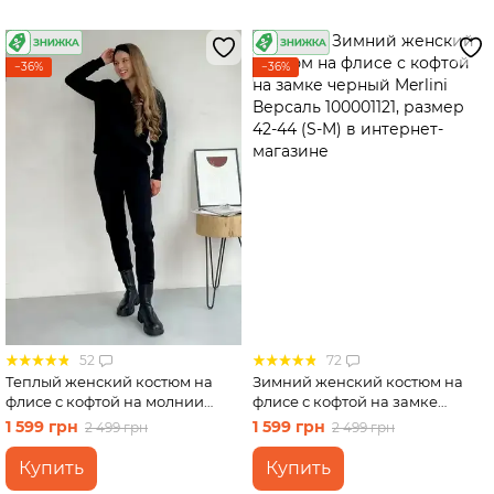
−36%
−36%
52
72
Теплый женский костюм на
Зимний женский костюм на
флисе с кофтой на молнии
флисе с кофтой на замке
черный Merlini Анже
черный Merlini Версаль
1 599 грн
1 599 грн
2 499 грн
2 499 грн
100001081, размер 42-44 (S-M)
100001121, размер 42-44 (S-M)
Купить
Купить