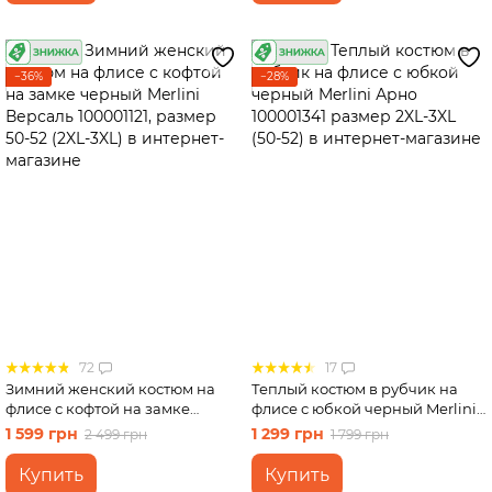
−36%
−28%
72
17
Зимний женский костюм на
Теплый костюм в рубчик на
флисе с кофтой на замке
флисе с юбкой черный Merlini
черный Merlini Версаль
Арно 100001341 размер 2XL-
1 599 грн
1 299 грн
2 499 грн
1 799 грн
100001121, размер 50-52 (2XL-
3XL (50-52)
3XL)
Купить
Купить