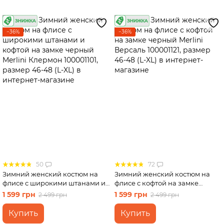
−36%
−36%
50
72
Зимний женский костюм на
Зимний женский костюм на
флисе с широкими штанами и
флисе с кофтой на замке
кофтой на замке черный
черный Merlini Версаль
1 599 грн
1 599 грн
2 499 грн
2 499 грн
Merlini Клермон 100001101,
100001121, размер 46-48 (L-XL)
размер 46-48 (L-XL)
Купить
Купить