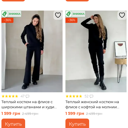
−36%
−36%
47
52
Теплый костюм на флисе с
Теплый женский костюм на
широкими штанами и худи
флисе с кофтой на молнии
черный Merlini Тулон
черный Merlini Анже
1 599 грн
1 599 грн
2 499 грн
2 499 грн
100001061, размер 54-56 (4XL-
100001081, размер 54-56 (4XL-
5XL)
5XL)
Купить
Купить