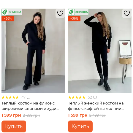
−36%
−36%
47
52
Теплый костюм на флисе с
Теплый женский костюм на
широкими штанами и худи
флисе с кофтой на молнии
черный Merlini Тулон
черный Merlini Анже
1 599 грн
1 599 грн
2 499 грн
2 499 грн
100001061, размер 46-48 (L-XL)
100001081, размер 46-48 (L-XL)
Купить
Купить