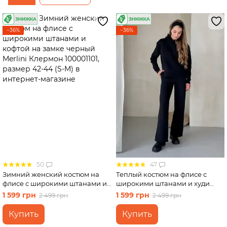
Юбки
Велосипедки
−36%
−36%
Футболки
50
47
Зимний женский костюм на
Теплый костюм на флисе с
флисе с широкими штанами и
широкими штанами и худи
кофтой на замке черный
черный Merlini Тулон
1 599 грн
1 599 грн
2 499 грн
2 499 грн
Merlini Клермон 100001101,
100001061, размер 42-44 (S-M)
размер 42-44 (S-M)
Купить
Купить