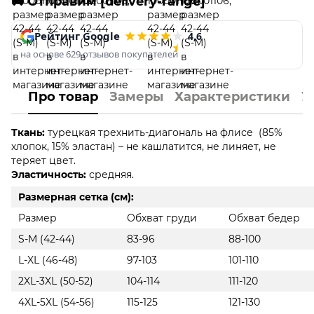
🚚 Отправим [delivery-range]
Рейтинг Google
4,6
на основе 629 отзывов покупателей
Про товар
Замеры
Характеристики
У
Ткань:
турецкая трехнить-диагональ на флисе (85%
хлопок, 15% эластан) – не кашлатится, не линяет, не
теряет цвет.
Эластичность:
средняя.
Размерная сетка (см):
Размер
Обхват груди
Обхват бедер
S-M (42-44)
83-96
88-100
L-XL (46-48)
97-103
101-110
2XL-3XL (50-52)
104-114
111-120
4XL-5XL (54-56)
115-125
121-130