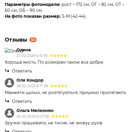
Параметры фотомодели:
рост – 172 см, ОГ – 82 см, ОТ –
60 см, ОБ – 90 см.
На фото показан размер:
S-M (42-44).
Отзывы
50
Олена
22.02.2026 в 15:39
Хороша якість. По розмірам також все добре
Ответить
Оля Кондор
28.02.2025 в 17:38
Манжети щільні, не розтягуються, приємно прилягають
Ответить
Ольга Мелконян
24.02.2025 в 07:56
Зручно працювати, не тисне, не зковує рухів
Ответить