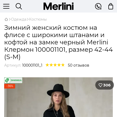
Одежда
Костюмы
Зимний женский костюм на
флисе с широкими штанами и
кофтой на замке черный Merlini
Клермон 100001101, размер 42-44
(S-M)
Артикул:
100001101_1
50 отзывов
306
−36%