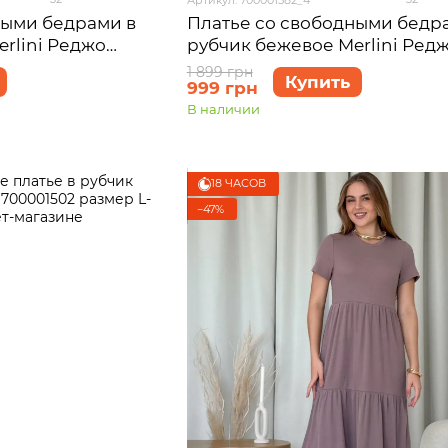
ными бедрами в
Платье со свободными бедр
rlini Реджо
рубчик бежевое Merlini Ред
2XL-3XL
700001582 размер 4XL-5XL
1 899 грн
Купить
999 грн
В наличии
18 ЧАСОВ
−47%