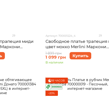
29
29
Артикул: 700001224_4
 трапеция миди
Свободное платье трапеция
i Маркони
цвет мокко Merlini Маркони
50-52 (2XL-3XL)
700001224 размер 54-56 (4XL
1 899 грн
ь
Купить
1 099 грн
В наличии
18 ЧАСОВ
−20%