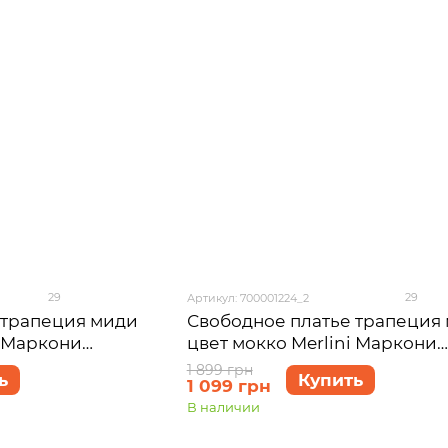
29
29
Артикул: 700001224_2
 трапеция миди
Свободное платье трапеция
i Маркони
цвет мокко Merlini Маркони
42-44 (S-M)
700001224 размер 46-48 (L-XL
1 899 грн
ь
Купить
1 099 грн
В наличии