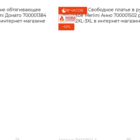
18 ЧАСОВ
−42%
59
86
Артикул: 700001502_3