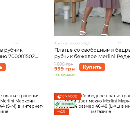
86
32
Артикул: 700001582_2
в рубчик
Платье со свободными бедр
нно 700001502
рубчик бежевое Merlini Ред
700001582 размер L-XL
1 899 грн
ь
Купить
999 грн
В наличии
18 ЧАСОВ
−42%