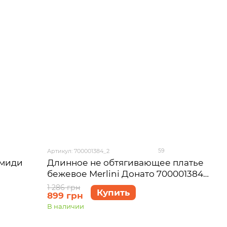
59
Артикул: 700001384_2
 миди
Длинное не обтягивающее платье
бежевое Merlini Донато 700001384
)
размер 46-48 (L-XL)
1 286 грн
Купить
899 грн
В наличии