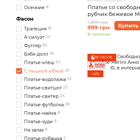
Платье со свобод
8
Осенние
рубчик бежевое Me
Фасон
700001582 размер 
1 899 грн
Купить
999 грн
16
Трапеция
В наличии
24
А-силуэт
64
Футляр
56
Бэби долл
18 ЧАСОВ
20
Платье-клёш
20
С пышной юбкой
−42%
52
Платье-водолазка
20
Платье-свитшот
24
Платье-свитер
28
Платье-футболка
8
Платье-майка
8
Платье-худи
8
На запах
2
Платье-рубашка