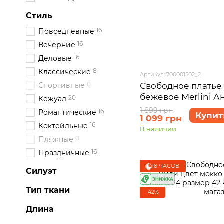
Стиль
16
Повседневные
16
Вечерние
16
Деловые
8
Классические
Артикул: 700001502_2
0
Свободное платье 
Спортивные
бежевое Merlini А
20
Кежуал
размер L-XL
1 899 грн
16
Романтические
Купит
1 099 грн
16
Коктейльные
В наличии
0
Пляжные
16
Праздничные
18 ЧАСОВ
Силуэт
Тип ткани
−42%
Длина