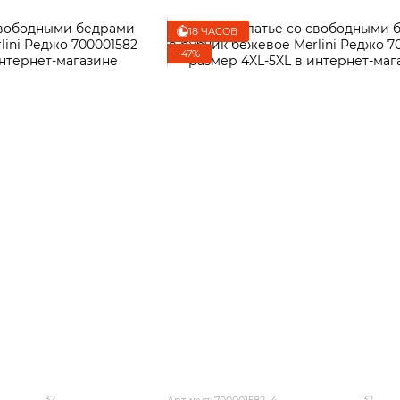
18 ЧАСОВ
−47%
32
32
Артикул: 700001582_4