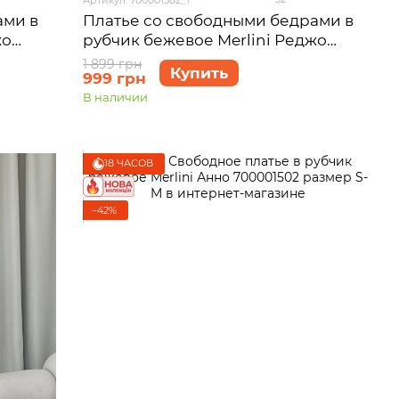
ами в
Платье со свободными бедрами в
жо
рубчик бежевое Merlini Реджо
700001582 размер S-M
1 899 грн
Купить
999 грн
В наличии
18 ЧАСОВ
−42%