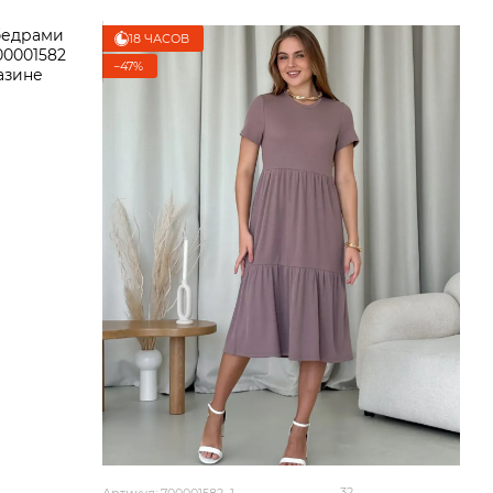
18 ЧАСОВ
−47%
32
Артикул: 700001582_1