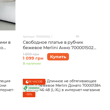
86
Артикул: 700001502_1
ами в
Свободное платье в рубчик
жо
бежевое Merlini Анно 700001502
размер S-M
1 899 грн
Купить
1 099 грн
В наличии
18 ЧАСОВ
−30%