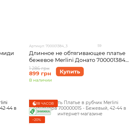
59
Артикул: 700001384_3
 миди
Длинное не обтягивающее платье
бежевое Merlini Донато 700001384
-5XL)
размер 50-52 (2XL-3XL)
1 286 грн
Купить
899 грн
В наличии
18 ЧАСОВ
−20%