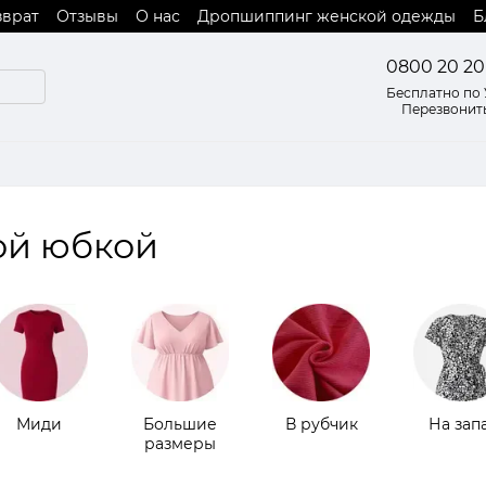
зврат
Отзывы
О нас
Дропшиппинг женской одежды
Б
 оферты
0800 20 20
Бесплатно по
Перезвонит
ой юбкой
Миди
Большие
В рубчик
На зап
размеры