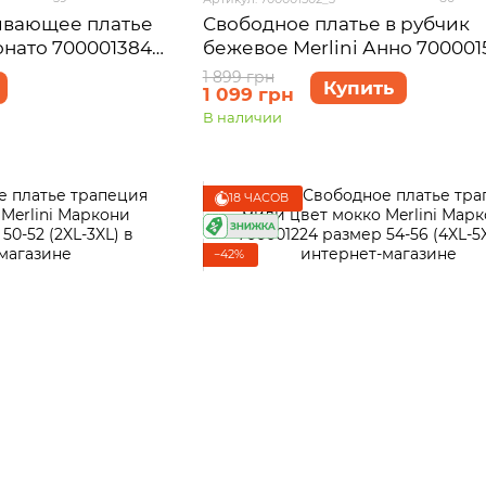
ивающее платье
Свободное платье в рубчик
онато 700001384
бежевое Merlini Анно 700001
)
размер 2XL-3XL
1 899 грн
Купить
1 099 грн
В наличии
18 ЧАСОВ
−42%