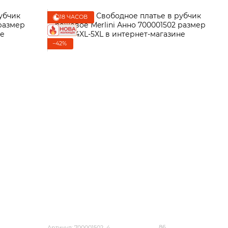
18 ЧАСОВ
−42%
86
Артикул: 700001502_4