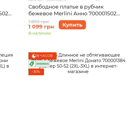
Свободное платье в рубчик
502
бежевое Merlini Анно 700001502
размер 4XL-5XL
1 899 грн
Купить
1 099 грн
В наличии
18 ЧАСОВ
−30%