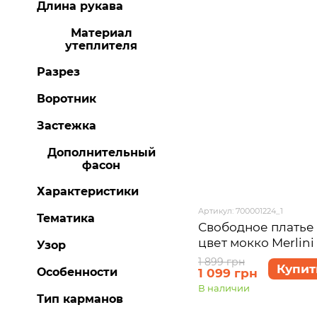
Длина рукава
Материал
утеплителя
Разрез
Воротник
Застежка
Дополнительный
фасон
Характеристики
Артикул: 700001224_1
Тематика
Свободное платье
цвет мокко Merlin
Узор
700001224 размер 
1 899 грн
Купит
Особенности
1 099 грн
В наличии
Тип карманов