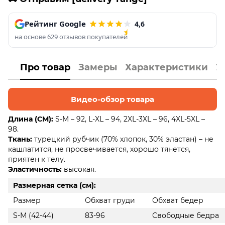
Рейтинг Google
4,6
на основе 629 отзывов покупателей
Про товар
Замеры
Характеристики
У
Видео-обзор товара
Длина (СМ):
S-M – 92, L-XL – 94, 2XL-3XL – 96, 4XL-5XL –
98.
Ткань:
турецкий рубчик (70% хлопок, 30% эластан) – не
кашлатится, не просвечивается, хорошо тянется,
приятен к телу.
Эластичность:
высокая.
Размерная сетка (см):
Размер
Обхват груди
Обхват бедер
S-M (42-44)
83-96
Свободные бедра