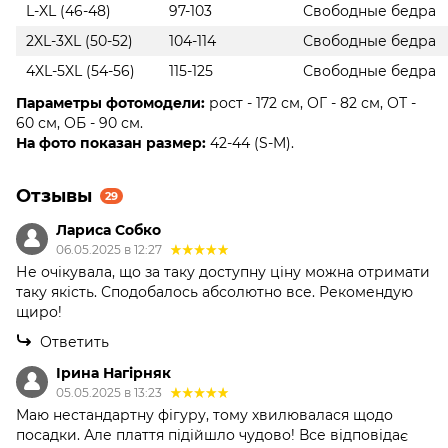
L-XL (46-48)
97-103
Свободные бедра
2XL-3XL (50-52)
104-114
Свободные бедра
4XL-5XL (54-56)
115-125
Свободные бедра
Параметры фотомодели:
рост - 172 см, ОГ - 82 см, ОТ -
60 см, ОБ - 90 см.
На фото показан размер:
42-44 (S-M).
Отзывы
29
Лариса Собко
06.05.2025 в 12:27
Не очікувала, що за таку доступну ціну можна отримати
таку якість. Сподобалось абсолютно все. Рекомендую
щиро!
Ответить
Ірина Нагірняк
05.05.2025 в 13:23
Маю нестандартну фігуру, тому хвилювалася щодо
посадки. Але плаття підійшло чудово! Все відповідає