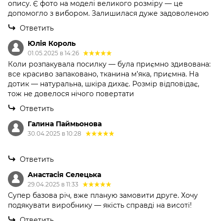
опису. Є фото на моделі великого розміру — це
допомогло з вибором. Залишилася дуже задоволеною
Ответить
Юлія Король
01.05.2025 в 14:26
Коли розпакувала посилку — була приємно здивована:
все красиво запаковано, тканина м’яка, приємна. На
дотик — натуральна, шкіра дихає. Розмір відповідає,
тож не довелося нічого повертати
Ответить
Галина Паймьонова
30.04.2025 в 10:28
Ответить
Анастасія Селецька
29.04.2025 в 11:33
Супер базова річ, вже планую замовити друге. Хочу
подякувати виробнику — якість справді на висоті!
Ответить