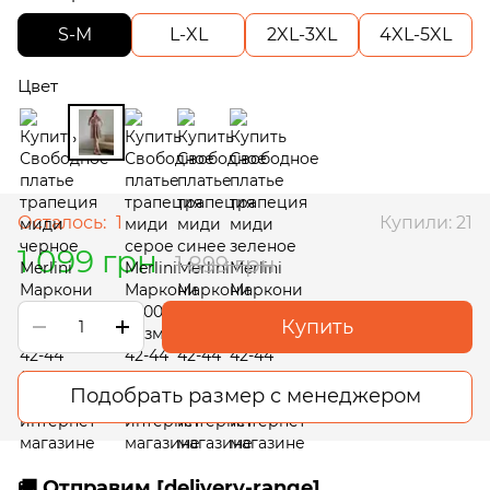
S-M
L-XL
2XL-3XL
4XL-5XL
Цвет
Осталось:
1
Купили: 21
1 099 грн
1 899 грн
Купить
Подобрать размер с менеджером
🚚 Отправим [delivery-range]