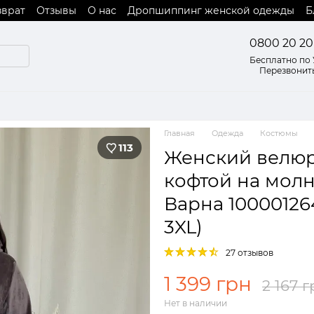
зврат
Отзывы
О нас
Дропшиппинг женской одежды
Б
 оферты
0800 20 20
Бесплатно по
Перезвонит
Главная
Одежда
Костюмы
113
Женский велюр
кофтой на молн
Варна 10000126
3XL)
27 отзывов
1 399 грн
2 167 г
Нет в наличии