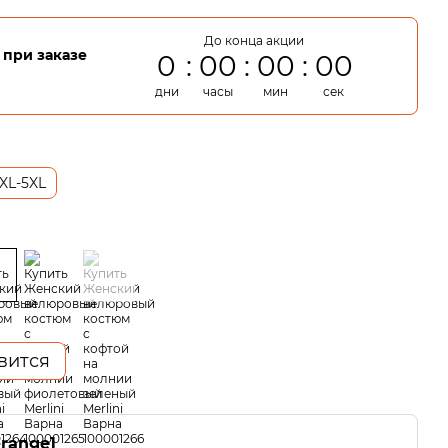
До конца акции
при заказе
0
00
00
00
дни
часы
мин
сек
XL-5XL
вится
-range]