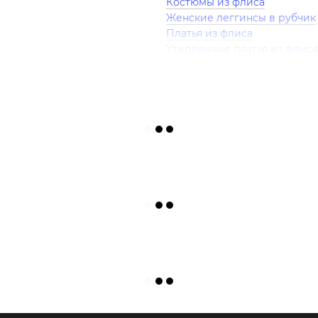
Костюмы из флиса
Женские леггинсы в рубчик
Платья из флиса
Утепленные платья из флиса