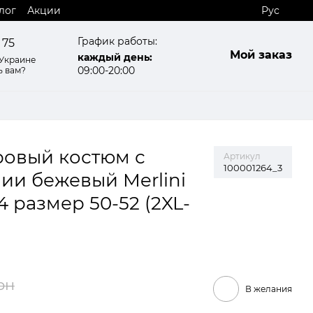
лог
Акции
Рус
График работы:
 75
Мой заказ
каждый день:
 Украине
09:00-20:00
ь вам?
овый костюм с
Артикул
100001264_3
ии бежевый Merlini
4 размер 50-52 (2XL-
рн
В желания