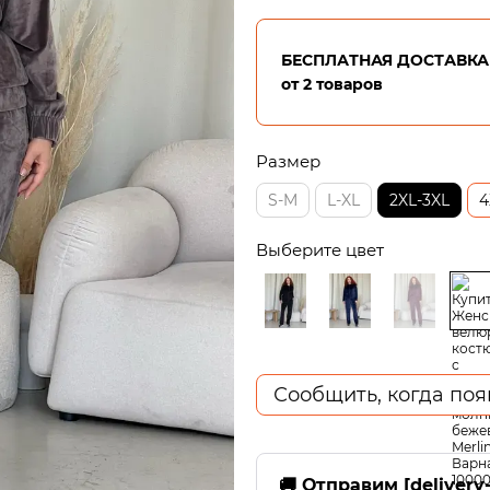
БЕСПЛАТНАЯ ДОСТАВКА 
от 2 товаров
Размер
S-M
L-XL
2XL-3XL
4
Выберите цвет
Сообщить, когда поя
🚚 Отправим [delivery