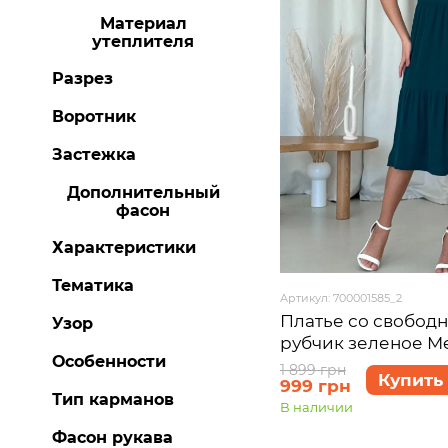
Материал
утеплителя
Разрез
Воротник
Застежка
Дополнительный
фасон
Характеристики
Тематика
Артикул: 700001585_2
Платье со свобод
Узор
рубчик зеленое Me
Особенности
700001585 размер 
1 899 грн
Купить
999 грн
Тип карманов
В наличии
Фасон рукава