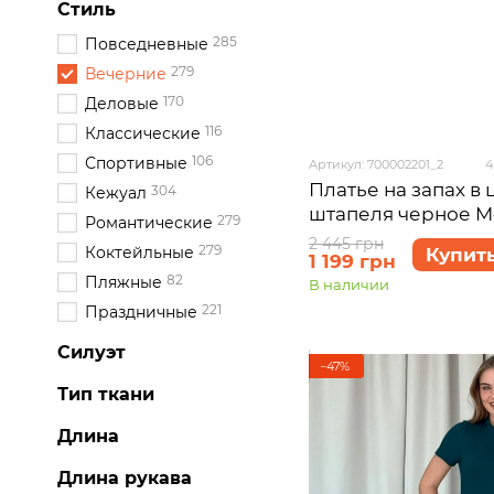
Стиль
285
Повседневные
279
Вечерние
170
Деловые
116
Классические
106
Спортивные
Артикул: 700002201_2
4
Платье на запах в 
304
Кежуал
штапеля черное Me
279
Романтические
700002201 размер 
2 445 грн
279
Коктейльные
Купит
1 199 грн
82
Пляжные
В наличии
221
Праздничные
Силуэт
−47%
Тип ткани
Длина
Длина рукава