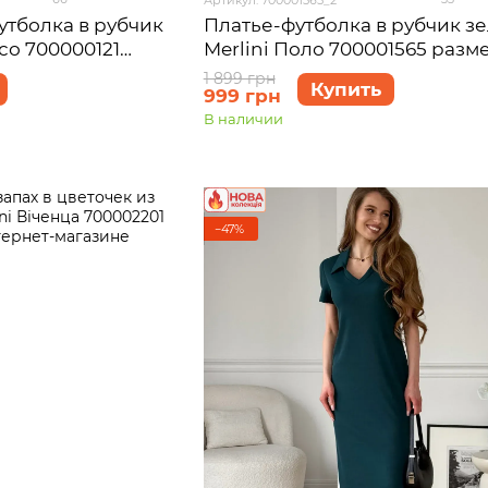
утболка в рубчик
Платье-футболка в рубчик з
со 700000121
Merlini Поло 700001565 разм
)
1 899 грн
Купить
999 грн
В наличии
−47%