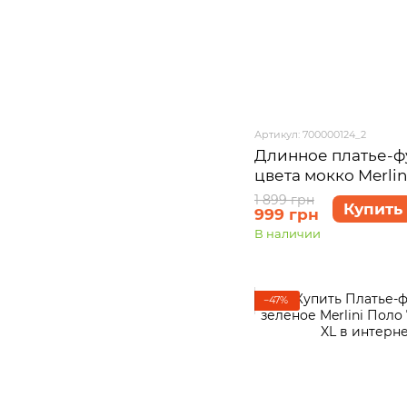
Артикул: 700000124_2
Длинное платье-ф
цвета мокко Merlin
700000124 размер 
1 899 грн
Купить
999 грн
В наличии
−47%