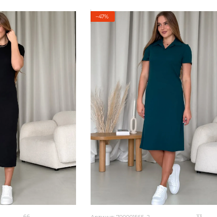
−47%
66
33
Артикул: 700001565_2