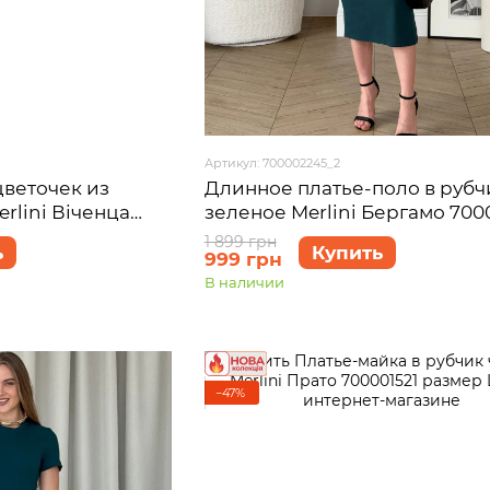
Артикул: 700002245_2
Длинное платье-поло в рубч
цветочек из
зеленое Merlini Бергамо 700
rlini Віченца
размер L-XL
L-XL
1 899 грн
Купить
ь
999 грн
В наличии
−47%