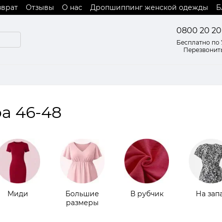
зврат
Отзывы
О нас
Дропшиппинг женской одежды
Б
 оферты
0800 20 20
Бесплатно по
Перезвонит
а 46-48
Миди
Большие
В рубчик
На зап
размеры