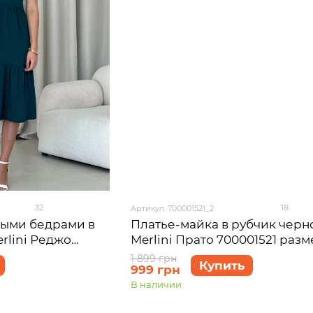
32
18
Артикул: 700001521_2
ными бедрами в
Платье-майка в рубчик черн
rlini Реджо
Merlini Прато 700001521 разм
L-XL
1 899 грн
Купить
999 грн
В наличии