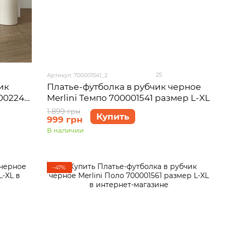
25
Артикул: 700001541_2
ик
Платье-футболка в рубчик черное
002245
Merlini Темпо 700001541 размер L-XL
1 899 грн
Купить
999 грн
В наличии
−47%