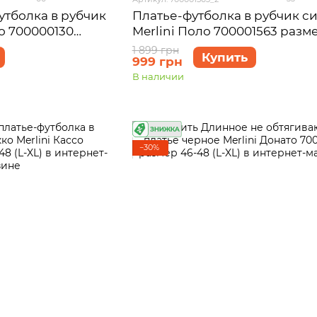
утболка в рубчик
Платье-футболка в рубчик с
со 700000130
Merlini Поло 700001563 разм
)
1 899 грн
Купить
999 грн
В наличии
−30%