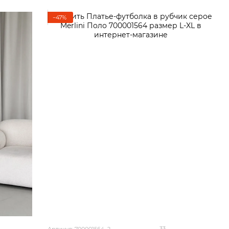
−47%
33
Артикул: 700001564_2