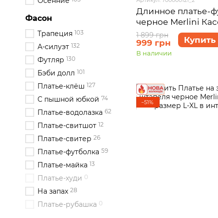
Осенние
Длинное платье-ф
Фасон
черное Merlini Кас
размер 46-48 (L-XL
103
Трапеция
1 899 грн
Купить
999 грн
132
А-силуэт
В наличии
130
Футляр
101
Бэби долл
127
Платье-клёш
74
С пышной юбкой
−51%
62
Платье-водолазка
12
Платье-свитшот
26
Платье-свитер
59
Платье-футболка
13
Платье-майка
0
Платье-худи
28
На запах
0
Платье-рубашка