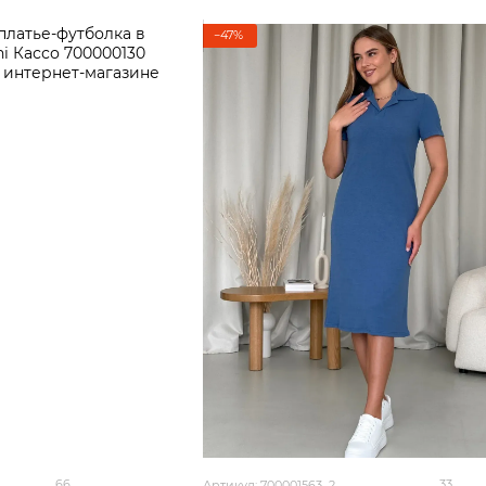
−47%
66
33
Артикул: 700001563_2