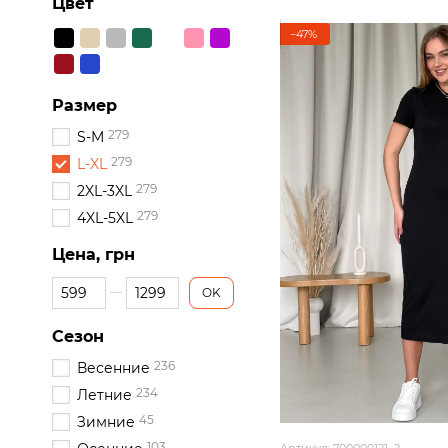
Цвет
−47%
Размер
279
S-M
279
L-XL
279
2XL-3XL
279
4XL-5XL
Цена, грн
От Цена, грн
До Цена, грн
OK
Сезон
236
Весенние
234
Летние
45
Зимние
103
Артикул: 700000121_2