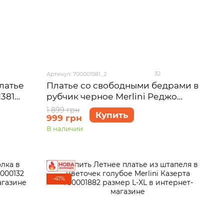
32
Артикул: 700001581_2
латье
Платье со свободными бедрами в
1381
рубчик черное Merlini Реджо
700001581 размер L-XL
1 899 грн
Купить
999 грн
В наличии
−47%