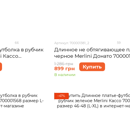
66
59
Артикул: 700001381_2
утболка в рубчик
Длинное не обтягивающее п
i Кассо
черное Merlini Донато 70000
46-48 (L-XL)
размер 46-48 (L-XL)
1 286 грн
Купить
899 грн
В наличии
−47%