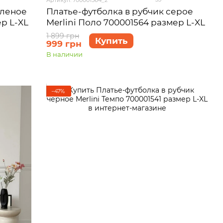
еленое
Платье-футболка в рубчик серое
ер L-XL
Merlini Поло 700001564 размер L-XL
1 899 грн
Купить
999 грн
В наличии
−47%