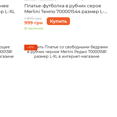
инее
Платье-футболка в рубчик серое
ер L-XL
Merlini Темпо 700001544 размер L-
XL
1 899 грн
Купить
999 грн
В наличии
−47%