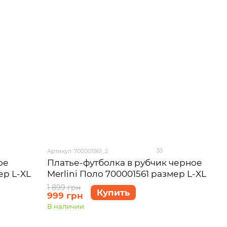
33
Артикул: 700001561_2
ое
Платье-футболка в рубчик черное
ер L-XL
Merlini Поло 700001561 размер L-XL
1 899 грн
Купить
999 грн
В наличии